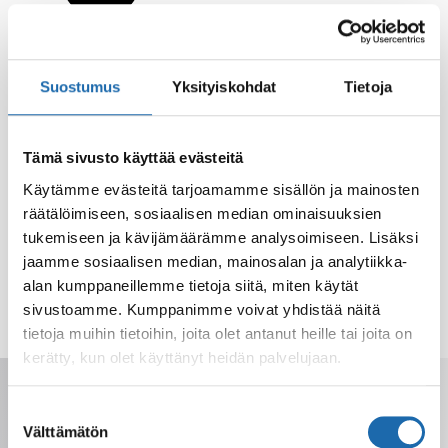
Suostumus
Yksityiskohdat
Tietoja
Tämä sivusto käyttää evästeitä
Käytämme evästeitä tarjoamamme sisällön ja mainosten
räätälöimiseen, sosiaalisen median ominaisuuksien
tukemiseen ja kävijämäärämme analysoimiseen. Lisäksi
jaamme sosiaalisen median, mainosalan ja analytiikka-
alan kumppaneillemme tietoja siitä, miten käytät
sivustoamme. Kumppanimme voivat yhdistää näitä
tietoja muihin tietoihin, joita olet antanut heille tai joita on
kerätty, kun olet käyttänyt heidän palvelujaan.
Saat tarjoukset, vinkit ja uutuudet
sähköpostiisi. Voit perua milloin tahansa.
Suostumuksen
Välttämätön
valinta