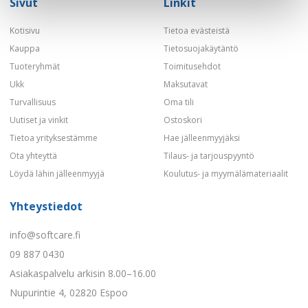
Sivut
Linkit
Kotisivu
Tietoa evästeistä
Kauppa
Tietosuojakäytäntö
Tuoteryhmät
Toimitusehdot
Ukk
Maksutavat
Turvallisuus
Oma tili
Uutiset ja vinkit
Ostoskori
Tietoa yrityksestämme
Hae jälleenmyyjäksi
Ota yhteyttä
Tilaus- ja tarjouspyyntö
Löydä lähin jälleenmyyjä
Koulutus- ja myymälämateriaalit
Yhteystiedot
info@softcare.fi
09 887 0430
Asiakaspalvelu arkisin 8.00–16.00
Nupurintie 4, 02820 Espoo