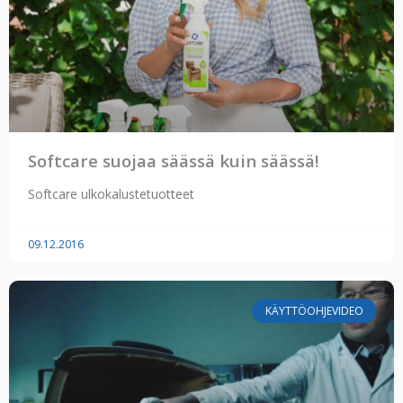
Softcare suojaa säässä kuin säässä!
Softcare ulkokalustetuotteet
09.12.2016
KÄYTTÖOHJEVIDEO