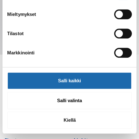
Mieltymykset
Tilastot
Tilaa uutiskirje
Markkinointi
Salli kaikki
Softcare tarjoaa kotimaisia puhdistus- ja
hoitotuotteita eri materiaaleille. Tilaa verkkokaupasta
Salli valinta
tai löydä tuotteet jälleenmyyjiltä.
Kiellä