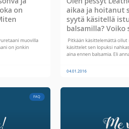
sohva ja
Olen pessyt Leathe
joka on
aikaa ja hoitanut 
Miten
syytä käsitellä is
balsamilla? Voiko s
uretaani muovilla
Pitkään käsittelemättä ollut 
aani on jonkin
käsittelet sen lopuksi nahkas
aina ennen balsamia. Eli ann
04.01.2016
FAQ