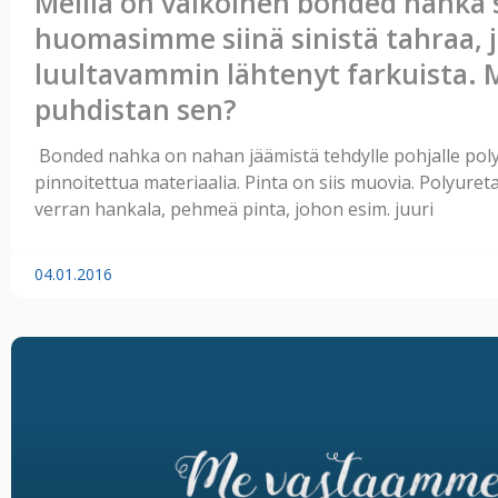
Meillä on valkoinen bonded nahka 
huomasimme siinä sinistä tahraa, 
luultavammin lähtenyt farkuista. 
puhdistan sen?
Bonded nahka on nahan jäämistä tehdylle pohjalle poly
pinnoitettua materiaalia. Pinta on siis muovia. Polyuret
verran hankala, pehmeä pinta, johon esim. juuri
04.01.2016