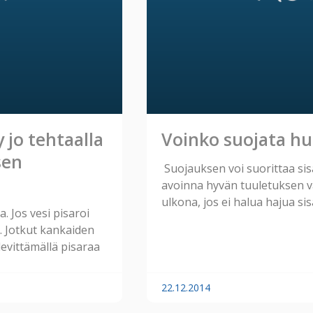
 jo tehtaalla
Voinko suojata hu
sen
Suojauksen voi suorittaa sisä
avoinna hyvän tuuletuksen v
ulkona, jos ei halua hajua si
 Jos vesi pisaroi
n. Jotkut kankaiden
levittämällä pisaraa
22.12.2014