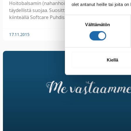
Hoitobalsamin (nahanhoitovahan) päälle. Muuten nahk
olet antanut heille tai joita o
täydellistä suojaa. Suosittelisimme sinua tekemään siten
kiinteällä Softcare Puhdistusaineella nahalle sohvan uu
Suostumuksen
Välttämätön
valinta
17.11.2015
Kiellä