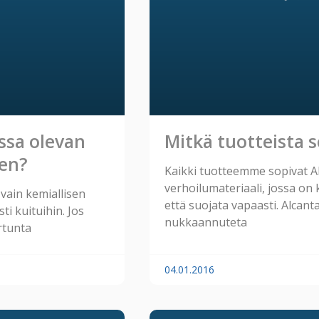
ssa olevan
Mitkä tuotteista s
en?
Kaikki tuotteemme sopivat Al
verhoilumateriaali, jossa on
 vain kemiallisen
että suojata vapaasti. Alcant
ti kuituihin. Jos
nukkaannuteta
rtunta
04.01.2016