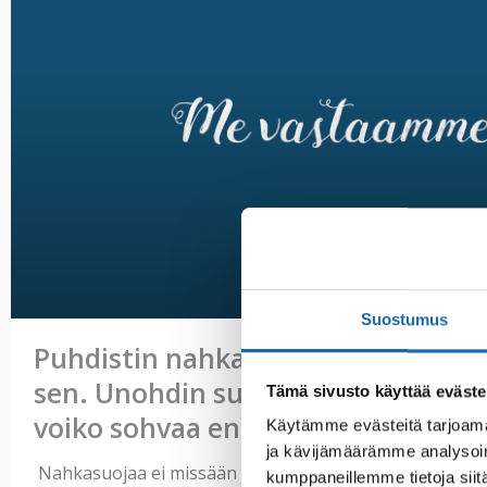
Suostumus
Puhdistin nahkasohvani, jonka jäl
sen. Unohdin suojata sohvan enne
Tämä sivusto käyttää eväste
voiko sohvaa enää suojata?
Käytämme evästeitä tarjoama
ja kävijämäärämme analysoim
Nahkasuojaa ei missään tapauksessa tule levittää Sof
kumppaneillemme tietoja siitä