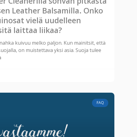
r Cleanerilla sohvan pitkästä
sen Leather Balsamilla. Onko
tuinosat vielä uudelleen
itä laittaa liikaa?
nahka kuivuu melko paljon. Kun mainitsit, että
uojalla, on muistettava yksi asia. Suoja tulee
a
FAQ