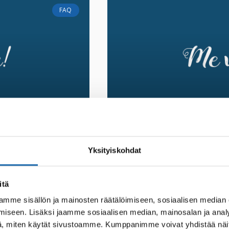
FAQ
Yksityiskohdat
keen vahasin
Tarvitseeko uutee
n vahausta,
hoitobalsamia vai 
itä
mme sisällön ja mainosten räätälöimiseen, sosiaalisen median
Uusi nahka on yleensä jo teht
iseen. Lisäksi jaamme sosiaalisen median, mainosalan ja analy
olla ollut varastossa ja kaup
tcare Nahan
, miten käytät sivustoamme. Kumppanimme voivat yhdistää näitä t