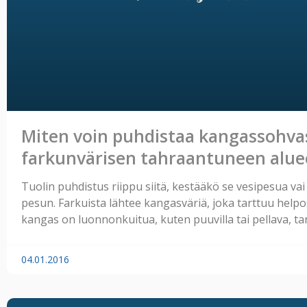
Miten voin puhdistaa kangassohva
farkunvärisen tahraantuneen alue
Tuolin puhdistus riippu siitä, kestääkö se vesipesua vai
pesun. Farkuista lähtee kangasväriä, joka tarttuu helpos
kangas on luonnonkuitua, kuten puuvilla tai pellava, ta
04.01.2016