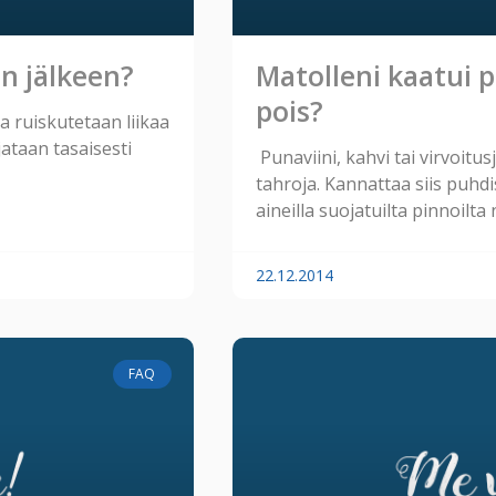
en jälkeen?
Matolleni kaatui p
pois?
a ruiskutetaan liikaa
ataan tasaisesti
Punaviini, kahvi tai virvoitu
tahroja. Kannattaa siis puhd
aineilla suojatuilta pinnoilta
22.12.2014
FAQ