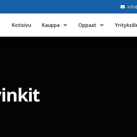
info@
Kotisivu
Kauppa
Oppaat
Yrityksill
vinkit