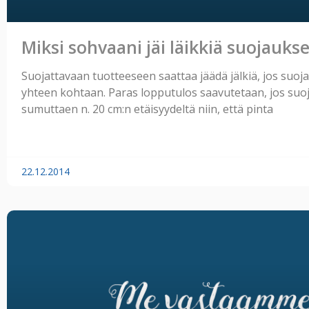
Miksi sohvaani jäi läikkiä suojauks
Suojattavaan tuotteeseen saattaa jäädä jälkiä, jos suoja
yhteen kohtaan. Paras lopputulos saavutetaan, jos suoj
sumuttaen n. 20 cm:n etäisyydeltä niin, että pinta
22.12.2014