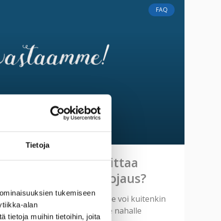
FAQ
Tietoja
n nahkasohvaan laittaa
riittääkö pelkkä suojaus?
 ominaisuuksien tukemiseen
aalla käsitelty hoitoaineella. Se voi kuitenkin
tiikka-alan
assa jonkin aikaa, joten uudelle nahalle
ietoja muihin tietoihin, joita