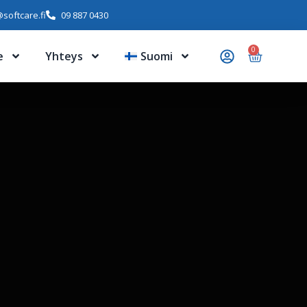
softcare.fi
09 887 0430
0
e
Yhteys
Suomi