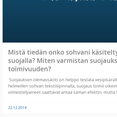
Mistä tiedän onko sohvani käsitelty
suojalla? Miten varmistan suojauk
toimivuuden?
Suojauksen olemassaolo on helppo testata vesipisaralla.
helmeillen sohvan tekstiilipinnalla, suojaus toimii oikei
viimeistelyaineet saattavat antaa saman efektin, mutta 
22.12.2014