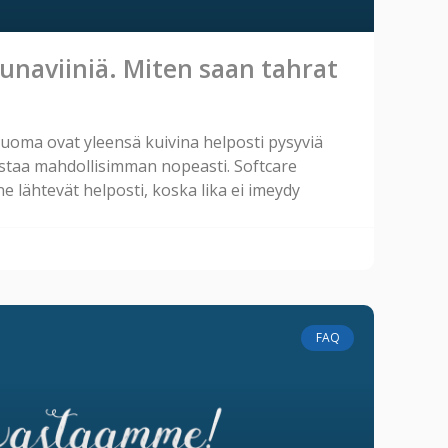
unaviiniä. Miten saan tahrat
sjuoma ovat yleensä kuivina helposti pysyviä
istaa mahdollisimman nopeasti. Softcare
 ne lähtevät helposti, koska lika ei imeydy
FAQ