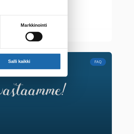
lisäksi
Markkinointi
Salli kaikki
FAQ