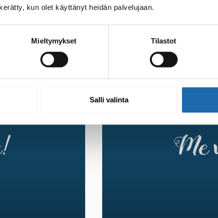
kannattaa tehdä suojauksen 
asuoja ei anna
n kerätty, kun olet käyttänyt heidän palvelujaan.
, että peset
delleen.
Mieltymykset
Tilastot
22.12.2014
Salli valinta
FAQ