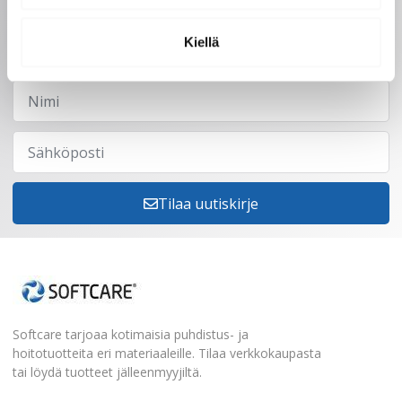
Saat tarjoukset, vinkit ja uutuudet
sähköpostiisi. Voit perua milloin tahansa.
Kiellä
Tilaa uutiskirje
Softcare tarjoaa kotimaisia puhdistus- ja
hoitotuotteita eri materiaaleille. Tilaa verkkokaupasta
tai löydä tuotteet jälleenmyyjiltä.