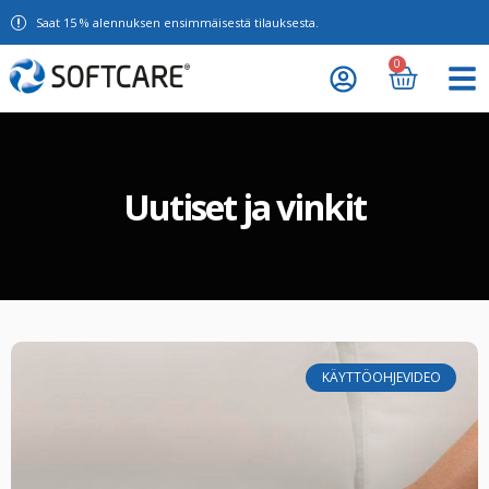
Saat 15 % alennuksen ensimmäisestä tilauksesta.
0
Uutiset ja vinkit
KÄYTTÖOHJEVIDEO