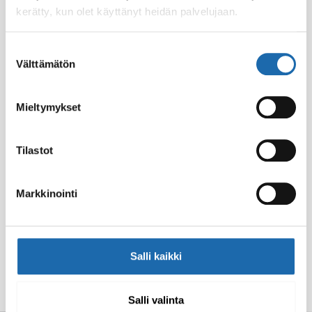
kerätty, kun olet käyttänyt heidän palvelujaan.
Suostumuksen
Välttämätön
valinta
Mieltymykset
Tilastot
Markkinointi
Salli kaikki
Salli valinta