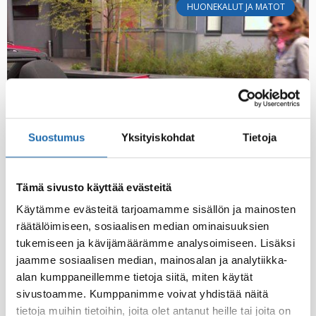
HUONEKALUT JA MATOT
Suostumus
Yksityiskohdat
Tietoja
Tämä sivusto käyttää evästeitä
Käyttöohjevideo – Softcare Hajunpoistaja
Käytämme evästeitä tarjoamamme sisällön ja mainosten
räätälöimiseen, sosiaalisen median ominaisuuksien
Softcare Hajunpoistaja – tehokas aine, joka ei peitä vaan
tukemiseen ja kävijämäärämme analysoimiseen. Lisäksi
pilkkoo hajun
jaamme sosiaalisen median, mainosalan ja analytiikka-
alan kumppaneillemme tietoja siitä, miten käytät
29.09.2015
sivustoamme. Kumppanimme voivat yhdistää näitä
tietoja muihin tietoihin, joita olet antanut heille tai joita on