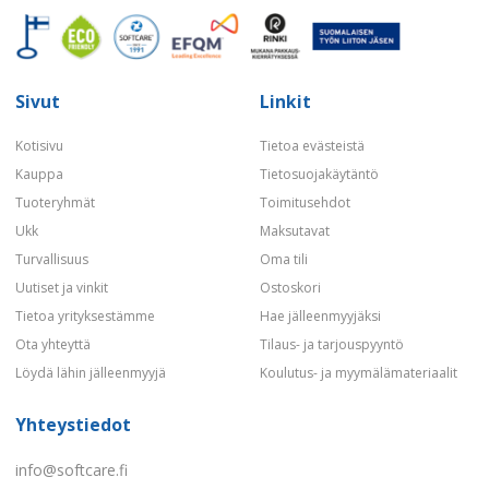
Sivut
Linkit
Kotisivu
Tietoa evästeistä
Kauppa
Tietosuojakäytäntö
Tuoteryhmät
Toimitusehdot
Ukk
Maksutavat
Turvallisuus
Oma tili
Uutiset ja vinkit
Ostoskori
Tietoa yrityksestämme
Hae jälleenmyyjäksi
Ota yhteyttä
Tilaus- ja tarjouspyyntö
Löydä lähin jälleenmyyjä
Koulutus- ja myymälämateriaalit
Yhteystiedot
info@softcare.fi