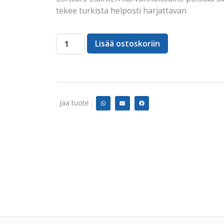
tekee turkista helposti harjattavan
Lisää ostoskoriin
Jaa tuote :