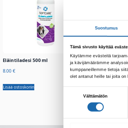
Suostumus
Tämä sivusto käyttää eväste
Käytämme evästeitä tarjoama
Eläintiladesi 500 ml
Softcare Palj
ja kävijämäärämme analysoim
allasdesi 1000
kumppaneillemme tietoja siitä
8.00
€
24.00
€
olet antanut heille tai joita o
Lisää ostoskoriin
Lisää ostoskoriin
Suostumuksen
Välttämätön
valinta