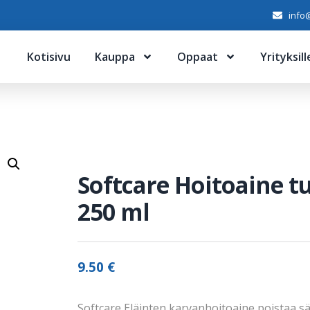
info@
Kotisivu
Kauppa
Oppaat
Yrityksill
Softcare Hoitoaine tu
250 ml
9.50
€
Softcare Eläinten karvanhoitoaine poistaa sä