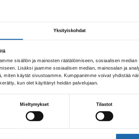
Yksityiskohdat
itä
mme sisällön ja mainosten räätälöimiseen, sosiaalisen median
u, poreamme ja uima-
Softcare Homeenestoaine 500
iseen. Lisäksi jaamme sosiaalisen median, mainosalan ja analy
 ml
, miten käytät sivustoamme. Kumppanimme voivat yhdistää näitä t
8.00
€
n kerätty, kun olet käyttänyt heidän palvelujaan.
Lisää ostoskoriin
Mieltymykset
Tilastot