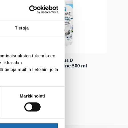
Tietoja
 ominaisuuksien tukemiseen
 ml
Softcare Teflex Plus D
tiikka-alan
Pintadesinfiointiaine 500 ml
ietoja muihin tietoihin, joita
8.00
€
Lisää ostoskoriin
Markkinointi