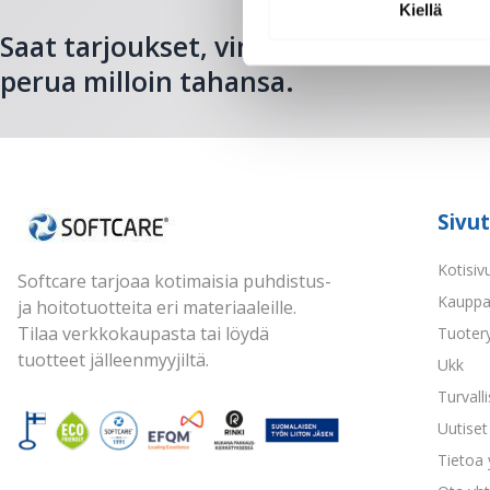
Kiellä
Saat tarjoukset, vinkit ja uutuudet sä
perua milloin tahansa.
Sivut
Kotisiv
Softcare tarjoaa kotimaisia puhdistus-
Kaupp
ja hoitotuotteita eri materiaaleille.
Tilaa verkkokaupasta tai löydä
Tuoter
tuotteet jälleenmyyjiltä.
Ukk
Turvall
Uutiset 
Tietoa