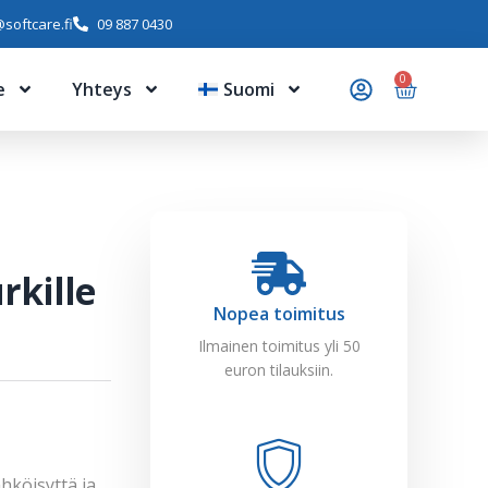
softcare.fi
09 887 0430
0
e
Yhteys
Suomi
rkille
Nopea toimitus
Ilmainen toimitus yli 50
euron tilauksiin.
hköisyttä ja