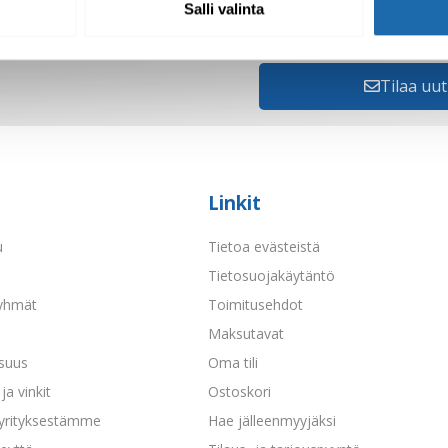
Salli valinta
hköpostiisi. Voit
Tilaa uut
Linkit
u
Tietoa evästeistä
a
Tietosuojakäytäntö
yhmät
Toimitusehdot
Maksutavat
isuus
Oma tili
ja vinkit
Ostoskori
 yrityksestämme
Hae jälleenmyyjäksi