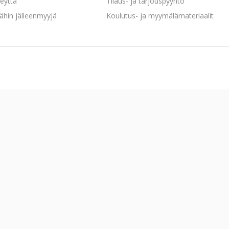
eyttä
Tilaus- ja tarjouspyyntö
ähin jälleenmyyjä
Koulutus- ja myymälämateriaalit