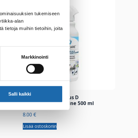
 ominaisuuksien tukemiseen
tiikka-alan
ietoja muihin tietoihin, joita
Markkinointi
Salli kaikki
 ml
Softcare Teflex Plus D
Pintadesinfiointiaine 500 ml
8.00
€
Lisää ostoskoriin