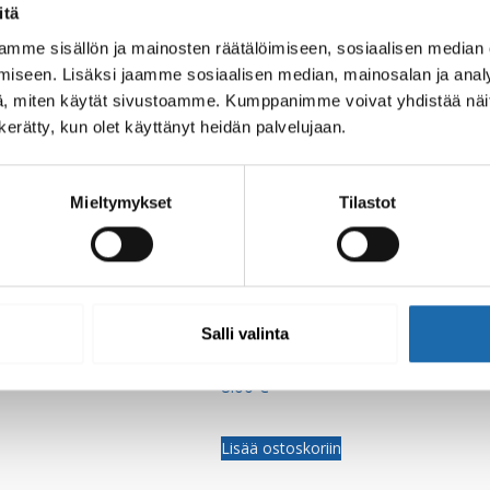
itä
mme sisällön ja mainosten räätälöimiseen, sosiaalisen median
iseen. Lisäksi jaamme sosiaalisen median, mainosalan ja analy
, miten käytät sivustoamme. Kumppanimme voivat yhdistää näitä t
n kerätty, kun olet käyttänyt heidän palvelujaan.
Mieltymykset
Tilastot
Salli valinta
u, poreamme ja uima-
Softcare Homeenestoaine 500
 ml
8.00
€
Lisää ostoskoriin