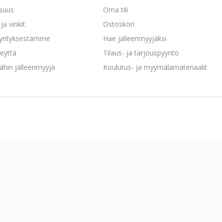
isuus
Oma tili
ja vinkit
Ostoskori
 yrityksestämme
Hae jälleenmyyjäksi
eyttä
Tilaus- ja tarjouspyyntö
ähin jälleenmyyjä
Koulutus- ja myymälämateriaalit