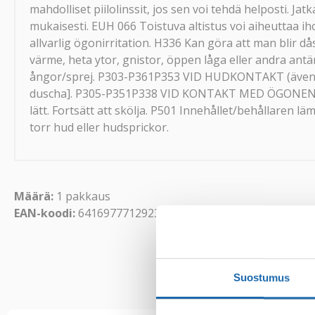
mahdolliset piilolinssit, jos sen voi tehdä helposti. Ja
mukaisesti. EUH 066 Toistuva altistus voi aiheuttaa iho
allvarlig ögonirritation. H336 Kan göra att man blir d
värme, heta ytor, gnistor, öppen låga eller andra an
ångor/sprej. P303-P361P353 VID HUDKONTAKT (även hår
duscha]. P305-P351P338 VID KONTAKT MED ÖGONEN: Sköl
lätt. Fortsätt att skölja. P501 Innehållet/behållaren
torr hud eller hudsprickor.
Määrä:
1 pakkaus
EAN-koodi:
6416977712923
Suostumus