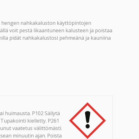
en hengen nahkakaluston käyttöpintojen
llä voit pestä likaantuneen kalusteen ja poistaa
milla pidät nahkakalustosi pehmeänä ja kauniina
ai huimausta. P102 Säilytä
 Tupakointi kielletty. P261
nut vaatetus välittömästi.
sean minuutin ajan. Poista