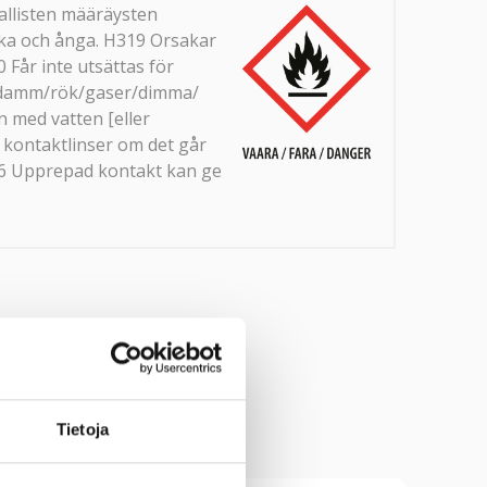
irallisten määräysten
ka och ånga. H319 Orsakar
 Får inte utsättas för
as damm/rök/gaser/dimma/
 med vatten [eller
 kontaktlinser om det går
066 Upprepad kontakt kan ge
Tietoja