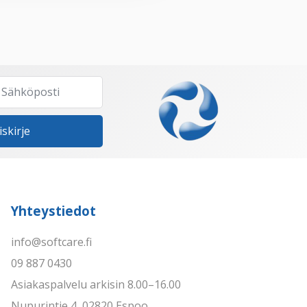
iskirje
Yhteystiedot
info@softcare.fi
09 887 0430
Asiakaspalvelu arkisin 8.00–16.00
Nupurintie 4, 02820 Espoo