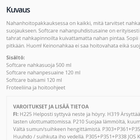
Kuvaus
Nahanhoitopakkauksessa on kaikki, mitä tarvitset nahka
suojaukseen. Softcare nahanpuhdistusaine on erityisesti 
tahrat nahkapinnoilta kuivattamatta nahan pintaa. Sopii
pitkään. Huom! Keinonahkaa ei saa hoitovahata eikä suoj
Sisältö:
Softcare nahkasuoja 500 ml
Softcare nahanpesuaine 120 ml
Softcare balsami 120 ml
Froteeliina ja hoitoohjeet
VAROITUKSET JA LISÄÄ TIETOA
FI:
H225 Helposti syttyvä neste ja höyry. H319 Ärsyttää
lasten ulottumattomissa. P210 Suojaa lämmöltä, kuumilta
Vältä sumun/suihkeen hengittämistä. P303+P361+P353 
Huuhdo / suihkuta iho vedellä. P305+P351+P338 JOS K