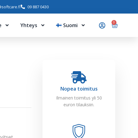
softcare.fi
09 887 0430
0
e
Yhteys
Suomi
Nopea toimitus
Ilmainen toimitus yli 50
euron tilauksiin.
vitset