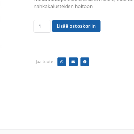
nahkakalusteiden hoitoon
Lisää ostoskoriin
Jaa tuote :