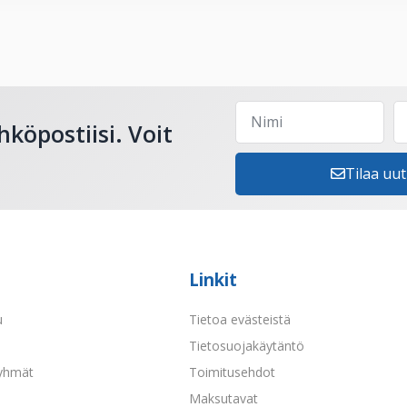
hköpostiisi. Voit
Tilaa uut
Linkit
u
Tietoa evästeistä
a
Tietosuojakäytäntö
yhmät
Toimitusehdot
Maksutavat