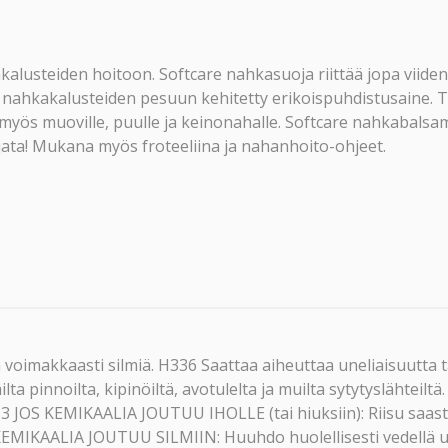
kalusteiden hoitoon. Softcare nahkasuoja riittää jopa viid
nahkakalusteiden pesuun kehitetty erikoispuhdistusaine. Tä
 myös muoville, puulle ja keinonahalle. Softcare nahkabalsa
ata! Mukana myös froteeliina ja nahanhoito-ohjeet.
 voimakkaasti silmiä. H336 Saattaa aiheuttaa uneliaisuutta t
 pinnoilta, kipinöiltä, avotulelta ja muilta sytytyslähteiltä.
JOS KEMIKAALIA JOUTUU IHOLLE (tai hiuksiin): Riisu saastu
EMIKAALIA JOUTUU SILMIIN: Huuhdo huolellisesti vedellä u