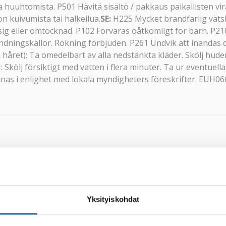
tka huuhtomista. P501 Hävitä sisältö / pakkaus paikallisten v
n kuivumista tai halkeilua.
SE:
H225 Mycket brandfarlig väts
åsig eller omtöcknad. P102 Förvaras oåtkomligt för barn. P210
tändningskällor. Rökning förbjuden. P261 Undvik att inand
et): Ta omedelbart av alla nedstänkta kläder. Skölj huden
j försiktigt med vatten i flera minuter. Ta ur eventuella
 lämnas i enlighet med lokala myndigheters föreskrifter. EUH
Yksityiskohdat