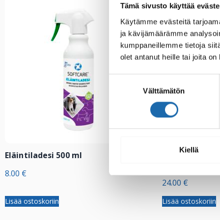
Tämä sivusto käyttää eväste
Käytämme evästeitä tarjoama
ja kävijämäärämme analysoim
kumppaneillemme tietoja siitä
olet antanut heille tai joita o
Suostumuksen
Välttämätön
valinta
Kiellä
Eläintiladesi 500 ml
Softcare Palj
allasdesi 1000
8.00
€
24.00
€
Lisää ostoskoriin
Lisää ostoskoriin