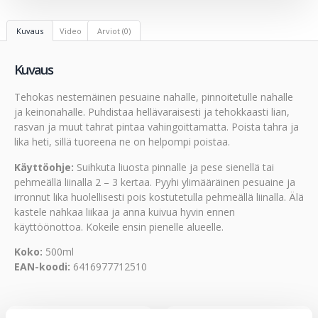
Kuvaus
Video
Arviot (0)
Kuvaus
Tehokas nestemäinen pesuaine nahalle, pinnoitetulle nahalle
ja keinonahalle. Puhdistaa hellävaraisesti ja tehokkaasti lian,
rasvan ja muut tahrat pintaa vahingoittamatta. Poista tahra ja
lika heti, sillä tuoreena ne on helpompi poistaa.
Käyttöohje:
Suihkuta liuosta pinnalle ja pese sienellä tai
pehmeällä liinalla 2 – 3 kertaa. Pyyhi ylimääräinen pesuaine ja
irronnut lika huolellisesti pois kostutetulla pehmeällä liinalla. Älä
kastele nahkaa liikaa ja anna kuivua hyvin ennen
käyttöönottoa. Kokeile ensin pienelle alueelle.
Koko:
500ml
EAN-koodi:
6416977712510