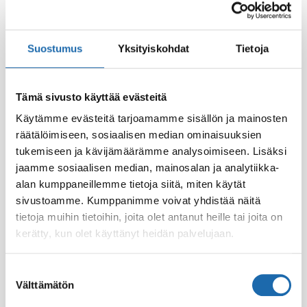
Suostumus
Yksityiskohdat
Tietoja
Tämä sivusto käyttää evästeitä
Käytämme evästeitä tarjoamamme sisällön ja mainosten
räätälöimiseen, sosiaalisen median ominaisuuksien
Eläintiladesi 500 ml
Softcare Palju,
tukemiseen ja kävijämäärämme analysoimiseen. Lisäksi
poreamme ja uima-
8.00
€
allasdesi 1000 ml
jaamme sosiaalisen median, mainosalan ja analytiikka-
alan kumppaneillemme tietoja siitä, miten käytät
24.00
€
sivustoamme. Kumppanimme voivat yhdistää näitä
Lisää ostoskoriin
Lisää ostoskoriin
tietoja muihin tietoihin, joita olet antanut heille tai joita on
kerätty, kun olet käyttänyt heidän palvelujaan.
Suostumuksen
Välttämätön
valinta