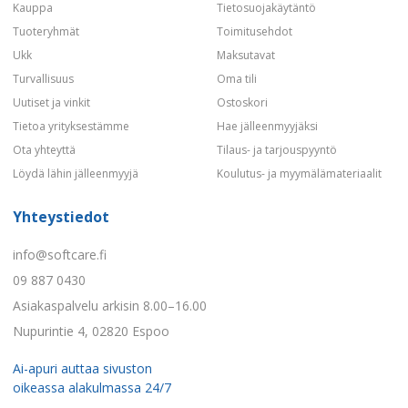
Kauppa
Tietosuojakäytäntö
Tuoteryhmät
Toimitusehdot
Ukk
Maksutavat
Turvallisuus
Oma tili
Uutiset ja vinkit
Ostoskori
Tietoa yrityksestämme
Hae jälleenmyyjäksi
Ota yhteyttä
Tilaus- ja tarjouspyyntö
Löydä lähin jälleenmyyjä
Koulutus- ja myymälämateriaalit
Yhteystiedot
info@softcare.fi
09 887 0430
Asiakaspalvelu arkisin 8.00–16.00
Nupurintie 4, 02820 Espoo
Ai-apuri auttaa sivuston
oikeassa alakulmassa 24/7