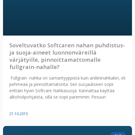
Soveltuvatko Softcaren nahan puhdistus-
ja suoja-aineet luonnonväreillä
värjätyille, pinnoittamattomalle
fullgrain-nahalle?
Fullgrain -nahka on samantyyppistä kuin aniliininahkakin, eli
pehmeää ja pinnoittamatonta. Sen suojaukseen sopii
erittäin hyvin Softcare Nahkasuoja. Kannattaa käyttää
alkoholipohjaista, sillä se sopii paremmin. Pesuun
21.10.2015