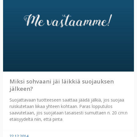
Miksi sohvaani jäi läikkiä suojauksen
jälkeen?
Suojattavaan tuotteeseen saattaa jäädä jälkiä, jos suojaa
ruiskutetaan liikaa yhteen kohtaan. Paras lopputulos
saavutetaan, jos suojataan tasaisesti sumuttaen n. 20 cm:n
etäisyydeltä niin, että pinta
22.12.2014