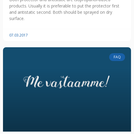
products. Usually it is preferable to put the protector first
and antistatic second. Both should be sprayed on dry
surface.
07.03.2017
FAQ