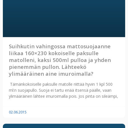
Suihkutin vahingossa mattosuojaanne
liikaa 160×230 kokoiselle paksulle
matolleni, kaksi 500ml pulloa ja yhden
pienemmän pullon. Lähteekö
ylimääräinen aine imuroimalla?
Tämänkokoiselle paksulle matolle riittää hyvin 1 kpl 500
ml:n suojapullo. Suoja ei tartu enää itsensä päälle, vaan
ylimääräinen lähtee imuroimalla pois. Jos pinta on sileämpi,
02.06.2015