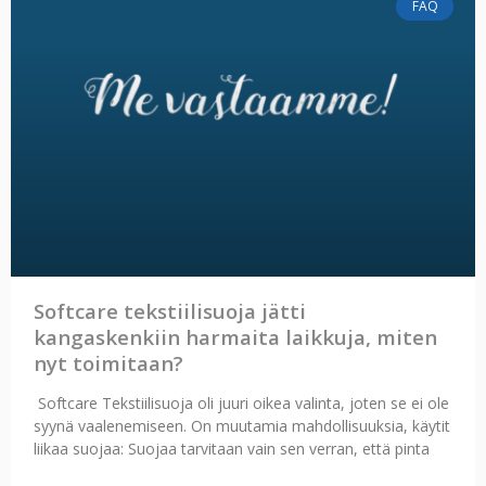
FAQ
Softcare tekstiilisuoja jätti
kangaskenkiin harmaita laikkuja, miten
nyt toimitaan?
Softcare Tekstiilisuoja oli juuri oikea valinta, joten se ei ole
syynä vaalenemiseen. On muutamia mahdollisuuksia, käytit
liikaa suojaa: Suojaa tarvitaan vain sen verran, että pinta