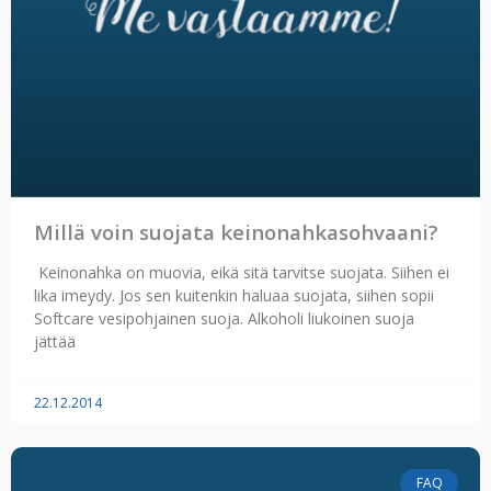
Millä voin suojata keinonahkasohvaani?
Keinonahka on muovia, eikä sitä tarvitse suojata. Siihen ei
lika imeydy. Jos sen kuitenkin haluaa suojata, siihen sopii
Softcare vesipohjainen suoja. Alkoholi liukoinen suoja
jättää
22.12.2014
FAQ