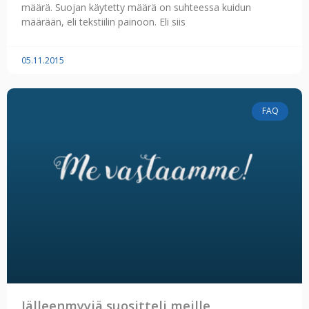
määrä. Suojan käytetty määrä on suhteessa kuidun
määrään, eli tekstiilin painoon. Eli siis
05.11.2015
FAQ
Jälleenmyyjä suositteli meille