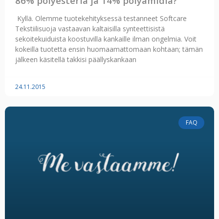
86% polyesteriä ja 14% polyamidia?
Kyllä. Olemme tuotekehityksessä testanneet Softcare
Tekstiilisuoja vastaavan kaltaisilla synteettisistä
sekoitekuiduista koostuvilla kankaille ilman ongelmia. Voit
kokeilla tuotetta ensin huomaamattomaan kohtaan; tämän
jälkeen käsitellä takkisi päällyskankaan
24.11.2015
FAQ