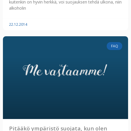
kuitenkin on hyvin herkkä, voi suojauksen tehdä ulkona, niin
alkoholin
22.12.2014
FAQ
Pitääkö ympäristö suojata, kun olen