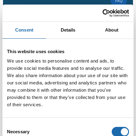
FAQ
Consent
Details
About
This website uses cookies
We use cookies to personalise content and ads, to
provide social media features and to analyse our traffic.
We also share information about your use of our site with
our social media, advertising and analytics partners who
Sisältääkö mattosuoja silikonia?
may combine it with other information that you’ve
Softcare Mattosuoja ei sisällä mitään silikoneja tai
provided to them or that they’ve collected from your use
silikoniyhdisteitä. Tuote leviää melko isopisaraisena
of their services.
sumuna, joten se ei erityisesti “pölyä” ympäri huonetta.
Tietysti mattosuojaa levitettäessä maton reunuksen
Consent
Necessary
Selection
21.10.2015