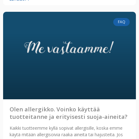
FAQ
Olen allergikko. Voinko käyttää
tuotteitanne ja erityisesti suoja-aineita?
Kaikki tuotteemme kyllä sopivat allergisille, koska emme
käytä mitään allergisoivia raaka aineita tai hajusteita. Jos