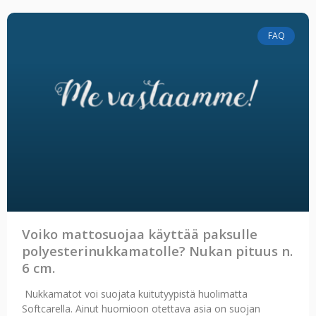
FAQ
Voiko mattosuojaa käyttää paksulle
polyesterinukkamatolle? Nukan pituus n.
6 cm.
Nukkamatot voi suojata kuitutyypistä huolimatta
Softcarella. Ainut huomioon otettava asia on suojan