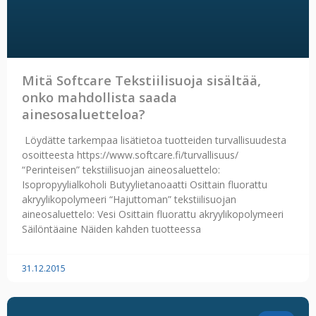
Mitä Softcare Tekstiilisuoja sisältää,
onko mahdollista saada
ainesosaluetteloa?
Löydätte tarkempaa lisätietoa tuotteiden turvallisuudesta
osoitteesta https://www.softcare.fi/turvallisuus/
“Perinteisen” tekstiilisuojan aineosaluettelo:
Isopropyylialkoholi Butyylietanoaatti Osittain fluorattu
akryylikopolymeeri “Hajuttoman” tekstiilisuojan
aineosaluettelo: Vesi Osittain fluorattu akryylikopolymeeri
Säilöntäaine Näiden kahden tuotteessa
31.12.2015