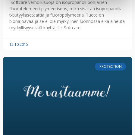
Softcare verhoilusuoja on isopropanoli-pohjainen
fluorotelomeeri-plymeeriseos, mikä sisältää isopropanolia,
t-butyyliasetaattia ja fluoropolymeeria. Tuote on
biohajoavaa ja se ei ole myrkyllinen luonnossa eikä aiheuta
myrkyllisyysriskiä käyttäjille. Softcare
12.10.2015
PROTECTION