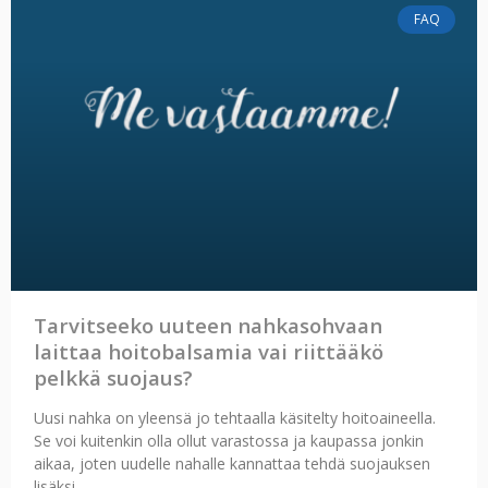
FAQ
Tarvitseeko uuteen nahkasohvaan
laittaa hoitobalsamia vai riittääkö
pelkkä suojaus?
Uusi nahka on yleensä jo tehtaalla käsitelty hoitoaineella.
Se voi kuitenkin olla ollut varastossa ja kaupassa jonkin
aikaa, joten uudelle nahalle kannattaa tehdä suojauksen
lisäksi