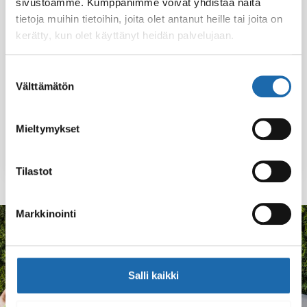
sivustoamme. Kumppanimme voivat yhdistää näitä
tietoja muihin tietoihin, joita olet antanut heille tai joita on
kerätty, kun olet käyttänyt heidän palvelujaan.
Softcare
Softcare
Vesipohjainen
Vesipohjainen
Suostumuksen
Nahanhoitopakkau
Tekstiilien
Välttämätön
valinta
s
hoitopakkaus
Mieltymykset
29.90
€
29.90
€
Lisää ostoskoriin
Lisää ostoskoriin
Tilastot
Markkinointi
KOKEMUKSIA
Mitä asiakkaat sanovat
Salli kaikki
Lyhyitä kokemuksia tuotteista ja lopputuloksesta