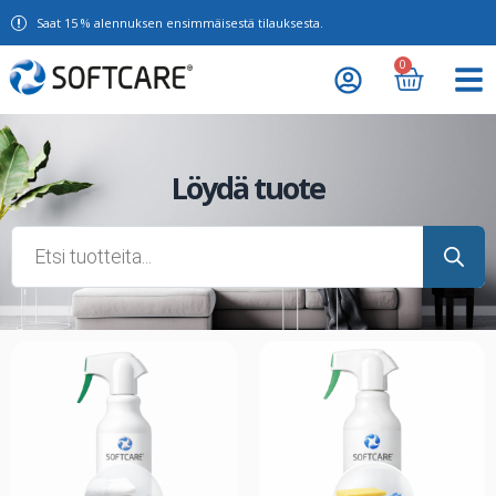
Saat 15 % alennuksen ensimmäisestä tilauksesta.
0
Löydä tuote