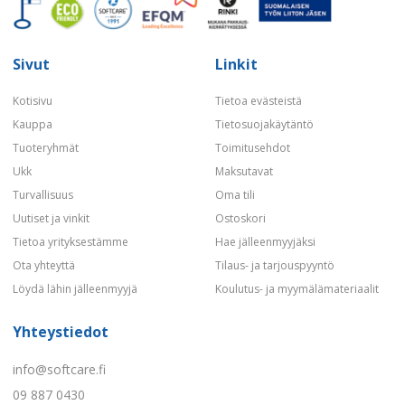
Sivut
Linkit
Kotisivu
Tietoa evästeistä
Kauppa
Tietosuojakäytäntö
Tuoteryhmät
Toimitusehdot
Ukk
Maksutavat
Turvallisuus
Oma tili
Uutiset ja vinkit
Ostoskori
Tietoa yrityksestämme
Hae jälleenmyyjäksi
Ota yhteyttä
Tilaus- ja tarjouspyyntö
Löydä lähin jälleenmyyjä
Koulutus- ja myymälämateriaalit
Yhteystiedot
info@softcare.fi
09 887 0430