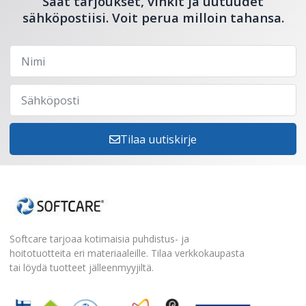
Saat tarjoukset, vinkit ja uutuudet
sähköpostiisi. Voit perua milloin tahansa.
Tilaa uutiskirje
Softcare tarjoaa kotimaisia puhdistus- ja
hoitotuotteita eri materiaaleille. Tilaa verkkokaupasta
tai löydä tuotteet jälleenmyyjiltä.