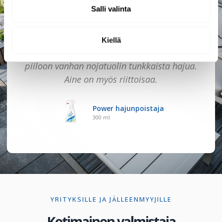
arjessa.
Salli valinta
Kiellä
Hajunpoistaja toimi hyvin. Suihkimme sillä
piiloon vanhan nojatuolin tunkkaista hajua.
Aine on myös riittoisaa.
Power hajunpoistaja
300 ml
YRITYKSILLE JA JÄLLEENMYYJILLE
Kotimainen valmistaja