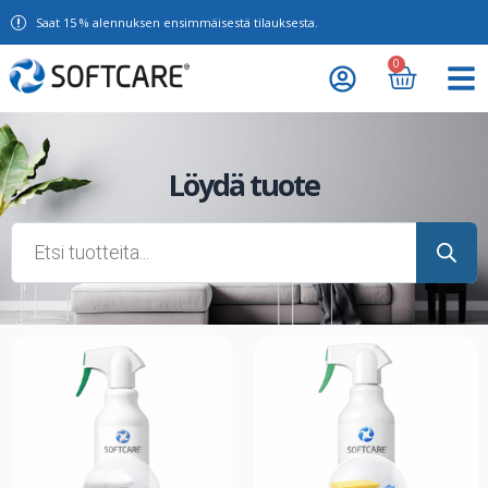
Saat 15 % alennuksen ensimmäisestä tilauksesta.
0
Löydä tuote