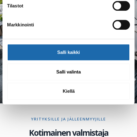
Tilastot
Markkinointi
Hajunpoistaja toimi hyvin. Suihkimme sillä
piiloon vanhan nojatuolin tunkkaista hajua.
Aine on myös riittoisaa.
Salli kaikki
Power hajunpoistaja
300 ml
Salli valinta
Kiellä
YRITYKSILLE JA JÄLLEENMYYJILLE
Kotimainen valmistaja