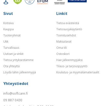
Sivut
Linkit
Kotisivu
Tietoa evästeistä
Kauppa
Tietosuojakäytäntö
Tuoteryhmät
Toimitusehdot
Ukk
Maksutavat
Turvallisuus
Oma tili
Uutiset ja vinkit
Ostoskori
Tietoa yrityksestämme
Hae jälleenmyyjäksi
Ota yhteyttä
Tilaus- ja tarjouspyyntö
Löydä lähin jälleenmyyjä
Koulutus- ja myymälämateriaalit
Yhteystiedot
info@softcare.fi
09 887 0430