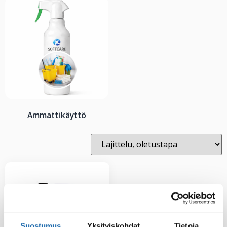
Ammattikäyttö
Suostumus
Yksityiskohdat
Tietoja