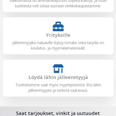
Valikoimassa on ammattikäyttöön sopivia kokoja, ja osan
tuotteista voit ostaa suoraan verkkokaupastamme.
Yrityksille
Jälleenmyyjiksi haluaville löytyy lomake sekä tarjolla on
koulutus- ja myymälämateriaalit.
Löydä lähin jälleenmyyjä
Tuotteitamme saat myös myyntipisteistä. Etsi lähin
jälleenmyyjäsi ja tarkista saatavuus.
Saat tarjoukset, vinkit ja uutuudet