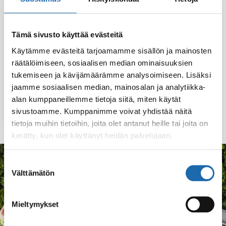
Tämä sivusto käyttää evästeitä
Käytämme evästeitä tarjoamamme sisällön ja mainosten
Softcare
räätälöimiseen, sosiaalisen median ominaisuuksien
Vesipohjainen
tukemiseen ja kävijämäärämme analysoimiseen. Lisäksi
Tekstiilisuoja
jaamme sosiaalisen median, mainosalan ja analytiikka-
alan kumppaneillemme tietoja siitä, miten käytät
Lue lisää
sivustoamme. Kumppanimme voivat yhdistää näitä
tietoja muihin tietoihin, joita olet antanut heille tai joita on
kerätty, kun olet käyttänyt heidän palvelujaan.
Suostumuksen
KOKEMUKSIA
Välttämätön
valinta
Mitä asiakkaat sanovat
Mieltymykset
Lyhyitä kokemuksia tuotteista ja lopputuloksesta
arjessa.