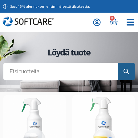
Saat 15 % alennuksen ensimmäisestä tilauksesta.
0
Löydä tuote