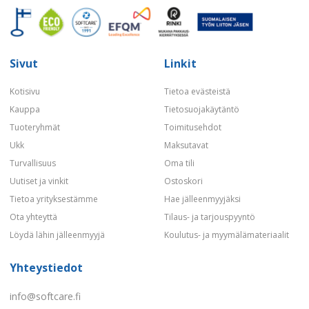
Sivut
Linkit
Kotisivu
Tietoa evästeistä
Kauppa
Tietosuojakäytäntö
Tuoteryhmät
Toimitusehdot
Ukk
Maksutavat
Turvallisuus
Oma tili
Uutiset ja vinkit
Ostoskori
Tietoa yrityksestämme
Hae jälleenmyyjäksi
Ota yhteyttä
Tilaus- ja tarjouspyyntö
Löydä lähin jälleenmyyjä
Koulutus- ja myymälämateriaalit
Yhteystiedot
info@softcare.fi