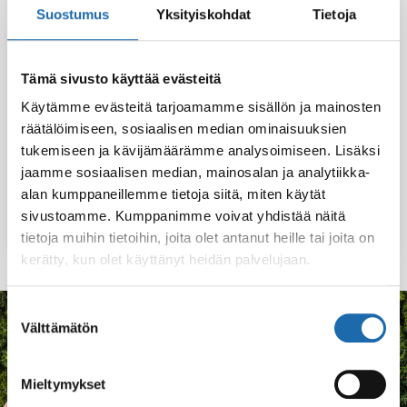
Suostumus
Yksityiskohdat
Tietoja
Tämä sivusto käyttää evästeitä
Softcare
Softcare
Käytämme evästeitä tarjoamamme sisällön ja mainosten
Vesipohjainen
Vesipohjainen
Nahanhoitopakkau
Tekstiilien
räätälöimiseen, sosiaalisen median ominaisuuksien
s
hoitopakkaus
tukemiseen ja kävijämäärämme analysoimiseen. Lisäksi
jaamme sosiaalisen median, mainosalan ja analytiikka-
29.90
€
29.90
€
alan kumppaneillemme tietoja siitä, miten käytät
sivustoamme. Kumppanimme voivat yhdistää näitä
Lisää ostoskoriin
Lisää ostoskoriin
tietoja muihin tietoihin, joita olet antanut heille tai joita on
kerätty, kun olet käyttänyt heidän palvelujaan.
Suostumuksen
Välttämätön
valinta
KOKEMUKSIA
Mitä asiakkaat sanovat
Mieltymykset