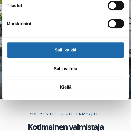
Tilastot
Markkinointi
Hajunpoistaja toimi hyvin. Suihkimme sillä
piiloon vanhan nojatuolin tunkkaista hajua.
Aine on myös riittoisaa.
Salli kaikki
Power hajunpoistaja
300 ml
Salli valinta
Kiellä
YRITYKSILLE JA JÄLLEENMYYJILLE
Kotimainen valmistaja