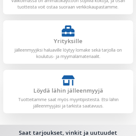
Valikoimassa on ammattikäyttöön sopivia kokoja, ja osan
tuotteista voit ostaa suoraan verkkokaupastamme.
Yrityksille
Jälleenmyyjiksi haluaville löytyy lomake sekä tarjolla on
koulutus- ja myymälämateriaalit.
Löydä lähin jälleenmyyjä
Tuotteitamme saat myös myyntipisteistä. Etsi lähin
jälleenmyyjäsi ja tarkista saatavuus.
Saat tarjoukset, vinkit ja uutuudet