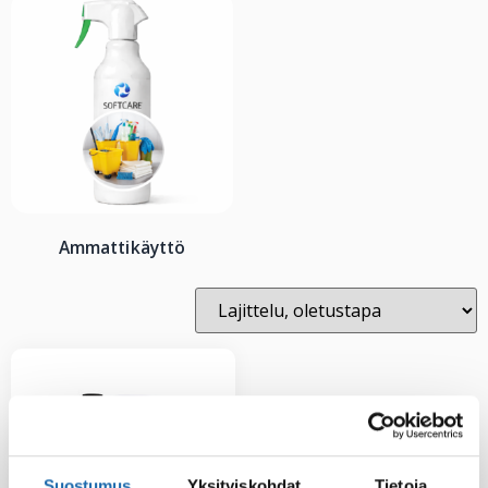
Ammattikäyttö
Suostumus
Yksityiskohdat
Tietoja