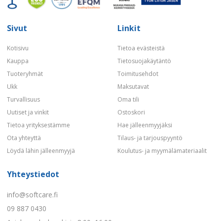
Sivut
Linkit
Kotisivu
Tietoa evästeistä
Kauppa
Tietosuojakäytäntö
Tuoteryhmät
Toimitusehdot
Ukk
Maksutavat
Turvallisuus
Oma tili
Uutiset ja vinkit
Ostoskori
Tietoa yrityksestämme
Hae jälleenmyyjäksi
Ota yhteyttä
Tilaus- ja tarjouspyyntö
Löydä lähin jälleenmyyjä
Koulutus- ja myymälämateriaalit
Yhteystiedot
info@softcare.fi
09 887 0430