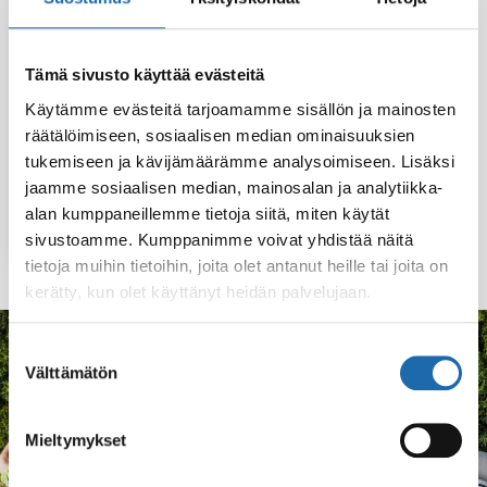
Tämä sivusto käyttää evästeitä
Käytämme evästeitä tarjoamamme sisällön ja mainosten
räätälöimiseen, sosiaalisen median ominaisuuksien
Softcare Lasisuoja
tukemiseen ja kävijämäärämme analysoimiseen. Lisäksi
jaamme sosiaalisen median, mainosalan ja analytiikka-
alan kumppaneillemme tietoja siitä, miten käytät
Lue lisää
sivustoamme. Kumppanimme voivat yhdistää näitä
tietoja muihin tietoihin, joita olet antanut heille tai joita on
kerätty, kun olet käyttänyt heidän palvelujaan.
Suostumuksen
KOKEMUKSIA
Välttämätön
valinta
Mitä asiakkaat sanovat
Mieltymykset
Lyhyitä kokemuksia tuotteista ja lopputuloksesta
arjessa.