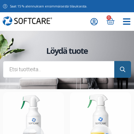
Saat 15 % alennuksen ensimmäisestä tilauksesta.
0
Löydä tuote