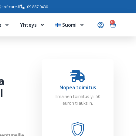
softcare.fi
09 887 0430
0
e
Yhteys
Suomi
a
Nopea toimitus
l
Ilmainen toimitus yli 50
euron tilauksiin.
eentuneille