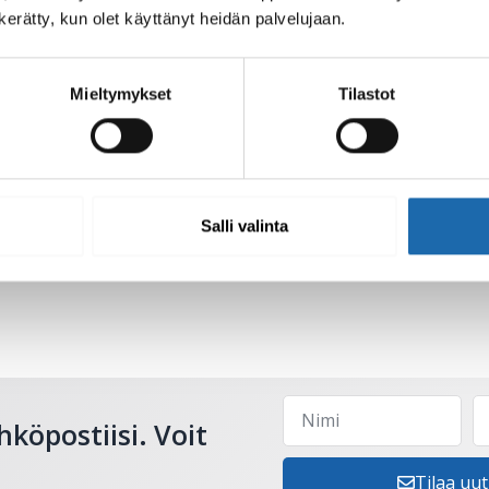
n kerätty, kun olet käyttänyt heidän palvelujaan.
Mieltymykset
Tilastot
u, poreamme ja uima-
Softcare Homeenestoaine 500
 ml
8.00
€
Salli valinta
Lisää ostoskoriin
hköpostiisi. Voit
Tilaa uut