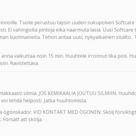
pinnoille. Tuote perustuu täysin uuden sukupolven Softcare
sti. Ei vahingoita pintoja eikä naarmuta lasia. Uusi Softcar
lman liuotinaineita. Tehon antaa uusi, nykyaikainen sisältö.
anna vaikuttaa noin 15 min. Huuhtele irronnut lika pois. Huo
iin. Ravistettava.
akkaasti silmiä. JOS KEMIKAALIA JOUTUU SILMIIN: Huuhdo 
n voi tehdä helposti. Jatka huuhtomista.
a ögönskador. VID KONTAKT MED ÖGONEN: Skölj försiktigt m
 Försätt att skölja.