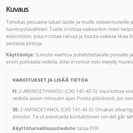
Kuvaus
Tehokas pesuaine takan lasille ja muille nokeentuneille 
luontoystävällinen. Tuote irrottaa vaikeankin noen helpo
keksintöön, joka irrottaa rasvaa ja muuta vaikeaa likaa i
pestäviä pintoja.
Käyttöohje:
Sumuta vaahtoa puhdistettavalle pinnalle ja 
ensin puhtaalla vedellä, ettei irronnut noki imeydy huokos
VAROITUKSET JA LISÄÄ TIETOA
FI:
2-AMINOETHANOLI (CAS 141-43-5). Vaurioittaa voim
vedellä usean minuutin ajan. Poista piilolinssit, jos se
SE:
2-AMINOETANOL (CAS 141-43-5). Orsakas allvarlig
minuter. Ta ut eventuella kontaktlinser om det går lätt.
Käyttöturvallisuustiedote:
lataa PDF