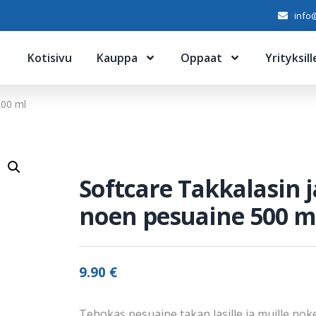
info@
Kotisivu
Kauppa
Oppaat
Yrityksill
500 ml
Softcare Takkalasin j
noen pesuaine 500 m
9.90
€
Tehokas pesuaine takan lasille ja muille nok