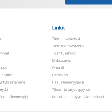
Linkit
u
Tietoa evästeistä
a
Tietosuojakäytäntö
yhmät
Toimitusehdot
Maksutavat
isuus
Oma tili
ja vinkit
Ostoskori
 yrityksestämme
Hae jälleenmyyjäksi
eyttä
Tilaus- ja tarjouspyyntö
ähin jälleenmyyjä
Koulutus- ja myymälämateriaalit