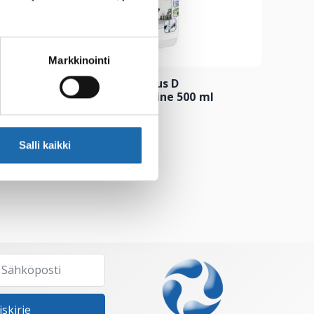
Markkinointi
 ml
Softcare Teflex Plus D
Pintadesinfiointiaine 500 ml
8.00
€
Salli kaikki
Lisää ostoskoriin
iskirje