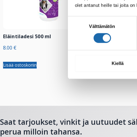
olet antanut heille tai joita o
Suostumuksen
Välttämätön
valinta
Eläintiladesi 500 ml
Softcare Palj
allasdesi 1000
8.00
€
24.00
€
Kiellä
Lisää ostoskoriin
Lisää ostoskoriin
Saat tarjoukset, vinkit ja uutuudet sä
perua milloin tahansa.