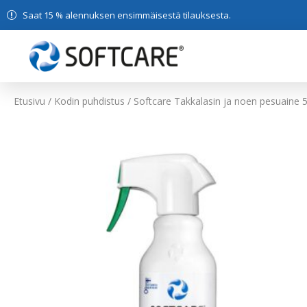
Saat 15 % alennuksen ensimmäisestä tilauksesta.
Etusivu
/
Kodin puhdistus
/ Softcare Takkalasin ja noen pesuaine 