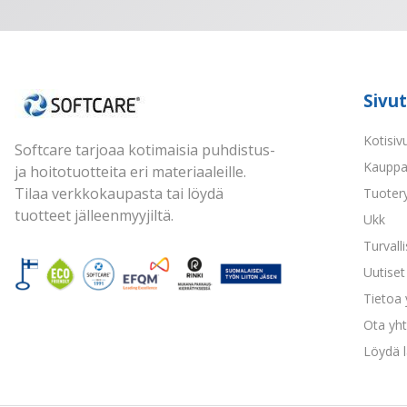
Sivut
Kotisiv
Softcare tarjoaa kotimaisia puhdistus-
Kaupp
ja hoitotuotteita eri materiaaleille.
Tilaa verkkokaupasta tai löydä
Tuoter
tuotteet jälleenmyyjiltä.
Ukk
Turvall
Uutiset 
Tietoa
Ota yht
Löydä l