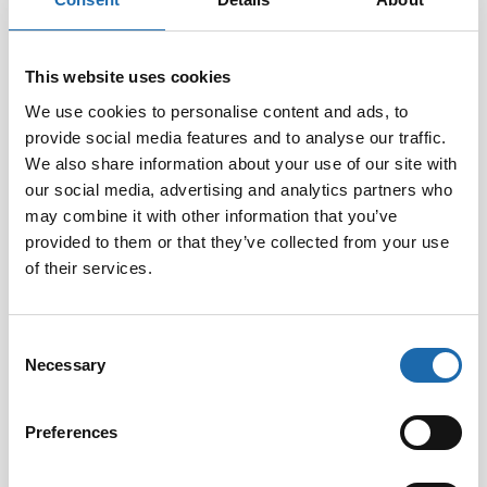
Toimiiko Softcare Sähköisyydenpoistaja
myös verhoihin, jotka liimaantuvat
seinään?
This website uses cookies
We use cookies to personalise content and ads, to
Softcare Sähköisyydenpoistaja toimii kaikilla sähköistyvillä
pinnoilla, niin tekstiileillä kuin kovillakin pinnoilla. Varsinkin
provide social media features and to analyse our traffic.
talviaikaan tekokuidut ja muut sähköistyvät pinnat tarttuvat
We also share information about your use of our site with
ja sähköistyvät ilman kuivuudesta johtuen. Softcare
our social media, advertising and analytics partners who
may combine it with other information that you’ve
provided to them or that they’ve collected from your use
16.07.2015
of their services.
Consent
Necessary
Selection
Preferences