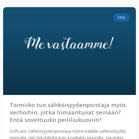
FAQ
Toimiiko tuo sähköisyydenpoistaja myös
verhoihin, jotka liimaantuvat seinään?
Entä soveltuuko peililiukuoviin?
Softcare Sähköisyydenpoistaja toimii kaikilla sähköistyvillä
pinnoilla, niin tekstiileillä kuin kovillakin pinnoilla. Varsinkin