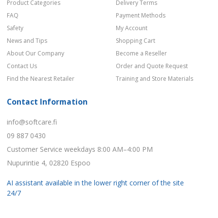
Product Categories
Delivery Terms
FAQ
Payment Methods
Safety
My Account
News and Tips
Shopping Cart
About Our Company
Become a Reseller
Contact Us
Order and Quote Request
Find the Nearest Retailer
Training and Store Materials
Contact Information
info@softcare.fi
09 887 0430
Customer Service weekdays 8:00 AM–4:00 PM
Nupurintie 4, 02820 Espoo
AI assistant available in the lower right corner of the site
24/7