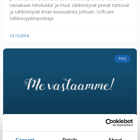
talviaikaan tekokuidut ja muut sähköistyvät pinnat tarttuvat
ja sähköistyvät ilman kuivuudesta johtuen. Softcare
Sähköisyydenpoistaja
13.10.2016
FAQ
Consent
Details
About