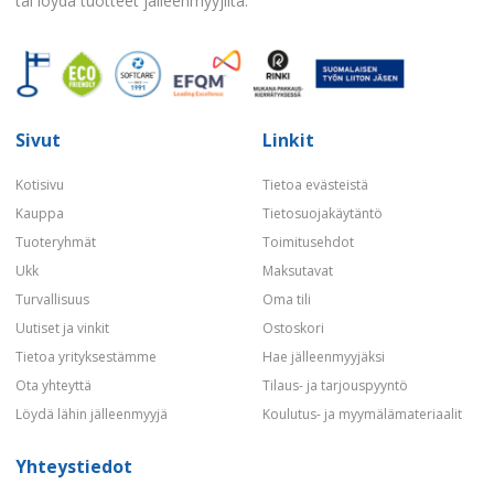
tai löydä tuotteet jälleenmyyjiltä.
Sivut
Linkit
Kotisivu
Tietoa evästeistä
Kauppa
Tietosuojakäytäntö
Tuoteryhmät
Toimitusehdot
Ukk
Maksutavat
Turvallisuus
Oma tili
Uutiset ja vinkit
Ostoskori
Tietoa yrityksestämme
Hae jälleenmyyjäksi
Ota yhteyttä
Tilaus- ja tarjouspyyntö
Löydä lähin jälleenmyyjä
Koulutus- ja myymälämateriaalit
Yhteystiedot