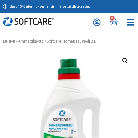
Saat 15 % alennuksen ensimmäisestä tilauksesta.
0
Etusivu
/
Ammattikäyttö
/ Softcare Homepesugeeli 2 L