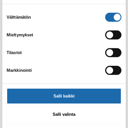
24.00
€
Suostumuksen
Lisää ostoskoriin
Lisää ostoskoriin
Välttämätön
valinta
Mieltymykset
Tilastot
Markkinointi
Softcare
Softcare Teflex Plus D
Salli kaikki
Homeenestoaine 500 ml
Pintadesinfiointiaine
500 ml
8.00
€
8.00
€
Salli valinta
Lisää ostoskoriin
Lisää ostoskoriin