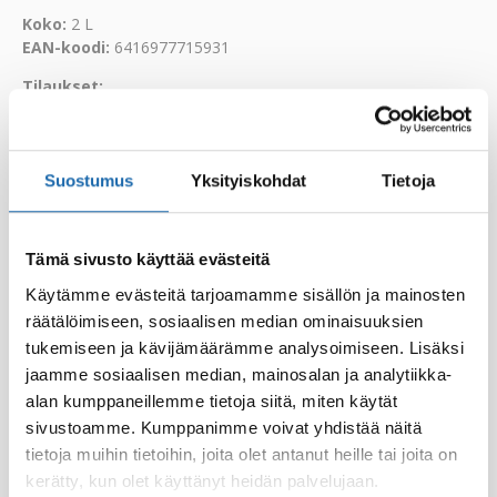
Koko:
2 L
EAN-koodi:
6416977715931
Tilaukset:
Tilauslomake
Yhteyttä sähköpostitse
Suostumus
Yksityiskohdat
Tietoja
Tämä sivusto käyttää evästeitä
Käytämme evästeitä tarjoamamme sisällön ja mainosten
räätälöimiseen, sosiaalisen median ominaisuuksien
tukemiseen ja kävijämäärämme analysoimiseen. Lisäksi
jaamme sosiaalisen median, mainosalan ja analytiikka-
alan kumppaneillemme tietoja siitä, miten käytät
sivustoamme. Kumppanimme voivat yhdistää näitä
Eläintiladesi 500 ml
Softcare Palju,
tietoja muihin tietoihin, joita olet antanut heille tai joita on
poreamme ja uima-
8.00
€
allasdesi 1000 ml
kerätty, kun olet käyttänyt heidän palvelujaan.