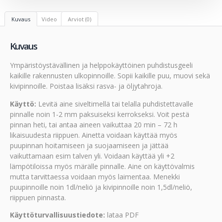
Kuvaus
Video
Arviot (0)
Kuvaus
Ympäristöystävällinen ja helppokäyttöinen puhdistusgeeli
kaikille rakennusten ulkopinnoille. Sopii kaikille puu, muovi sekä
kivipinnoille. Poistaa lisäksi rasva- ja öljytahroja.
Käyttö:
Levitä aine siveltimellä tai telalla puhdistettavalle
pinnalle noin 1-2 mm paksuiseksi kerrokseksi. Voit pestä
pinnan heti, tai antaa aineen vaikuttaa 20 min – 72 h
likaisuudesta riippuen. Ainetta voidaan käyttää myös
puupinnan hoitamiseen ja suojaamiseen ja jättää
vaikuttamaan esim talven yli. Voidaan käyttää yli +2
lämpötiloissa myös märälle pinnalle. Aine on käyttövalmis
mutta tarvittaessa voidaan myös laimentaa. Menekki
puupinnoille noin 1dl/neliö ja kivipinnoille noin 1,5dl/neliö,
riippuen pinnasta.
Käyttöturvallisuustiedote:
lataa PDF