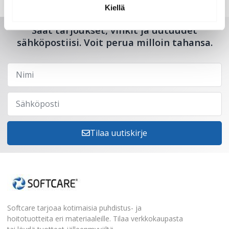
Kiellä
Saat tarjoukset, vinkit ja uutuudet
sähköpostiisi. Voit perua milloin tahansa.
Tilaa uutiskirje
Softcare tarjoaa kotimaisia puhdistus- ja
hoitotuotteita eri materiaaleille. Tilaa verkkokaupasta