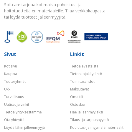
Softcare tarjoaa kotimaisia puhdistus- ja
hoitotuotteita eri materiaaleille. Tilaa verkkokaupasta
tai löydä tuotteet jälleenmyyjiltä.
Sivut
Linkit
Kotisivu
Tietoa evästeistä
Kauppa
Tietosuojakäytäntö
Tuoteryhmät
Toimitusehdot
Ukk
Maksutavat
Turvallisuus
Oma tili
Uutiset ja vinkit
Ostoskori
Tietoa yrityksestämme
Hae jälleenmyyjäksi
Ota yhteyttä
Tilaus- ja tarjouspyyntö
Löydä lähin jälleenmyyjä
Koulutus- ja myymälämateriaalit