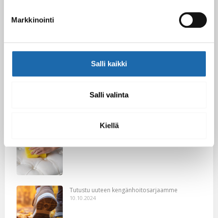
Markkinointi
Softcare Ystävänpäivä ale
10.02.2025
Salli kaikki
Black Friday & cyber Monday 2024!
29.11.2024
Salli valinta
Kiellä
Nahkakalusteiden hoito Softcare aineilla
30.10.2024
Tutustu uuteen kengänhoitosarjaamme
10.10.2024