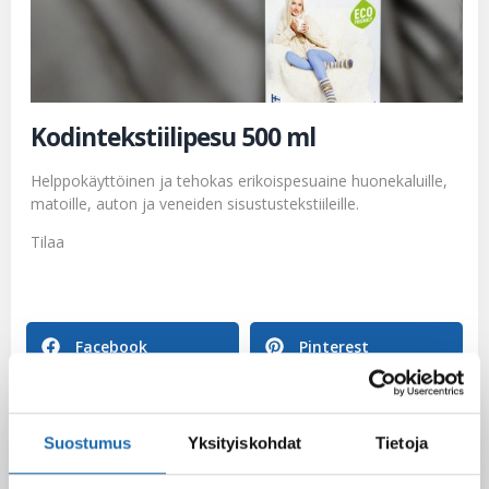
Kodintekstiilipesu 500 ml
Helppokäyttöinen ja tehokas erikoispesuaine huonekaluille,
matoille, auton ja veneiden sisustustekstiileille.
Tilaa
Facebook
Pinterest
Twitter
LinkedIn
Suostumus
Yksityiskohdat
Tietoja