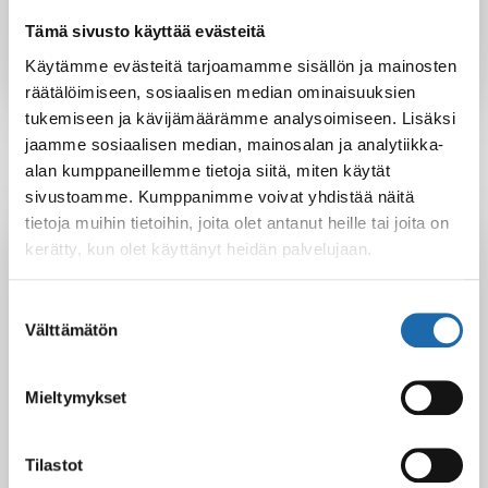
Gennady
Tämä sivusto käyttää evästeitä
Käytämme evästeitä tarjoamamme sisällön ja mainosten
räätälöimiseen, sosiaalisen median ominaisuuksien
tukemiseen ja kävijämäärämme analysoimiseen. Lisäksi
jaamme sosiaalisen median, mainosalan ja analytiikka-
alan kumppaneillemme tietoja siitä, miten käytät
sivustoamme. Kumppanimme voivat yhdistää näitä
tietoja muihin tietoihin, joita olet antanut heille tai joita on
Latest Post
kerätty, kun olet käyttänyt heidän palvelujaan.
Black Friday & cyber Monday 2025!
28.11.2025
Suostumuksen
Välttämätön
valinta
Mieltymykset
Kevään uutuus tuotteet ovat nyt
verkkokaupassa!
10.03.2025
Tilastot