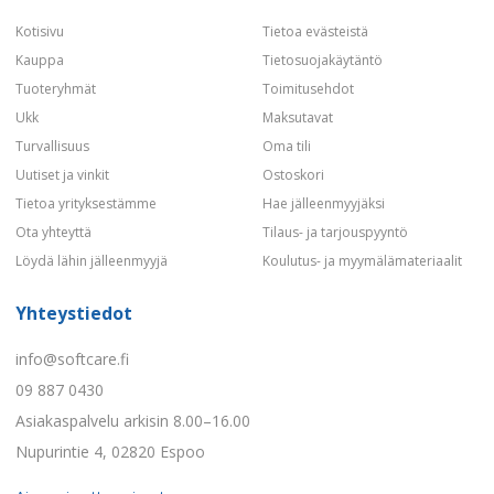
Kotisivu
Tietoa evästeistä
Kauppa
Tietosuojakäytäntö
Tuoteryhmät
Toimitusehdot
Ukk
Maksutavat
Turvallisuus
Oma tili
Uutiset ja vinkit
Ostoskori
Tietoa yrityksestämme
Hae jälleenmyyjäksi
Ota yhteyttä
Tilaus- ja tarjouspyyntö
Löydä lähin jälleenmyyjä
Koulutus- ja myymälämateriaalit
Yhteystiedot
info@softcare.fi
09 887 0430
Asiakaspalvelu arkisin 8.00–16.00
Nupurintie 4, 02820 Espoo