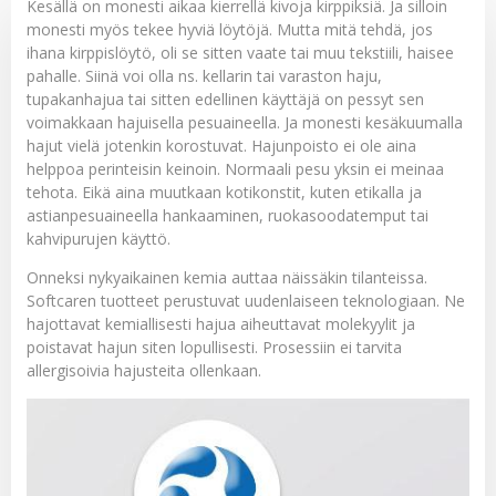
Kesällä on monesti aikaa kierrellä kivoja kirppiksiä. Ja silloin
monesti myös tekee hyviä löytöjä. Mutta mitä tehdä, jos
ihana kirppislöytö, oli se sitten vaate tai muu tekstiili, haisee
pahalle. Siinä voi olla ns. kellarin tai varaston haju,
tupakanhajua tai sitten edellinen käyttäjä on pessyt sen
voimakkaan hajuisella pesuaineella. Ja monesti kesäkuumalla
hajut vielä jotenkin korostuvat. Hajunpoisto ei ole aina
helppoa perinteisin keinoin. Normaali pesu yksin ei meinaa
tehota. Eikä aina muutkaan kotikonstit, kuten etikalla ja
astianpesuaineella hankaaminen, ruokasoodatemput tai
kahvipurujen käyttö.
Onneksi nykyaikainen kemia auttaa näissäkin tilanteissa.
Softcaren tuotteet perustuvat uudenlaiseen teknologiaan. Ne
hajottavat kemiallisesti hajua aiheuttavat molekyylit ja
poistavat hajun siten lopullisesti. Prosessiin ei tarvita
allergisoivia hajusteita ollenkaan.