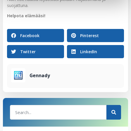
suojattuna.
Helpota elämääsi!
Facebook
Pinterest
Twitter
LinkedIn
Gennady