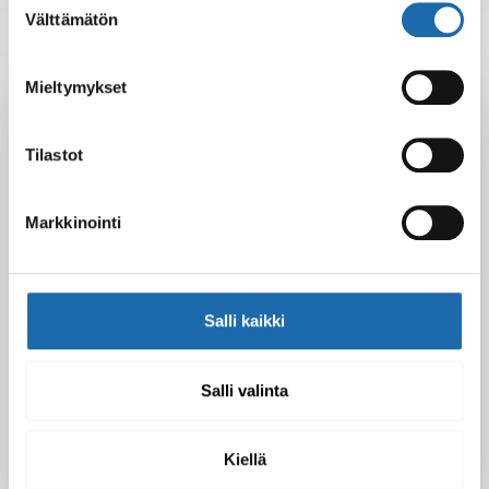
Välttämätön
valinta
Mieltymykset
Latest Post
Black Friday & cyber Monday 2025!
Tilastot
28.11.2025
Markkinointi
Kevään uutuus tuotteet ovat nyt
verkkokaupassa!
10.03.2025
Salli kaikki
Salli valinta
Softcare Ystävänpäivä ale
10.02.2025
Kiellä