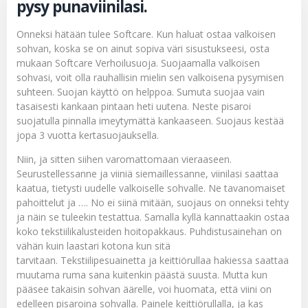
pysy punaviinilasi.
Onneksi hätään tulee Softcare. Kun haluat ostaa valkoisen
sohvan, koska se on ainut sopiva väri sisustukseesi, osta
mukaan
Softcare Verhoilusuoja
. Suojaamalla valkoisen
sohvasi, voit olla rauhallisin mielin sen valkoisena pysymisen
suhteen. Suojan käyttö on helppoa. Sumuta suojaa vain
tasaisesti kankaan pintaan heti uutena. Neste pisaroi
suojatulla pinnalla imeytymättä kankaaseen. Suojaus kestää
jopa 3 vuotta kertasuojauksella.
Niin, ja sitten siihen varomattomaan vieraaseen.
Seurustellessanne ja viiniä siemaillessanne, viinilasi saattaa
kaatua, tietysti uudelle valkoiselle sohvalle. Ne tavanomaiset
pahoittelut ja …. No ei siinä mitään, suojaus on onneksi tehty
ja näin se tuleekin testattua. Samalla kyllä kannattaakin ostaa
koko
tekstiilikalusteiden hoitopakkaus
. Puhdistusainehan on
vähän kuin laastari kotona kun sitä
tarvitaan.
Tekstiilipesuainetta
ja keittiörullaa hakiessa saattaa
muutama ruma sana kuitenkin päästä suusta. Mutta kun
pääsee takaisin sohvan äärelle, voi huomata, että viini on
edelleen pisaroina sohvalla. Painele keittiörullalla, ja kas