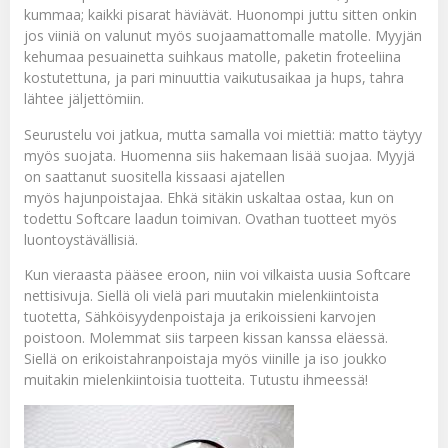
kummaa; kaikki pisarat häviävät. Huonompi juttu sitten onkin
jos viiniä on valunut myös suojaamattomalle matolle. Myyjän
kehumaa pesuainetta suihkaus matolle, paketin froteeliina
kostutettuna, ja pari minuuttia vaikutusaikaa ja hups, tahra
lähtee jäljettömiin.
Seurustelu voi jatkua, mutta samalla voi miettiä: matto täytyy
myös suojata. Huomenna siis hakemaan lisää
suojaa
. Myyjä
on saattanut suositella kissaasi ajatellen
myös
hajunpoistajaa
. Ehkä sitäkin uskaltaa ostaa, kun on
todettu Softcare laadun toimivan. Ovathan tuotteet myös
luontoystävällisiä.
Kun vieraasta pääsee eroon, niin voi vilkaista uusia Softcare
nettisivuja. Siellä oli vielä pari muutakin mielenkiintoista
tuotetta,
Sähköisyydenpoistaja
ja
erikoissieni karvojen
poistoon
. Molemmat siis tarpeen kissan kanssa eläessä.
Siellä on
erikoistahranpoistaja
myös viinille ja iso joukko
muitakin mielenkiintoisia tuotteita. Tutustu ihmeessä!