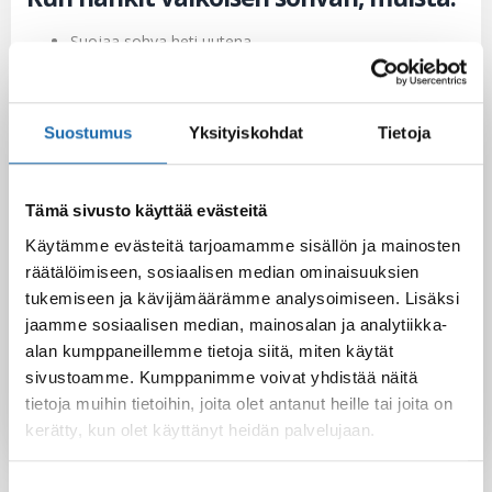
Suojaa sohva heti uutena
Mikäli suojat vanhaa sohvaa, puhdista suojattavat
pinnat ensin
Suojaa sohva ja sohvatyynyt Softcare verhoilusuojalla
Muista suojata myös matto
Suostumus
Yksityiskohdat
Tietoja
Nauti kauniista puhtaana pysyvistä pinnoista!
Tämä sivusto käyttää evästeitä
Facebook
Pinterest
Käytämme evästeitä tarjoamamme sisällön ja mainosten
räätälöimiseen, sosiaalisen median ominaisuuksien
Twitter
LinkedIn
tukemiseen ja kävijämäärämme analysoimiseen. Lisäksi
jaamme sosiaalisen median, mainosalan ja analytiikka-
alan kumppaneillemme tietoja siitä, miten käytät
Gennady
sivustoamme. Kumppanimme voivat yhdistää näitä
tietoja muihin tietoihin, joita olet antanut heille tai joita on
kerätty, kun olet käyttänyt heidän palvelujaan.
Suostumuksen