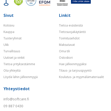
Sivut
Linkit
Kotisivu
Tietoa evästeistä
Kauppa
Tietosuojakäytäntö
Tuoteryhmät
Toimitusehdot
Ukk
Maksutavat
Turvallisuus
Oma tili
Uutiset ja vinkit
Ostoskori
Tietoa yrityksestämme
Hae jälleenmyyjäksi
Ota yhteyttä
Tilaus- ja tarjouspyyntö
Löydä lähin jälleenmyyjä
Koulutus- ja myymälämateriaalit
Yhteystiedot
info@softcare.fi
09 887 0430