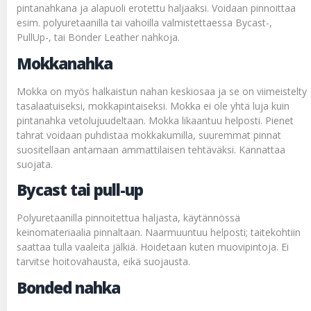
pintanahkana ja alapuoli erotettu haljaaksi. Voidaan pinnoittaa
esim. polyuretaanilla tai vahoilla valmistettaessa Bycast-,
PullUp-, tai Bonder Leather nahkoja.
Mokkanahka
Mokka on myös halkaistun nahan keskiosaa ja se on viimeistelty
tasalaatuiseksi, mokkapintaiseksi. Mokka ei ole yhtä luja kuin
pintanahka vetolujuudeltaan. Mokka likaantuu helposti. Pienet
tahrat voidaan puhdistaa mokkakumilla, suuremmat pinnat
suositellaan antamaan ammattilaisen tehtäväksi. Kannattaa
suojata.
Bycast tai pull-up
Polyuretaanilla pinnoitettua haljasta, käytännössä
keinomateriaalia pinnaltaan. Naarmuuntuu helposti; taitekohtiin
saattaa tulla vaaleita jälkiä. Hoidetaan kuten muovipintoja. Ei
tarvitse hoitovahausta, eikä suojausta.
Bonded nahka