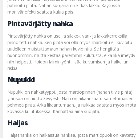
patinoitu pinta. Nahan suojana on kirkas lakka. Käytössä
moniväriefekti saattaa kulua pois.
Pintavärjätty nahka
Pintavärjätty nahka on useilla silake-, väri- ja lakkakerroksilla
pinnoitettu nahka. Sen pinta voi olla myös martioitu eli kuvioitu
uudelleen muistuttamaan nahan kuviointia. Se hengittää
huonommin, mutta kestää paremmin kulutusta, eikä lika imeydy
niin helposti. Hoidon laiminlyönti lisää kuivumisen ja halkeilun
riskiä.
Nupukki
Nupukki on nahkatyyppi, josta martiopinnan (nahan tiivis pinta)
yläosaa on hiottu kevyesti. Näin on aikaansaatu samettimaisen
pehmeä pinta. Arka likaantumaan, ja nukkaa saattaa myös irrota
kovassa kulutuksessa. Kannattaa aina suojata.
Haljas
Haljasnahka on halkaistua nahkaa, josta martiopuoli on käytetty