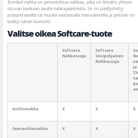
Bonded nahka on pinnoitettua nahkaa, joka on liimattu yhteen
sitovan kankaan avulla nahkajäänteistä. Se on päällystetty
polyuretaanilla tai muulla vastaavalla keinoaineella ja pintaan on
lisätty nahan kuviointi.
Valitse oikea Softcare-tuote
Softcare
Softcare
So
Nahkasuoja
Vesipohjainen
Ne
Nahkasuoja
na
ja
Cl
na
pu
ai
Aniliininahka
X
X
X
Semianiliininahka
X
X
X