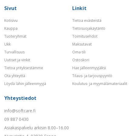
Sivut
Linkit
Kotisivu
Tietoa evästeistä
Kauppa
Tietosuojakäytäntö
Tuoteryhmät
Toimitusehdot
Ukk
Maksutavat
Turvallisuus
Oma tili
Uutiset ja vinkit
Ostoskori
Tietoa yrityksestämme
Hae jälleenmyyjäksi
Ota yhteyttä
Tilaus- ja tarjouspyyntö
Löydä lähin jälleenmyyjä
Koulutus- ja myymälämateriaalit
Yhteystiedot
info@softcare.fi
09 887 0430
Asiakaspalvelu arkisin 8.00–16.00