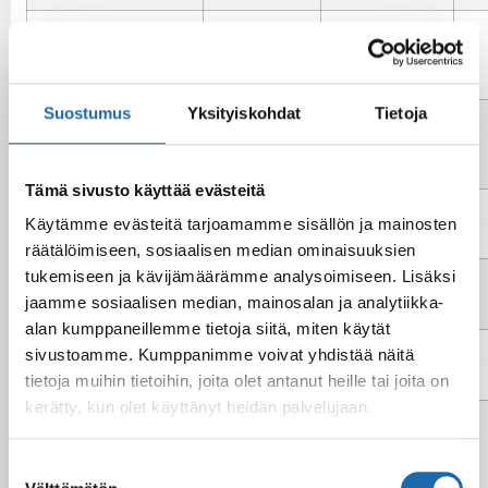
Antiikkiviimeistelty
X
X
X
nahka
Suostumus
Yksityiskohdat
Tietoja
Peitevärjätty
X
X
X
nahka
Tämä sivusto käyttää evästeitä
Bycast, Pull-up
X
X
Käytämme evästeitä tarjoamamme sisällön ja mainosten
räätälöimiseen, sosiaalisen median ominaisuuksien
tukemiseen ja kävijämäärämme analysoimiseen. Lisäksi
Bonded nahka
X
X
jaamme sosiaalisen median, mainosalan ja analytiikka-
alan kumppaneillemme tietoja siitä, miten käytät
sivustoamme. Kumppanimme voivat yhdistää näitä
Mokka ja nupukki
X
X
X
tietoja muihin tietoihin, joita olet antanut heille tai joita on
kerätty, kun olet käyttänyt heidän palvelujaan.
Karvainen nahka /
X
X
X
turkis
Suostumuksen