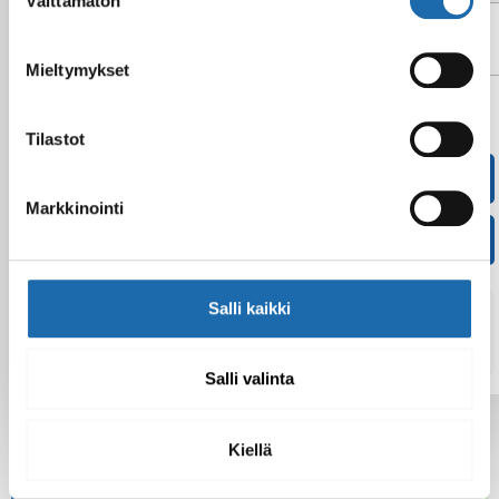
Välttämätön
valinta
Keinonahka
X
Mieltymykset
Tilastot
Facebook
Pinterest
Markkinointi
Twitter
LinkedIn
Salli kaikki
Sini Lehtonen
Salli valinta
Kiellä