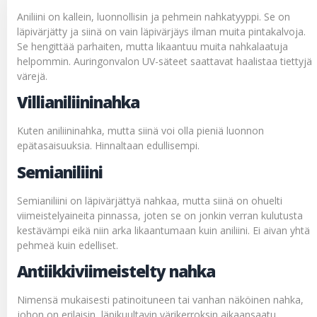
Aniliini on kallein, luonnollisin ja pehmein nahkatyyppi. Se on
läpivärjätty ja siinä on vain läpivärjäys ilman muita pintakalvoja.
Se hengittää parhaiten, mutta likaantuu muita nahkalaatuja
helpommin. Auringonvalon UV-säteet saattavat haalistaa tiettyjä
värejä.
Villianiliininahka
Kuten aniliininahka, mutta siinä voi olla pieniä luonnon
epätasaisuuksia. Hinnaltaan edullisempi.
Semianiliini
Semianiliini on läpivärjättyä nahkaa, mutta siinä on ohuelti
viimeistelyaineita pinnassa, joten se on jonkin verran kulutusta
kestävämpi eikä niin arka likaantumaan kuin aniliini. Ei aivan yhtä
pehmeä kuin edelliset.
Antiikkiviimeistelty nahka
Nimensä mukaisesti patinoituneen tai vanhan näköinen nahka,
johon on erilaisin, läpikuultavin värikerroksin aikaansaatu