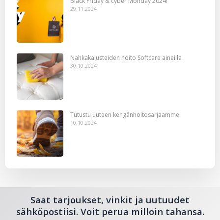
Black Friday & cyber Monday 2024!
29.11.2024
Nahkakalusteiden hoito Softcare aineilla
30.10.2024
Tutustu uuteen kengänhoitosarjaamme
10.10.2024
Saat tarjoukset, vinkit ja uutuudet
sähköpostiisi. Voit perua milloin tahansa.