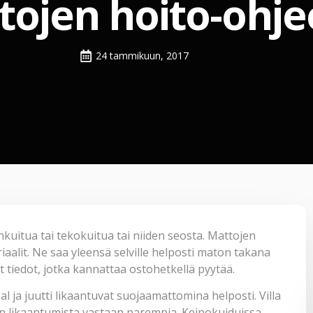
tojen hoito-ohje
24 tammikuun, 2017
onkuitua tai tekokuitua tai niiden seosta. Mattojen
alit. Ne saa yleensä selville helposti maton takana
at tiedot, jotka kannattaa ostohetkellä pyytää.
al ja juutti likaantuvat suojaamattomina helposti. Villa
in likaantumista vastaan parempia. Keinokuiduissa