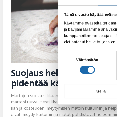
Tämä sivusto käyttää eväste
Käytämme evästeitä tarjoama
ja kävijämäärämme analysoim
kumppaneillemme tietoja siitä
olet antanut heille tai joita o
Suostumuksen
Välttämätön
valinta
Suojaus helpottaa mattoj
pidentää käyttöikää
Kiellä
Mattojen suojaus likaantumista vastaan. Softcare suoj
mattosi turvallisesti likaantumista vastaan tai pyytää
lian ja kosteuden imeytymisen maton kuituihin ja help
eivät imeydy kuituihin ja matot puhdistuvat helpommin