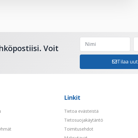
hköpostiisi. Voit
Tilaa uut
Linkit
u
Tietoa evästeistä
a
Tietosuojakäytäntö
yhmät
Toimitusehdot
Maksutavat