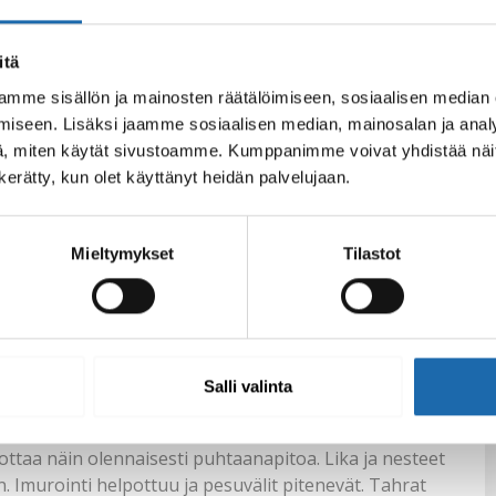
itä
mme sisällön ja mainosten räätälöimiseen, sosiaalisen median
iseen. Lisäksi jaamme sosiaalisen median, mainosalan ja analy
, miten käytät sivustoamme. Kumppanimme voivat yhdistää näitä t
n kerätty, kun olet käyttänyt heidän palvelujaan.
Mieltymykset
Tilastot
en puhdistamista ja
Salli valinta
ista löytyy erinomaiset
suojat
, joilla voit käsitellä
 suojaus palveluna käsittelijöiltämme. Suojaus estää
ottaa näin olennaisesti puhtaanapitoa. Lika ja nesteet
. Imurointi helpottuu ja pesuvälit pitenevät. Tahrat