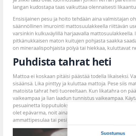
langan kudostapa taas vaikuttaa olennaisesti likaant
Ensisijainen pesu ja hoito tehdään aina valmistajan 
säännöllinen imurointi mattosuulakkeella riittävän us
varsinkin kulkuväylillä harjaavalla mattosuulakkeella. Im
pitkänukkaisen maton kuitujen pohjasta saakka saadaa
on mineraalispohjaista pölyä tai hiekkaa, kuluttavat n
Puhdista tahrat heti
Mattoa ei koskaan pitäisi päästää todella likaiseksi. 
sisäänsä. Lika pinttyy ja kuluttaa mattoja. Pese siis ma
matoista tahrat heti tuoreeltaan. Kun likatahra on pä
vaikeampaa ja lian laadun tunnistus vaikeampaa. Käyt
pesuainetta
lopputuloksen varmistaaksesi. Erilaiset tah
olet epävarma, noit aina kysyä neuvoja Soft Protector
ammattipesulaa tai pesijää, ellet ole varma taidoistasi.
Suostumus