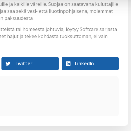
ille ja kaikille väreille. Suojaa on saatavana kuluttajille
jaa saa sekä vesi- että liuotinpohjaisena, molemmat
ton paksuudesta.
tteistä tai homeesta johtuvia, löytyy Softcare sarjasta
set hajut ja tekee kohdasta tuoksuttoman, ei vain
Twitter
LinkedIn