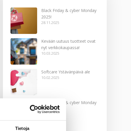
Black Friday & cyber Monday
2025!
28.11.2025
Kevään uutuus tuotteet ovat
nyt verkkokaupassa!
10.03.2025
Softcare Ystävänpäivä ale
10.02.2025
Black Friday & cyber Monday
2024!
29.11.2024
Tietoja