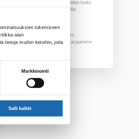
Nahkakalusteiden hoito
Softcare aineilla
30.10.2024
 ominaisuuksien tukemiseen
tiikka-alan
Tutustu uuteen
kengänhoitosarjaamme
ietoja muihin tietoihin, joita
10.10.2024
Markkinointi
Salli kaikki