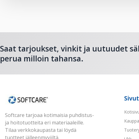
Saat tarjoukset, vinkit ja uutuudet sä
perua milloin tahansa.
Sivut
Kotisiv
Softcare tarjoaa kotimaisia puhdistus-
Kaupp
ja hoitotuotteita eri materiaaleille.
Tilaa verkkokaupasta tai löydä
Tuoter
tuotteet jälleenmyyjiltä.
Ukk