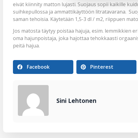
eivät kiinnity matton lujasti. Suojaus sopii kaikille kuidu
suihkepullossa ja ammattikäyttöön litratavarana. Suo
saman tehoisia. Käytetään 1,5-3 dl / m2, riippuen ma
Jos matosta täytyy poistaa hajuja, esim. lemmikkien eri
oma
hajunpoistaja
, joka hajottaa tehokkaasti orgaani
peitä hajua.
Facebook
Pinterest
Sini Lehtonen