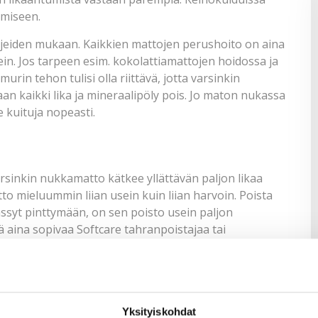
umiseen.
ohjeiden mukaan. Kaikkien mattojen perushoito on aina
ein. Jos tarpeen esim. kokolattiamattojen hoidossa ja
urin tehon tulisi olla riittävä, jotta varsinkin
n kaikki lika ja mineraalipöly pois. Jo maton nukassa
e kuituja nopeasti.
Varsinkin nukkamatto kätkee yllättävän paljon likaa
tto mieluummin liian usein kuin liian harvoin. Poista
ässyt pinttymään, on sen poisto usein paljon
ä aina sopivaa
Softcare tahranpoistajaa
tai
rat vaativat erilaiset puhdistuskonstit ja aineet. Jos
ilta
info@www.softcare.fi
tai 09-8870430. Käytä aina
Yksityiskohdat