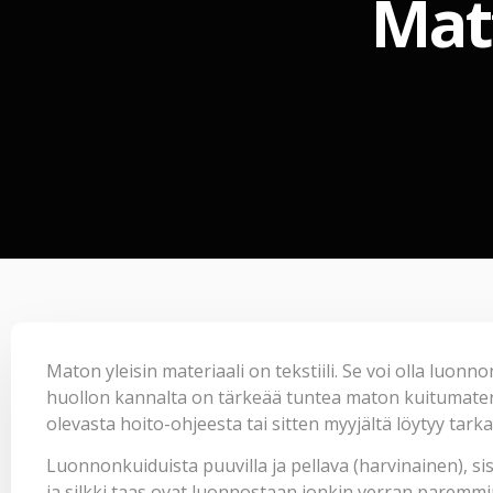
Mat
Maton yleisin materiaali on tekstiili. Se voi olla luonn
huollon kannalta on tärkeää tuntea maton kuitumateria
olevasta hoito-ohjeesta tai sitten myyjältä löytyy tark
Luonnonkuiduista puuvilla ja pellava (harvinainen), sis
ja silkki taas ovat luonnostaan jonkin verran paremm