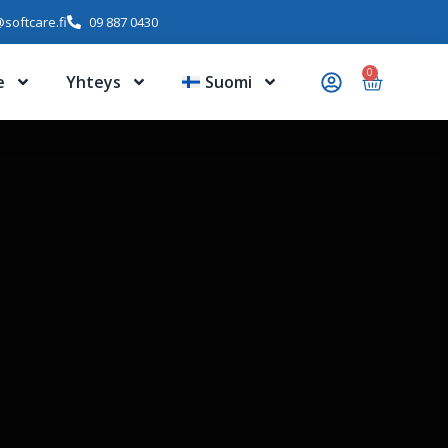
softcare.fi
09 887 0430
0
e
Yhteys
Suomi