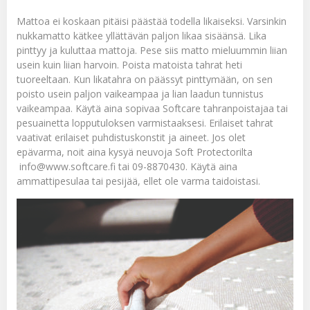
Mattoa ei koskaan pitäisi päästää todella likaiseksi. Varsinkin
nukkamatto kätkee yllättävän paljon likaa sisäänsä. Lika
pinttyy ja kuluttaa mattoja. Pese siis matto mieluummin liian
usein kuin liian harvoin. Poista matoista tahrat heti
tuoreeltaan. Kun likatahra on päässyt pinttymään, on sen
poisto usein paljon vaikeampaa ja lian laadun tunnistus
vaikeampaa. Käytä aina sopivaa
Softcare tahranpoistajaa
tai
pesuainetta
lopputuloksen varmistaaksesi. Erilaiset tahrat
vaativat erilaiset puhdistuskonstit ja aineet. Jos olet
epävarma, noit aina kysyä neuvoja Soft Protectorilta
info@www.softcare.fi
tai 09-8870430. Käytä aina
ammattipesulaa tai pesijää, ellet ole varma taidoistasi.