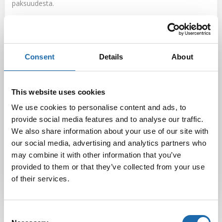
paksuudesta.
Jos matosta täytyy poistaa hajuja, esim. lemmikkien
eritteistä tai homeesta johtuvia, löytyy Softcare sarjasta oma
hajunpoistaja
, joka hajottaa tehokkaasti orgaaniset hajut ja
tekee kohdasta tuoksuttoman, ei vain peitä hajua.
Consent
Details
About
Facebook
Pinterest
This website uses cookies
We use cookies to personalise content and ads, to
Twitter
LinkedIn
provide social media features and to analyse our traffic.
We also share information about your use of our site with
our social media, advertising and analytics partners who
Sini Lehtonen
may combine it with other information that you’ve
provided to them or that they’ve collected from your use
of their services.
Consent