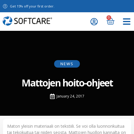
Get 15% off your first order.
0
NEWS
Mattojen hoito-ohjeet
January 24, 2017
Maton yleisin materiaali on tekstiili. Se voi olla luonnonkuitua
tai tekokuitua tai niiden seosta. Mattojen huollon kannalta on