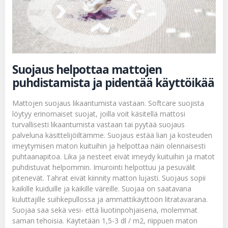
Suojaus helpottaa mattojen
puhdistamista ja pidentää käyttöikää
Mattojen suojaus likaantumista vastaan. Softcare suojista
löytyy erinomaiset
suojat
, joilla voit käsitellä mattosi
turvallisesti likaantumista vastaan tai pyytää suojaus
palveluna käsittelijöiltämme. Suojaus estää lian ja kosteuden
imeytymisen maton kuituihin ja helpottaa näin olennaisesti
puhtaanapitoa. Lika ja nesteet eivät imeydy kuituihin ja matot
puhdistuvat helpommin. Imurointi helpottuu ja pesuvälit
pitenevät. Tahrat eivät kiinnity matton lujasti. Suojaus sopii
kaikille kuiduille ja kaikille väreille. Suojaa on saatavana
kuluttajille suihkepullossa ja ammattikäyttöön litratavarana.
Suojaa saa sekä vesi- että liuotinpohjaisena, molemmat
saman tehoisia. Käytetään 1,5-3 dl / m2, riippuen maton