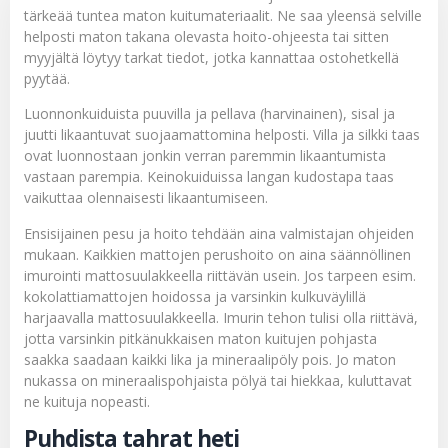
tärkeää tuntea maton kuitumateriaalit. Ne saa yleensä selville
helposti maton takana olevasta hoito-ohjeesta tai sitten
myyjältä löytyy tarkat tiedot, jotka kannattaa ostohetkellä
pyytää.
Luonnonkuiduista puuvilla ja pellava (harvinainen), sisal ja
juutti likaantuvat suojaamattomina helposti. Villa ja silkki taas
ovat luonnostaan jonkin verran paremmin likaantumista
vastaan parempia. Keinokuiduissa langan kudostapa taas
vaikuttaa olennaisesti likaantumiseen.
Ensisijainen pesu ja hoito tehdään aina valmistajan ohjeiden
mukaan. Kaikkien mattojen perushoito on aina säännöllinen
imurointi mattosuulakkeella riittävän usein. Jos tarpeen esim.
kokolattiamattojen hoidossa ja varsinkin kulkuväylillä
harjaavalla mattosuulakkeella. Imurin tehon tulisi olla riittävä,
jotta varsinkin pitkänukkaisen maton kuitujen pohjasta
saakka saadaan kaikki lika ja mineraalipöly pois. Jo maton
nukassa on mineraalispohjaista pölyä tai hiekkaa, kuluttavat
ne kuituja nopeasti.
Puhdista tahrat heti