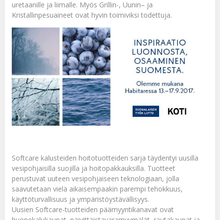
uretaanille ja liimalle. Myös
Grillin
-,
Uunin
– ja
Kristallinpesuaineet
ovat hyvin toimiviksi todettuja.
Softcare kalusteiden hoitotuotteiden sarja täydentyi uusilla
vesipohjaisilla suojilla ja hoitopakkauksilla. Tuotteet
perustuvat uuteen vesipohjaiseen teknologiaan, jolla
saavutetaan vielä aikaisempaakin parempi tehokkuus,
käyttöturvallisuus ja ympäristöystävällisyys.
Uusien Softcare-tuotteiden päämyyntikanavat ovat
huonekalukaupat, päivittäistavaramyymälät, rautakaupat ja