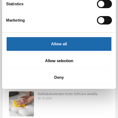
Kevään uutuus tuotteet ovat nyt
Statistics
verkkokaupassa!
10.03.2025
Marketing
Softcare Ystävänpäivä ale
10.02.2025
Allow all
Allow selection
Black Friday & cyber Monday 2024!
29.11.2024
Deny
Nahkakalusteiden hoito Softcare aineilla
30.10.2024