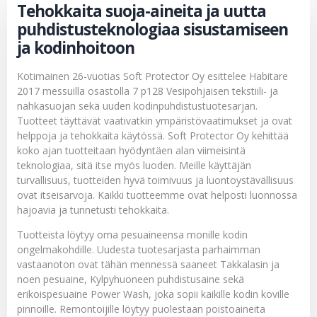
Tehokkaita suoja-aineita ja uutta
puhdistusteknologiaa sisustamiseen
ja kodinhoitoon
Kotimainen 26-vuotias
Soft Protector Oy
esittelee
Habitare
2017
messuilla osastolla 7 p128 Vesipohjaisen tekstiili- ja
nahkasuojan sekä uuden kodinpuhdistustuotesarjan.
Tuotteet täyttävät vaativatkin ympäristövaatimukset ja ovat
helppoja ja tehokkaita käytössä.
Soft Protector Oy
kehittää
koko ajan tuotteitaan hyödyntäen alan viimeisintä
teknologiaa, sitä itse myös luoden. Meille käyttäjän
turvallisuus, tuotteiden hyvä toimivuus ja luontoystävällisuus
ovat itseisarvoja. Kaikki tuotteemme ovat helposti luonnossa
hajoavia ja tunnetusti tehokkaita.
Tuotteista löytyy oma pesuaineensa monille kodin
ongelmakohdille. Uudesta tuotesarjasta parhaimman
vastaanoton ovat tähän mennessä saaneet
Takkalasin ja
noen pesuaine
,
Kylpyhuoneen puhdistusaine
sekä
erikoispesuaine
Power Wash
, joka sopii kaikille kodin koville
pinnoille. Remontoijille löytyy puolestaan poistoaineita