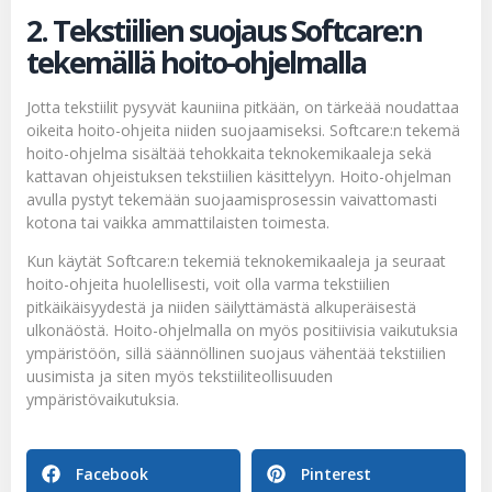
2. Tekstiilien suojaus Softcare:n
tekemällä hoito-ohjelmalla
Jotta tekstiilit pysyvät kauniina pitkään, on tärkeää noudattaa
oikeita hoito-ohjeita niiden suojaamiseksi. Softcare:n tekemä
hoito-ohjelma sisältää tehokkaita teknokemikaaleja sekä
kattavan ohjeistuksen tekstiilien käsittelyyn. Hoito-ohjelman
avulla pystyt tekemään suojaamisprosessin vaivattomasti
kotona tai vaikka ammattilaisten toimesta.
Kun käytät Softcare:n tekemiä teknokemikaaleja ja seuraat
hoito-ohjeita huolellisesti, voit olla varma tekstiilien
pitkäikäisyydestä ja niiden säilyttämästä alkuperäisestä
ulkonäöstä. Hoito-ohjelmalla on myös positiivisia vaikutuksia
ympäristöön, sillä säännöllinen suojaus vähentää tekstiilien
uusimista ja siten myös tekstiiliteollisuuden
ympäristövaikutuksia.
Facebook
Pinterest