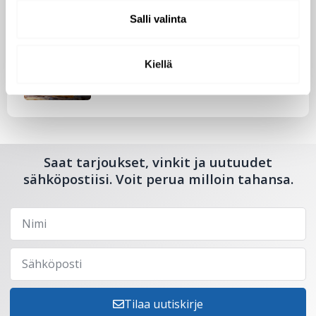
Salli valinta
Tutustu uuteen kengänhoitosarjaamme
10.10.2024
Kiellä
Saat tarjoukset, vinkit ja uutuudet
sähköpostiisi. Voit perua milloin tahansa.
Tilaa uutiskirje