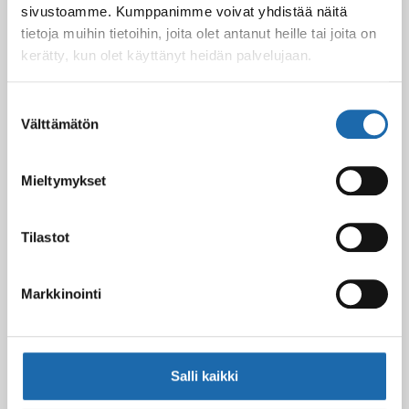
sivustoamme. Kumppanimme voivat yhdistää näitä
tietoja muihin tietoihin, joita olet antanut heille tai joita on
Kevään uutuus tuotteet ovat nyt
verkkokaupassa!
kerätty, kun olet käyttänyt heidän palvelujaan.
10.03.2025
Suostumuksen
Välttämätön
valinta
Softcare Ystävänpäivä ale
10.02.2025
Mieltymykset
Tilastot
Black Friday & cyber Monday 2024!
29.11.2024
Markkinointi
Nahkakalusteiden hoito Softcare aineilla
30.10.2024
Salli kaikki