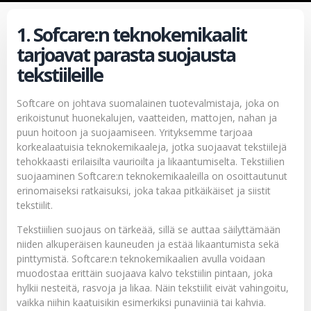
1. Sofcare:n teknokemikaalit
tarjoavat parasta suojausta
tekstiileille
Softcare on johtava suomalainen tuotevalmistaja, joka on
erikoistunut huonekalujen, vaatteiden, mattojen, nahan ja
puun hoitoon ja suojaamiseen. Yrityksemme tarjoaa
korkealaatuisia teknokemikaaleja, jotka suojaavat tekstiilejä
tehokkaasti erilaisilta vaurioilta ja likaantumiselta. Tekstiilien
suojaaminen Softcare:n teknokemikaaleilla on osoittautunut
erinomaiseksi ratkaisuksi, joka takaa pitkäikäiset ja siistit
tekstiilit.
Tekstiiilien suojaus on tärkeää, sillä se auttaa säilyttämään
niiden alkuperäisen kauneuden ja estää likaantumista sekä
pinttymistä. Softcare:n teknokemikaalien avulla voidaan
muodostaa erittäin suojaava kalvo tekstiilin pintaan, joka
hylkii nesteitä, rasvoja ja likaa. Näin tekstiilit eivät vahingoitu,
vaikka niihin kaatuisikin esimerkiksi punaviiniä tai kahvia.