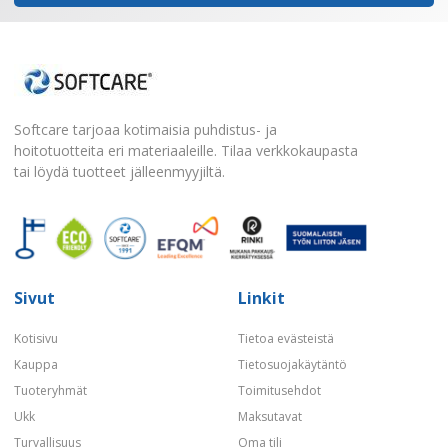
Softcare tarjoaa kotimaisia puhdistus- ja
hoitotuotteita eri materiaaleille. Tilaa verkkokaupasta
tai löydä tuotteet jälleenmyyjiltä.
Sivut
Linkit
Kotisivu
Tietoa evästeistä
Kauppa
Tietosuojakäytäntö
Tuoteryhmät
Toimitusehdot
Ukk
Maksutavat
Turvallisuus
Oma tili