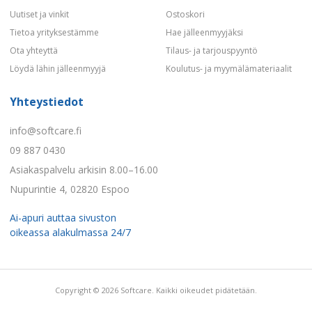
Uutiset ja vinkit
Ostoskori
Tietoa yrityksestämme
Hae jälleenmyyjäksi
Ota yhteyttä
Tilaus- ja tarjouspyyntö
Löydä lähin jälleenmyyjä
Koulutus- ja myymälämateriaalit
Yhteystiedot
info@softcare.fi
09 887 0430
Asiakaspalvelu arkisin 8.00–16.00
Nupurintie 4, 02820 Espoo
Ai-apuri auttaa sivuston
oikeassa alakulmassa 24/7
Copyright © 2026 Softcare. Kaikki oikeudet pidätetään.