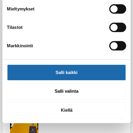
Mieltymykset
Black Friday & cyber Monday 2025!
28.11.2025
Tilastot
Kevään uutuus tuotteet ovat nyt
Markkinointi
verkkokaupassa!
10.03.2025
Salli kaikki
Softcare Ystävänpäivä ale
10.02.2025
Salli valinta
Kiellä
Black Friday & cyber Monday 2024!
29.11.2024