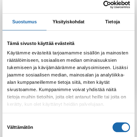
huoltoaineet huonekalujen ja tekstiilien kunnostukseen, teet
hyvän valinnan sekä kodin että ympäristön kannalta.
Suostumus
Yksityiskohdat
Tietoja
Facebook
Pinterest
Tämä sivusto käyttää evästeitä
Twitter
LinkedIn
Käytämme evästeitä tarjoamamme sisällön ja mainosten
räätälöimiseen, sosiaalisen median ominaisuuksien
tukemiseen ja kävijämäärämme analysoimiseen. Lisäksi
Softcare
jaamme sosiaalisen median, mainosalan ja analytiikka-
alan kumppaneillemme tietoja siitä, miten käytät
sivustoamme. Kumppanimme voivat yhdistää näitä
tietoja muihin tietoihin, joita olet antanut heille tai joita on
kerätty, kun olet käyttänyt heidän palvelujaan.
Suostumuksen
Välttämätön
valinta
Latest Post