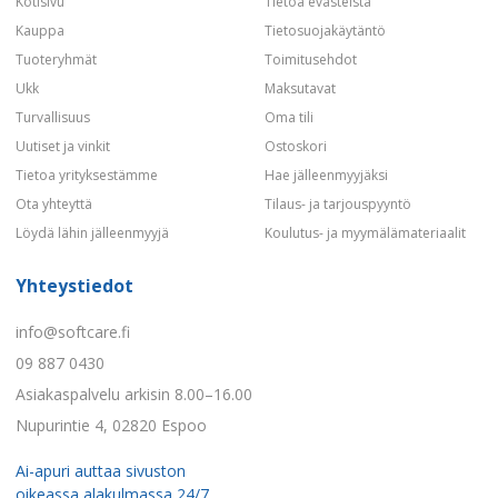
Kotisivu
Tietoa evästeistä
Kauppa
Tietosuojakäytäntö
Tuoteryhmät
Toimitusehdot
Ukk
Maksutavat
Turvallisuus
Oma tili
Uutiset ja vinkit
Ostoskori
Tietoa yrityksestämme
Hae jälleenmyyjäksi
Ota yhteyttä
Tilaus- ja tarjouspyyntö
Löydä lähin jälleenmyyjä
Koulutus- ja myymälämateriaalit
Yhteystiedot
info@softcare.fi
09 887 0430
Asiakaspalvelu arkisin 8.00–16.00
Nupurintie 4, 02820 Espoo
Ai-apuri auttaa sivuston
oikeassa alakulmassa 24/7