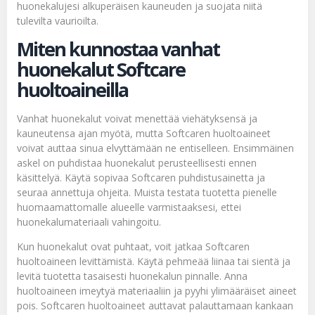
huonekalujesi alkuperäisen kauneuden ja suojata niitä
tulevilta vaurioilta.
Miten kunnostaa vanhat
huonekalut Softcare
huoltoaineilla
Vanhat huonekalut voivat menettää viehätyksensä ja
kauneutensa ajan myötä, mutta Softcaren huoltoaineet
voivat auttaa sinua elvyttämään ne entiselleen. Ensimmäinen
askel on puhdistaa huonekalut perusteellisesti ennen
käsittelyä. Käytä sopivaa Softcaren puhdistusainetta ja
seuraa annettuja ohjeita. Muista testata tuotetta pienelle
huomaamattomalle alueelle varmistaaksesi, ettei
huonekalumateriaali vahingoitu.
Kun huonekalut ovat puhtaat, voit jatkaa Softcaren
huoltoaineen levittämistä. Käytä pehmeää liinaa tai sientä ja
levitä tuotetta tasaisesti huonekalun pinnalle. Anna
huoltoaineen imeytyä materiaaliin ja pyyhi ylimääräiset aineet
pois. Softcaren huoltoaineet auttavat palauttamaan kankaan