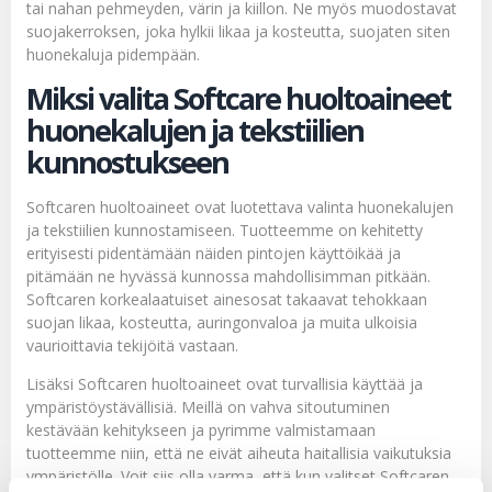
tai nahan pehmeyden, värin ja kiillon. Ne myös muodostavat
suojakerroksen, joka hylkii likaa ja kosteutta, suojaten siten
huonekaluja pidempään.
Miksi valita Softcare huoltoaineet
huonekalujen ja tekstiilien
kunnostukseen
Softcaren huoltoaineet ovat luotettava valinta huonekalujen
ja tekstiilien kunnostamiseen. Tuotteemme on kehitetty
erityisesti pidentämään näiden pintojen käyttöikää ja
pitämään ne hyvässä kunnossa mahdollisimman pitkään.
Softcaren korkealaatuiset ainesosat takaavat tehokkaan
suojan likaa, kosteutta, auringonvaloa ja muita ulkoisia
vaurioittavia tekijöitä vastaan.
Lisäksi Softcaren huoltoaineet ovat turvallisia käyttää ja
ympäristöystävällisiä. Meillä on vahva sitoutuminen
kestävään kehitykseen ja pyrimme valmistamaan
tuotteemme niin, että ne eivät aiheuta haitallisia vaikutuksia
ympäristölle. Voit siis olla varma, että kun valitset Softcaren