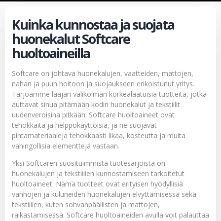
Kuinka kunnostaa ja suojata
huonekalut Softcare
huoltoaineilla
Softcare on johtava huonekalujen, vaatteiden, mattojen,
nahan ja puun hoitoon ja suojaukseen erikoistunut yritys.
Tarjoamme laajan valikoiman korkealaatuisia tuotteita, jotka
auttavat sinua pitämään kodin huonekalut ja tekstiilit
uudenveroisina pitkään. Softcare huoltoaineet ovat
tehokkaita ja helppokäyttöisiä, ja ne suojavat
pintamateriaaleja tehokkaasti likaa, kosteutta ja muita
vahingollisia elementtejä vastaan.
Yksi Softcaren suosituimmista tuotesarjoista on
huonekalujen ja tekstiilien kunnostamiseen tarkoitetut
huoltoaineet. Nämä tuotteet ovat erityisen hyödyllisiä
vanhojen ja kuluneiden huonekalujen elvyttämisessä sekä
tekstiilien, kuten sohvanpäällisten ja mattojen,
raikastamisessa. Softcare huoltoaineiden avulla voit palauttaa