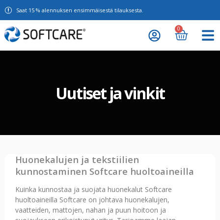
Saat 15 % alennuksen ensimmäisestä tilauksesta.
0
Uutiset ja vinkit
Huonekalujen ja tekstiilien
kunnostaminen Softcare huoltoaineilla
Kuinka kunnostaa ja suojata huonekalut Softcare
huoltoaineilla Softcare on johtava huonekalujen,
vaatteiden, mattojen, nahan ja puun hoitoon ja