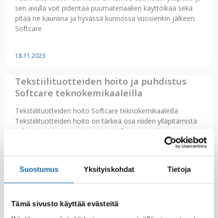
sen avulla voit pidentää puumateriaalien käyttöikää sekä
pitää ne kauniina ja hyvässä kunnossa vuosienkin jälkeen.
Softcare
18.11.2023
Tekstiilituotteiden hoito ja puhdistus
Softcare teknokemikaaleilla
Tekstiilituotteiden hoito Softcare teknokemikaaleilla
Tekstiilituotteiden hoito on tärkeä osa niiden ylläpitämistä
ja kestävyyden varmistamista. Softcare on johtava
huonekalujen, vaatteiden, mattojen ja
nahanhoitotuotteiden valmistaja, joka tarjoaa
Suostumus
Yksityiskohdat
Tietoja
18.11.2023
Miten Softcare teknokemikaalit
Tämä sivusto käyttää evästeitä
tehostavat huonekalujen puhdistusta?