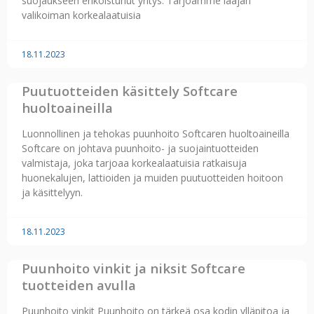
suojaukseen erikoistunut yritys. Tarjoamme laajan
valikoiman korkealaatuisia
18.11.2023
Puutuotteiden käsittely Softcare
huoltoaineilla
Luonnollinen ja tehokas puunhoito Softcaren huoltoaineilla
Softcare on johtava puunhoito- ja suojaintuotteiden
valmistaja, joka tarjoaa korkealaatuisia ratkaisuja
huonekalujen, lattioiden ja muiden puutuotteiden hoitoon
ja käsittelyyn.
18.11.2023
Puunhoito vinkit ja niksit Softcare
tuotteiden avulla
Puunhoito vinkit Puunhoito on tärkeä osa kodin ylläpitoa ja