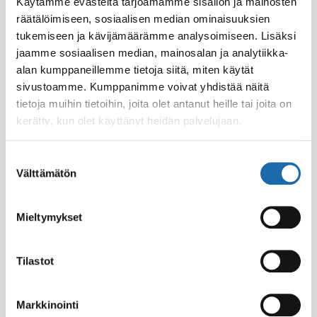
Käytämme evästeitä tarjoamamme sisällön ja mainosten
räätälöimiseen, sosiaalisen median ominaisuuksien
Miksi valita Softcare teknokemikaalit huonekalujen
tukemiseen ja kävijämäärämme analysoimiseen. Lisäksi
puhdistukseen? Softcare on tunnettu ja arvostettu
teknokemikaalien valmistaja, jonka tuotteet ovat
jaamme sosiaalisen median, mainosalan ja analytiikka-
saavuttaneet suosiota huonekalualalla. Huonekalujen
alan kumppaneillemme tietoja siitä, miten käytät
puhdistus vaatii tehokkaita ja turvallisia
sivustoamme. Kumppanimme voivat yhdistää näitä
tietoja muihin tietoihin, joita olet antanut heille tai joita on
kerätty, kun olet käyttänyt heidän palvelujaan.
18.11.2023
Suostumuksen
Välttämätön
valinta
Mieltymykset
Tilastot
Markkinointi