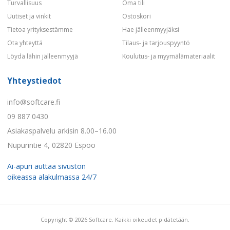
Turvallisuus
Oma tili
Uutiset ja vinkit
Ostoskori
Tietoa yrityksestämme
Hae jälleenmyyjäksi
Ota yhteyttä
Tilaus- ja tarjouspyyntö
Löydä lähin jälleenmyyjä
Koulutus- ja myymälämateriaalit
Yhteystiedot
info@softcare.fi
09 887 0430
Asiakaspalvelu arkisin 8.00–16.00
Nupurintie 4, 02820 Espoo
Ai-apuri auttaa sivuston
oikeassa alakulmassa 24/7
Copyright © 2026 Softcare. Kaikki oikeudet pidätetään.