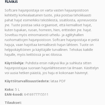
Kuvaus
Softcare hajunpoistaja on varta vasten hajuunpoistoon
kehitetty korkealaatuinen tuote, joka poistaa tehokkaasti
pahat hajut esimerkiksi tekstiileistä, sisätiloista, ajoneuvoista
jne. Tuote poistaa sekä orgaaniset, että kemialliset hajut,
kuten tupakan, ruoan, homeen, hien, eritteiden jne. hajut.
Soveltuu myös erinomaisesti urheilu- ja agilityhallien
ruohomattojen hajunpoistoon. Softcare hajunpoistaja ei peitä
hajuja, vaan hajottaa kemiallisesti hajun lähteen. Tuote on
helppokäyttöinen ja käyttäjälle turvallinen. Tehokas kaikille
hajuille, myös keittiössä ja wc-tiloissa.
Käyttöohje:
Puhdista ensin näkyvä lika ja suihkuta sitten
hajunpoistajaa suoraan hajunlähteeseen tai ilmaan. Käsittelyn
voi uusia hetken päästä, jos haju ei kokonaan hävinnyt.
Käyttöturvallisuustiedote:
lataa PDF
Koko:
5 L
EAN-koodi:
6416977715511
Tilaukset: