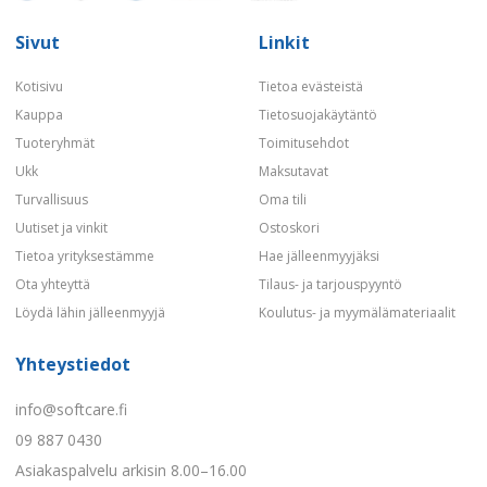
Sivut
Linkit
Kotisivu
Tietoa evästeistä
Kauppa
Tietosuojakäytäntö
Tuoteryhmät
Toimitusehdot
Ukk
Maksutavat
Turvallisuus
Oma tili
Uutiset ja vinkit
Ostoskori
Tietoa yrityksestämme
Hae jälleenmyyjäksi
Ota yhteyttä
Tilaus- ja tarjouspyyntö
Löydä lähin jälleenmyyjä
Koulutus- ja myymälämateriaalit
Yhteystiedot
info@softcare.fi
09 887 0430
Asiakaspalvelu arkisin 8.00–16.00