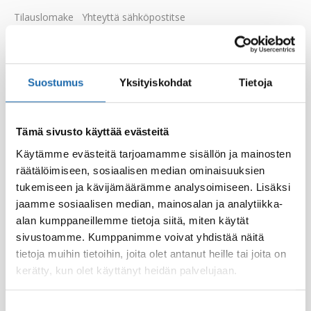
Tilauslomake
Yhteyttä sähköpostitse
Suostumus
Yksityiskohdat
Tietoja
Tämä sivusto käyttää evästeitä
Käytämme evästeitä tarjoamamme sisällön ja mainosten
räätälöimiseen, sosiaalisen median ominaisuuksien
tukemiseen ja kävijämäärämme analysoimiseen. Lisäksi
jaamme sosiaalisen median, mainosalan ja analytiikka-
Eläintiladesi 500 ml
Softcare Palju,
alan kumppaneillemme tietoja siitä, miten käytät
poreamme ja uima-
8.00
€
allasdesi 1000 ml
sivustoamme. Kumppanimme voivat yhdistää näitä
tietoja muihin tietoihin, joita olet antanut heille tai joita on
24.00
€
kerätty, kun olet käyttänyt heidän palvelujaan.
Lisää ostoskoriin
Lisää ostoskoriin
Suostumuksen