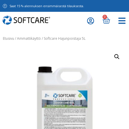
Saat 15 % alennuksen ensimmäisestä tilauksesta.
0
Etusivu
/
Ammattikäyttö
/ Softcare Hajunpoistaja 5L