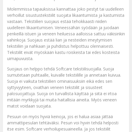
Molemmissa tapauksissa kannattaa joko pestyt tai uudelleen
verhoillut sisustustekstiilit suojata likaantumista ja kastumista
vastaan. Tekstiilien suojaus estää tehokkaasti niiden
uudelleen likaantumisen. Veneessähän syödään ja juodaan
penkeillä istuen ja veneen heiluessa aalloissa sattuu väkisinkin
vahinkoja. Suojaus estää lian ja nesteiden imeytymisen
tekstiiliin ja nahkaan ja puhdistus helpottuu olennaisesti.
Tekstiilit eivät myöskään kastu roiskeista tai edes kosteista
uimapuvuista.
Suojaus on helppo tehdä
Softcare tekstiilisuojalla
. Suoja
sumutetaan puhtaalle, kuivalle tekstiilille ja annetaan kuivua.
Suoja ei vaikuta tekstiilien ominaisuuksiin eikä edes sen
syttyvyyteen, ovathan veneen tekstiilit ja sisusteet
palosuojattuja. Suoja on turvallista käyttää ja siitä ei irtoa
mitään myrkkyjä tai muita haitallisia aineita. Myös veneen
matot voidaan suojata.
Pesuun on myös hyviä keinoja, jos ei halua asiaa jättää
ammattipesulan tehtäväksi. Pesun voi hyvin tehdä helposti
itse esim.
Softcare verhoilupesuaineella
. Ja jos tekstiilit