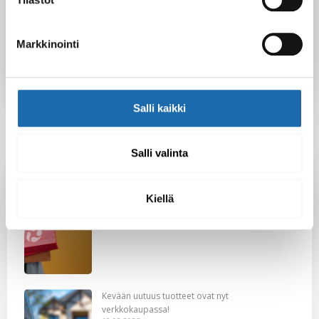
Reijo
Markkinointi
Salli kaikki
Salli valinta
Latest Post
Kiellä
Black Friday & cyber Monday 2025!
28.11.2025
Kevään uutuus tuotteet ovat nyt
verkkokaupassa!