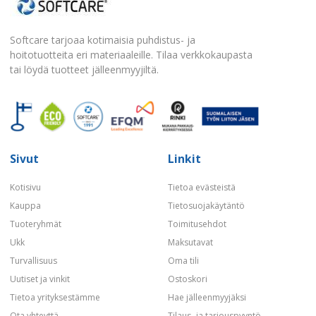
Softcare tarjoaa kotimaisia puhdistus- ja
hoitotuotteita eri materiaaleille. Tilaa verkkokaupasta
tai löydä tuotteet jälleenmyyjiltä.
Sivut
Linkit
Kotisivu
Tietoa evästeistä
Kauppa
Tietosuojakäytäntö
Tuoteryhmät
Toimitusehdot
Ukk
Maksutavat
Turvallisuus
Oma tili
Uutiset ja vinkit
Ostoskori
Tietoa yrityksestämme
Hae jälleenmyyjäksi
Ota yhteyttä
Tilaus- ja tarjouspyyntö