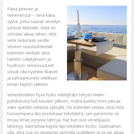
Päivä pitenee ja
Venemessut – siinä kaksi
syytä, jotka saavat veneilyn
ystävät liikkeelle. Vielä on
sentään aikaa siihen, että
vene lasketaan vesille.
Veneen sisustustekstiilit
kuitenkin viedään aina
talveksi säilytykseen ja
huoltoon. Venesisusteet
voivat olla hyvinkin likaiset
ja tahraantuneet edellisen
kesän käytön jälkeen.
Venetekstiilien hyvä hoito edellyttäisi tietysti niiden
puhdistusta heti kauden jälkeen, mutta kuinka moni jaksaa
edes ajatella sellaista syksyllä. On kuitenkin selvää, että mitä
tuoreempana lika poistetaan tekstiilistä, sen paremmin se
irtoaa ilman pysyviä tahroja. Nyt kun uusi veneilyjausi
lähestyy, kannattaa käydä läpi tekstiilien kunto. Saattaahan
olla, että osa on viisaampi verhoilla uudelleen ja se vie aikaa.