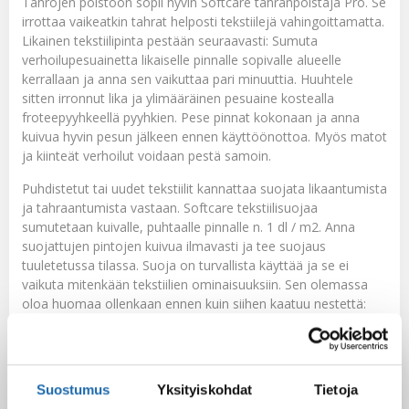
Tahrojen poistoon sopii hyvin
Softcare tahranpoistaja Pro
. Se
irrottaa vaikeatkin tahrat helposti tekstiilejä vahingoittamatta.
Likainen tekstiilipinta pestään seuraavasti: Sumuta
verhoilupesuainetta likaiselle pinnalle sopivalle alueelle
kerrallaan ja anna sen vaikuttaa pari minuuttia. Huuhtele
sitten irronnut lika ja ylimääräinen pesuaine kostealla
froteepyyhkeellä pyyhkien. Pese pinnat kokonaan ja anna
kuivua hyvin pesun jälkeen ennen käyttöönottoa. Myös matot
ja kiinteät verhoilut voidaan pestä samoin.
Puhdistetut tai uudet tekstiilit kannattaa suojata likaantumista
ja tahraantumista vastaan. Softcare tekstiilisuojaa
sumutetaan kuivalle, puhtaalle pinnalle n. 1 dl / m2. Anna
suojattujen pintojen kuivua ilmavasti ja tee suojaus
tuuletetussa tilassa. Suoja on turvallista käyttää ja se ei
vaikuta mitenkään tekstiilien ominaisuuksiin. Sen olemassa
oloa huomaa ollenkaan ennen kuin siihen kaatuu nestettä:
neste helmeilee pinnalta pois ja lika ei enää tartu pintaan.
Suojaus on helppo tehdä ja se todella toimii jopa 2-3 vuotta
kertakäsittelyllä.
Suostumus
Yksityiskohdat
Tietoja
Homehtuminen on myös usein ongelma veneessä. Varsinkin