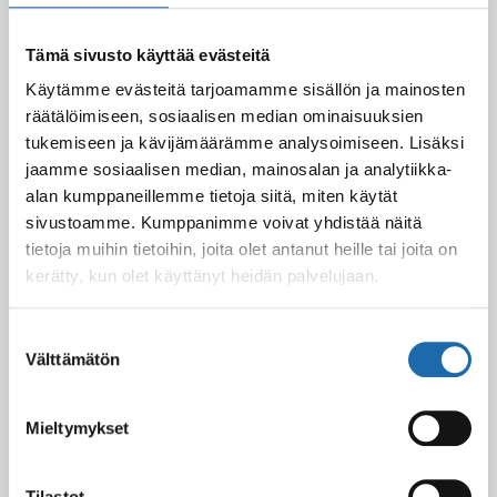
kiinteät verhoilut homehtuvat helposti kosteassa tilassa
säilytyksen aikana.
Softcare Home-, sammal- ja kattopesu
on
oiva apu tällaiseen tilanteeseen. Se sumutetaan pinnoille
Tämä sivusto käyttää evästeitä
tasaisesti. Tekstiilien suojaus voidaan tehdä sen päälle.
Käytämme evästeitä tarjoamamme sisällön ja mainosten
Softcare-sarjassa on
hajunpoistaja
veneen epämiellyttävien
räätälöimiseen, sosiaalisen median ominaisuuksien
tuoksujen poistoon on. Sitä sumutetaan hajun lähteeseen tai
tukemiseen ja kävijämäärämme analysoimiseen. Lisäksi
ilmaan, missä haju tuntuu. Se ei vain peitä tuoksua, vaan
jaamme sosiaalisen median, mainosalan ja analytiikka-
hajottaa sen alkuperäisen aiheuttajan ja poistaa sen
alan kumppaneillemme tietoja siitä, miten käytät
kokonaan. Tätä tuotetta kannattaa pitää aina mukana ja se
sivustoamme. Kumppanimme voivat yhdistää näitä
toimii tehokkaasti myös WC:ssä.
tietoja muihin tietoihin, joita olet antanut heille tai joita on
kerätty, kun olet käyttänyt heidän palvelujaan.
Suostumuksen
Välttämätön
valinta
Facebook
Pinterest
Mieltymykset
Twitter
LinkedIn
Tilastot