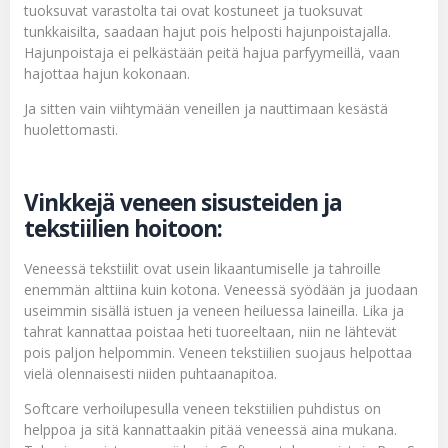
tuoksuvat varastolta tai ovat kostuneet ja tuoksuvat
tunkkaisilta, saadaan hajut pois helposti hajunpoistajalla.
Hajunpoistaja ei pelkästään peitä hajua parfyymeillä, vaan
hajottaa hajun kokonaan.
Ja sitten vain viihtymään veneillen ja nauttimaan kesästä
huolettomasti.
Vinkkejä veneen sisusteiden ja
tekstiilien hoitoon:
Veneessä tekstiilit ovat usein likaantumiselle ja tahroille
enemmän alttiina kuin kotona. Veneessä syödään ja juodaan
useimmin sisällä istuen ja veneen heiluessa laineilla. Lika ja
tahrat kannattaa poistaa heti tuoreeltaan, niin ne lähtevät
pois paljon helpommin. Veneen tekstiilien suojaus helpottaa
vielä olennaisesti niiden puhtaanapitoa.
Softcare verhoilupesulla veneen tekstiilien puhdistus on
helppoa ja sitä kannattaakin pitää veneessä aina mukana.