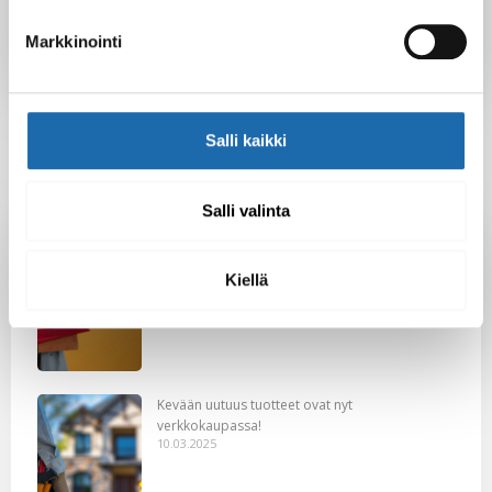
Gennady
Markkinointi
Salli kaikki
Salli valinta
Latest Post
Black Friday & cyber Monday 2025!
Kiellä
28.11.2025
Kevään uutuus tuotteet ovat nyt
verkkokaupassa!
10.03.2025