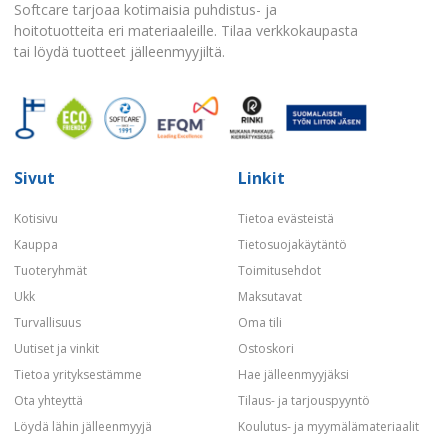
Softcare tarjoaa kotimaisia puhdistus- ja
hoitotuotteita eri materiaaleille. Tilaa verkkokaupasta
tai löydä tuotteet jälleenmyyjiltä.
Sivut
Linkit
Kotisivu
Tietoa evästeistä
Kauppa
Tietosuojakäytäntö
Tuoteryhmät
Toimitusehdot
Ukk
Maksutavat
Turvallisuus
Oma tili
Uutiset ja vinkit
Ostoskori
Tietoa yrityksestämme
Hae jälleenmyyjäksi
Ota yhteyttä
Tilaus- ja tarjouspyyntö
Löydä lähin jälleenmyyjä
Koulutus- ja myymälämateriaalit