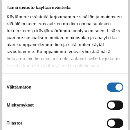
Tekstiilipintojen pesu
Tämä sivusto käyttää evästeitä
painehuuhtelulaitteella
Käytämme evästeitä tarjoamamme sisällön ja mainosten
räätälöimiseen, sosiaalisen median ominaisuuksien
Kaikki kodin tekstiilipintaiset huonekalut on helppo pitää
tukemiseen ja kävijämäärämme analysoimiseen. Lisäksi
puhtaana painehuuhtelulaitteella. Laitteita voi vuokrata
jaamme sosiaalisen median, mainosalan ja analytiikka-
edullisesti tai tietysti voi myös ostaa oman laitteen.
Painehuuhtelulaitteella peset huonekalujen lisäksi kätevästi
alan kumppaneillemme tietoja siitä, miten käytät
myös matot, patjat, kokolattiamatot, veneen penkit,
sivustoamme. Kumppanimme voivat yhdistää näitä
asuntovaunun verhoilut, lastenrattaat jne.
tietoja muihin tietoihin, joita olet antanut heille tai joita on
kerätty, kun olet käyttänyt heidän palvelujaan.
Lue lisää
Suostumuksen
Välttämätön
valinta
Facebook
Pinterest
Mieltymykset
Twitter
LinkedIn
Tilastot