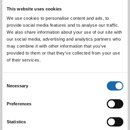
Tekstiilipintojen pesu
This website uses cookies
painehuuhtelulaitteella
We use cookies to personalise content and ads, to
provide social media features and to analyse our traffic.
Kaikki kodin tekstiilipintaiset huonekalut on helppo pitää
puhtaana painehuuhtelulaitteella. Laitteita voi vuokrata
We also share information about your use of our site with
edullisesti tai tietysti voi myös ostaa oman laitteen.
our social media, advertising and analytics partners who
Painehuuhtelulaitteella peset huonekalujen lisäksi kätevästi
may combine it with other information that you’ve
myös matot, patjat, kokolattiamatot, veneen penkit,
provided to them or that they’ve collected from your use
asuntovaunun verhoilut, lastenrattaat jne.
of their services.
Lue lisää
Consent
Necessary
Selection
Facebook
Pinterest
Preferences
Twitter
LinkedIn
Statistics