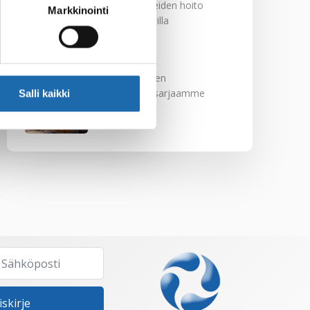
Nahkakalusteiden hoito
Markkinointi
Softcare aineilla
30.10.2024
Tutustu uuteen
kengänhoitosarjaamme
Salli kaikki
10.10.2024
iskirje