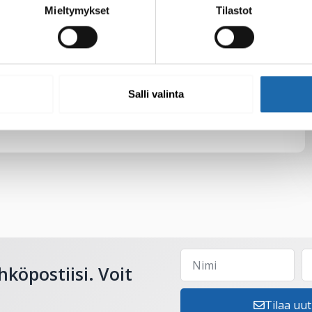
Mieltymykset
Tilastot
Salli valinta
hköpostiisi. Voit
Tilaa uut