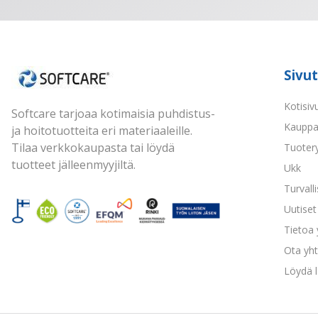
Sivut
Kotisiv
Softcare tarjoaa kotimaisia puhdistus-
Kaupp
ja hoitotuotteita eri materiaaleille.
Tilaa verkkokaupasta tai löydä
Tuoter
tuotteet jälleenmyyjiltä.
Ukk
Turvall
Uutiset 
Tietoa
Ota yht
Löydä l