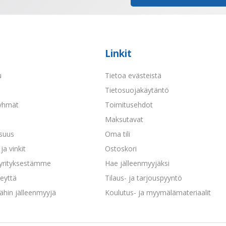
Linkit
u
Tietoa evästeistä
a
Tietosuojakäytäntö
yhmät
Toimitusehdot
Maksutavat
isuus
Oma tili
ja vinkit
Ostoskori
 yrityksestämme
Hae jälleenmyyjäksi
eyttä
Tilaus- ja tarjouspyyntö
ähin jälleenmyyjä
Koulutus- ja myymälämateriaalit