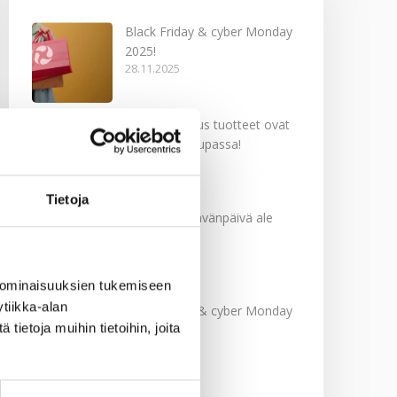
Black Friday & cyber Monday
2025!
28.11.2025
Kevään uutuus tuotteet ovat
nyt verkkokaupassa!
10.03.2025
Tietoja
Softcare Ystävänpäivä ale
10.02.2025
 ominaisuuksien tukemiseen
tiikka-alan
Black Friday & cyber Monday
ietoja muihin tietoihin, joita
2024!
29.11.2024