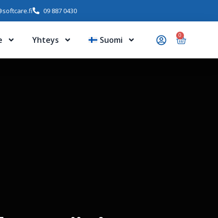
softcare.fi
09 887 0430
0
e
Yhteys
Suomi