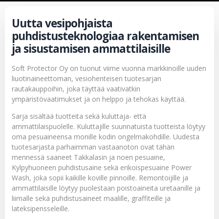
Uutta vesipohjaista
puhdistusteknologiaa rakentamisen
ja sisustamisen ammattilaisille
Soft Protector Oy on tuonut viime vuonna markkinoille uuden
liuotinaineettoman, vesiohenteisen tuotesarjan
rautakauppoihin, joka täyttää vaativatkin
ympäristövaatimukset ja on helppo ja tehokas käyttää.
Sarja sisältää tuotteita sekä kuluttaja- että
ammattilaispuolelle. Kuluttajille suunnatuista tuotteista löytyy
oma pesuaineensa monille kodin ongelmakohdille. Uudesta
tuotesarjasta parhaimman vastaanoton ovat tähän
mennessä saaneet Takkalasin ja noen pesuaine,
Kylpyhuoneen puhdistusaine sekä erikoispesuaine Power
Wash, joka sopii kaikille koville pinnoille. Remontoijille ja
ammattilaisille löytyy puolestaan poistoaineita uretaanille ja
liimalle sekä puhdistusaineet maalille, graffiteille ja
lateksipensseleille.