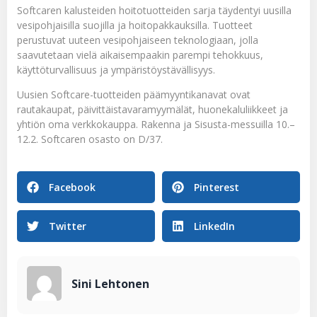
Softcaren kalusteiden hoitotuotteiden sarja täydentyi uusilla
vesipohjaisilla suojilla ja hoitopakkauksilla. Tuotteet
perustuvat uuteen vesipohjaiseen teknologiaan, jolla
saavutetaan vielä aikaisempaakin parempi tehokkuus,
käyttöturvallisuus ja ympäristöystävällisyys.
Uusien Softcare-tuotteiden päämyyntikanavat ovat
rautakaupat, päivittäistavaramyymälät, huonekaluliikkeet ja
yhtiön oma verkkokauppa. Rakenna ja Sisusta-messuilla 10.–
12.2. Softcaren osasto on D/37.
Facebook
Pinterest
Twitter
LinkedIn
Sini Lehtonen