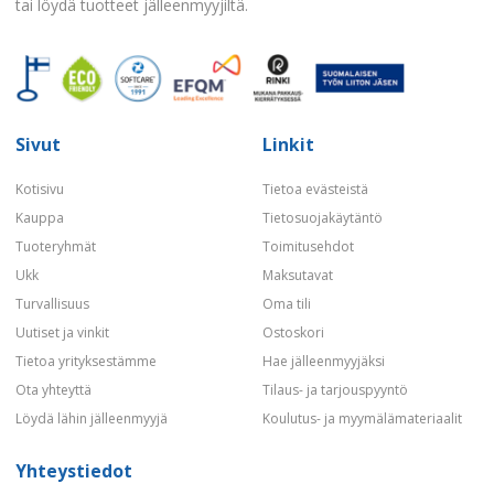
tai löydä tuotteet jälleenmyyjiltä.
Sivut
Linkit
Kotisivu
Tietoa evästeistä
Kauppa
Tietosuojakäytäntö
Tuoteryhmät
Toimitusehdot
Ukk
Maksutavat
Turvallisuus
Oma tili
Uutiset ja vinkit
Ostoskori
Tietoa yrityksestämme
Hae jälleenmyyjäksi
Ota yhteyttä
Tilaus- ja tarjouspyyntö
Löydä lähin jälleenmyyjä
Koulutus- ja myymälämateriaalit
Yhteystiedot