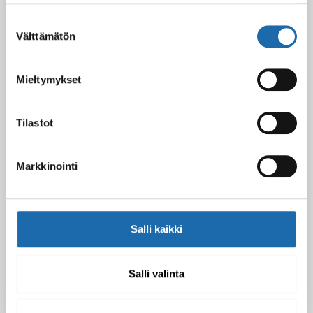
10.02.2025
Suostumuksen
Välttämätön
valinta
Black Friday & cyber Monday 2024!
Mieltymykset
29.11.2024
Tilastot
Nahkakalusteiden hoito Softcare aineilla
Markkinointi
30.10.2024
Salli kaikki
Tutustu uuteen kengänhoitosarjaamme
10.10.2024
Salli valinta