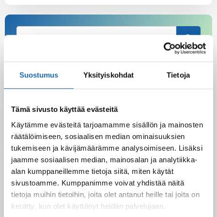
Suostumus
Yksityiskohdat
Tietoja
Latest Post
Black Friday & cyber Monday 2025!
28.11.2025
Tämä sivusto käyttää evästeitä
Käytämme evästeitä tarjoamamme sisällön ja mainosten
räätälöimiseen, sosiaalisen median ominaisuuksien
tukemiseen ja kävijämäärämme analysoimiseen. Lisäksi
Kevään uutuus tuotteet ovat nyt
jaamme sosiaalisen median, mainosalan ja analytiikka-
verkkokaupassa!
alan kumppaneillemme tietoja siitä, miten käytät
10.03.2025
sivustoamme. Kumppanimme voivat yhdistää näitä
tietoja muihin tietoihin, joita olet antanut heille tai joita on
kerätty, kun olet käyttänyt heidän palvelujaan.
Softcare Ystävänpäivä ale