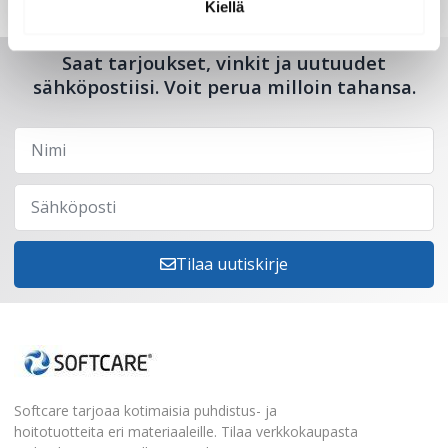
Kiellä
Saat tarjoukset, vinkit ja uutuudet
sähköpostiisi. Voit perua milloin tahansa.
Tilaa uutiskirje
Softcare tarjoaa kotimaisia puhdistus- ja
hoitotuotteita eri materiaaleille. Tilaa verkkokaupasta