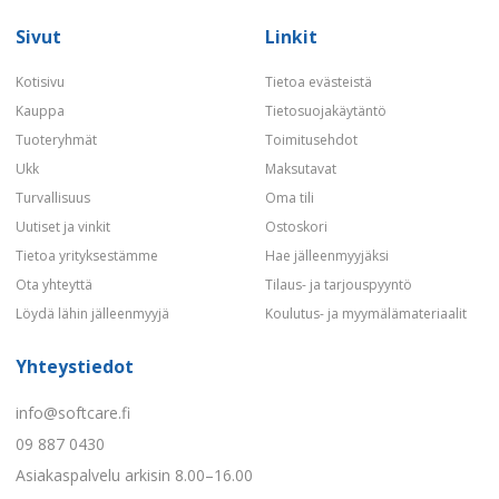
Sivut
Linkit
Kotisivu
Tietoa evästeistä
Kauppa
Tietosuojakäytäntö
Tuoteryhmät
Toimitusehdot
Ukk
Maksutavat
Turvallisuus
Oma tili
Uutiset ja vinkit
Ostoskori
Tietoa yrityksestämme
Hae jälleenmyyjäksi
Ota yhteyttä
Tilaus- ja tarjouspyyntö
Löydä lähin jälleenmyyjä
Koulutus- ja myymälämateriaalit
Yhteystiedot
info@softcare.fi
09 887 0430
Asiakaspalvelu arkisin 8.00–16.00