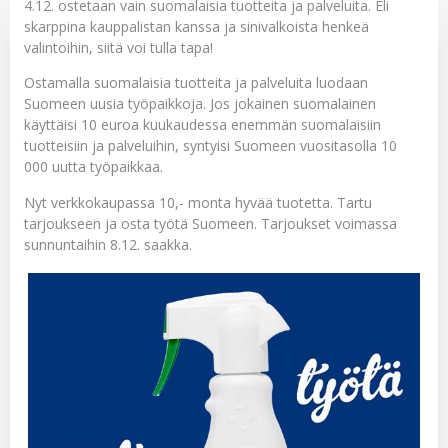
4.12. ostetaan vain suomalaisia tuotteita ja palveluita. Eli
skarppina kauppalistan kanssa ja sinivalkoista henkeä
valintoihin, siitä voi tulla tapa!
Ostamalla suomalaisia tuotteita ja palveluita luodaan
Suomeen uusia työpaikkoja. Jos jokainen suomalainen
käyttäisi 10 euroa kuukaudessa enemmän suomalaisiin
tuotteisiin ja palveluihin, syntyisi Suomeen vuositasolla 10
000 uutta työpaikkaa.
Nyt verkkokaupassa 10,- monta hyvää tuotetta. Tartu
tarjoukseen ja osta työtä Suomeen. Tarjoukset voimassa
sunnuntaihin 8.12. saakka.