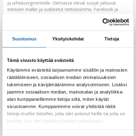
ja urheilusegmenteille. Olemassa olevat suojat jatkuvat
entiseen malliin ja uudistetut nettisivumme, Facebook ja
YouTube sekä Twitter tulevat voimakkaasti lisäämään
Softcare näkyvyyttä kuluttajien parissa ja lisäksi näymme
mainoksin niin sähköisessä mediassa kuin muuallakin.
Lue lisää
Suostumus
Yksityiskohdat
Tietoja
Tämä sivusto käyttää evästeitä
Facebook
Pinterest
Käytämme evästeitä tarjoamamme sisällön ja mainosten
räätälöimiseen, sosiaalisen median ominaisuuksien
Twitter
LinkedIn
tukemiseen ja kävijämäärämme analysoimiseen. Lisäksi
jaamme sosiaalisen median, mainosalan ja analytiikka-
alan kumppaneillemme tietoja siitä, miten käytät
Gennady
sivustoamme. Kumppanimme voivat yhdistää näitä
tietoja muihin tietoihin, joita olet antanut heille tai joita on
kerätty, kun olet käyttänyt heidän palvelujaan.