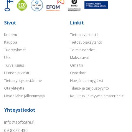
Sivut
Linkit
Kotisivu
Tietoa evästeistä
Kauppa
Tietosuojakäytäntö
Tuoteryhmät
Toimitusehdot
Ukk
Maksutavat
Turvallisuus
Oma tili
Uutiset ja vinkit
Ostoskori
Tietoa yrityksestämme
Hae jälleenmyyjäksi
Ota yhteyttä
Tilaus- ja tarjouspyyntö
Löydä lähin jälleenmyyjä
Koulutus- ja myymälämateriaalit
Yhteystiedot
info@softcare.fi
09 887 0430