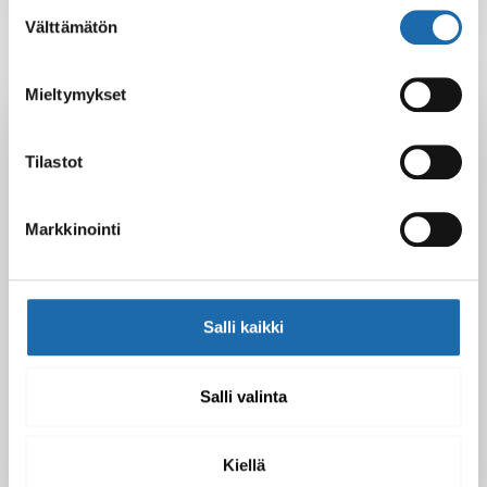
Suostumuksen
Välttämätön
valinta
Mieltymykset
Latest Post
Tilastot
Black Friday & cyber Monday 2025!
28.11.2025
Markkinointi
Kevään uutuus tuotteet ovat nyt
verkkokaupassa!
Salli kaikki
10.03.2025
Salli valinta
Softcare Ystävänpäivä ale
10.02.2025
Kiellä