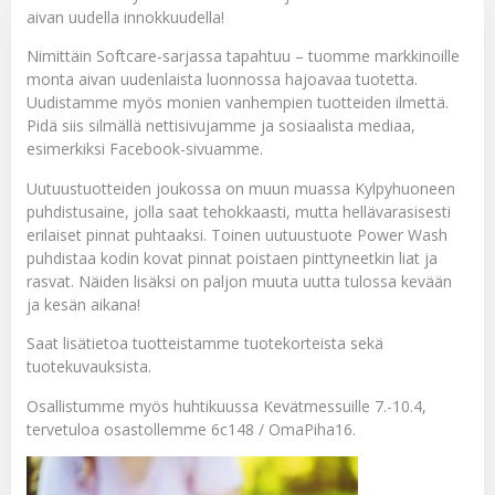
aivan uudella innokkuudella!
Nimittäin Softcare-sarjassa tapahtuu – tuomme markkinoille
monta aivan uudenlaista luonnossa hajoavaa tuotetta.
Uudistamme myös monien vanhempien tuotteiden ilmettä.
Pidä siis silmällä nettisivujamme ja sosiaalista mediaa,
esimerkiksi
Facebook
-sivuamme.
Uutuustuotteiden joukossa on muun muassa Kylpyhuoneen
puhdistusaine, jolla saat tehokkaasti, mutta hellävarasisesti
erilaiset pinnat puhtaaksi. Toinen uutuustuote Power Wash
puhdistaa kodin kovat pinnat poistaen pinttyneetkin liat ja
rasvat. Näiden lisäksi on paljon muuta uutta tulossa kevään
ja kesän aikana!
Saat lisätietoa tuotteistamme
tuotekorteista
sekä
tuotekuvauksista
.
Osallistumme myös huhtikuussa Kevätmessuille 7.-10.4,
tervetuloa osastollemme 6c148 / OmaPiha16.