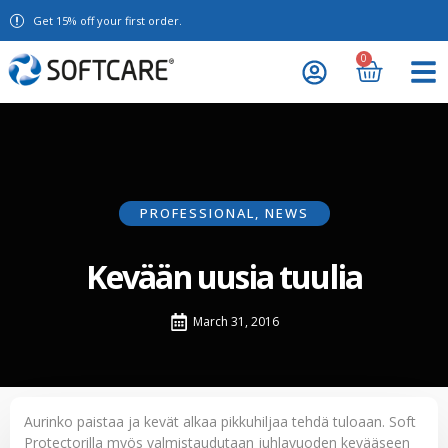
Get 15% off your first order.
0
PROFESSIONAL
,
NEWS
Kevään uusia tuulia
March 31, 2016
Aurinko paistaa ja kevät alkaa pikkuhiljaa tehdä tuloaan. Soft
Protectorilla myös valmistaudutaan juhlavuoden kevääseen