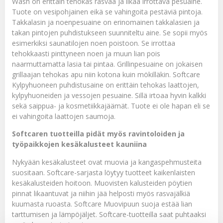
Wash
on erittäin tehokas rasvaa ja likaa irrottava pesuaine.
Tuote on vesipohjainen eikä se vahingoita pestäviä pintoja.
Takkalasin ja noenpesuaine
on erinomainen takkalasien ja
takan pintojen puhdistukseen suunniteltu aine. Se sopii myös
esimerkiksi saunatilojen noen poistoon. Se irrottaa
tehokkaasti pinttyneen noen ja muun lian pois
naarmuttamatta lasia tai pintaa.
Grillinpesuaine
on jokaisen
grillaajan tehokas apu niin kotona kuin mökilläkin.
Softcare
Kylpyhuoneen puhdistusaine
on erittäin tehokas laattojen,
kylpyhuoneiden ja vessojen pesuaine. Sillä irtoaa hyvin kalkki
sekä saippua- ja kosmetiikkajäämät. Tuote ei ole hapan eli se
ei vahingoita laattojen saumoja.
Softcaren tuotteilla pidät myös ravintoloiden ja
työpaikkojen kesäkalusteet kauniina
Nykyään kesäkalusteet ovat muovia ja kangaspehmusteita
suositaan. Softcare-sarjasta löytyy tuotteet kaikenlaisten
kesäkalusteiden hoitoon. Muovisten kalusteiden pöytien
pinnat likaantuvat ja niihin jää helposti myös rasvajälkiä
kuumasta ruoasta. Softcare Muovipuun suoja estää lian
tarttumisen ja lämpöjäljet. Softcare-tuotteilla saat puhtaaksi