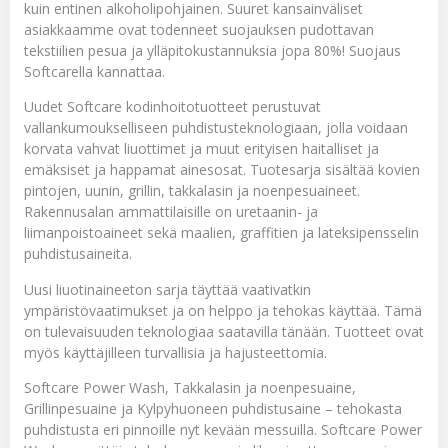
kuin entinen alkoholipohjainen. Suuret kansainväliset
asiakkaamme ovat todenneet suojauksen pudottavan
tekstiilien pesua ja ylläpitokustannuksia jopa 80%! Suojaus
Softcarella kannattaa.
Uudet Softcare kodinhoitotuotteet perustuvat
vallankumoukselliseen puhdistusteknologiaan, jolla voidaan
korvata vahvat liuottimet ja muut erityisen haitalliset ja
emäksiset ja happamat ainesosat. Tuotesarja sisältää kovien
pintojen, uunin, grillin, takkalasin ja noenpesuaineet.
Rakennusalan ammattilaisille on uretaanin- ja
liimanpoistoaineet sekä maalien, graffitien ja lateksipensselin
puhdistusaineita.
Uusi liuotinaineeton sarja täyttää vaativatkin
ympäristövaatimukset ja on helppo ja tehokas käyttää. Tämä
on tulevaisuuden teknologiaa saatavilla tänään. Tuotteet ovat
myös käyttäjilleen turvallisia ja hajusteettomia.
Softcare Power Wash, Takkalasin ja noenpesuaine,
Grillinpesuaine ja Kylpyhuoneen puhdistusaine – tehokasta
puhdistusta eri pinnoille nyt kevään messuilla.
Softcare Power