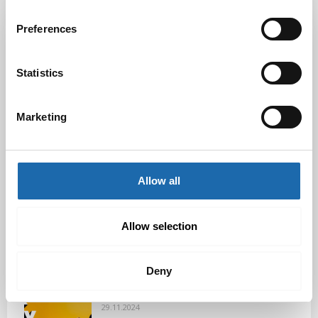
Latest Post
Preferences
Black Friday & cyber Monday 2025!
28.11.2025
Statistics
Marketing
Kevään uutuus tuotteet ovat nyt
verkkokaupassa!
10.03.2025
Allow all
Softcare Ystävänpäivä ale
10.02.2025
Allow selection
Deny
Black Friday & cyber Monday 2024!
29.11.2024