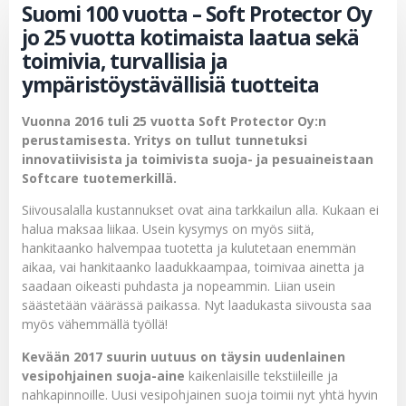
Suomi 100 vuotta – Soft Protector Oy
jo 25 vuotta kotimaista laatua sekä
toimivia, turvallisia ja
ympäristöystävällisiä tuotteita
Vuonna 2016 tuli 25 vuotta Soft Protector Oy:n
perustamisesta. Yritys on tullut tunnetuksi
innovatiivisista ja toimivista suoja- ja pesuaineistaan
Softcare tuotemerkillä.
Siivousalalla kustannukset ovat aina tarkkailun alla. Kukaan ei
halua maksaa liikaa. Usein kysymys on myös siitä,
hankitaanko halvempaa tuotetta ja kulutetaan enemmän
aikaa, vai hankitaanko laadukkaampaa, toimivaa ainetta ja
saadaan oikeasti puhdasta ja nopeammin. Liian usein
säästetään väärässä paikassa. Nyt laadukasta siivousta saa
myös vähemmällä työllä!
Kevään 2017 suurin uutuus on täysin uudenlainen
vesipohjainen suoja-aine
kaikenlaisille tekstiileille ja
nahkapinnoille. Uusi vesipohjainen suoja toimii nyt yhtä hyvin