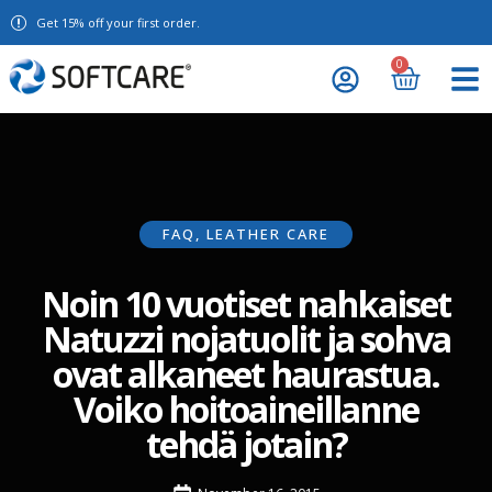
Get 15% off your first order.
0
FAQ
,
LEATHER CARE
Noin 10 vuotiset nahkaiset
Natuzzi nojatuolit ja sohva
ovat alkaneet haurastua.
Voiko hoitoaineillanne
tehdä jotain?