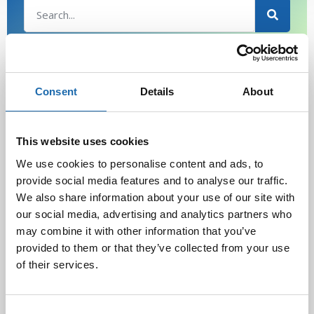
Latest Post
Consent
Details
About
Black Friday & cyber Monday 2025!
28.11.2025
This website uses cookies
We use cookies to personalise content and ads, to
provide social media features and to analyse our traffic.
Kevään uutuus tuotteet ovat nyt
We also share information about your use of our site with
verkkokaupassa!
10.03.2025
our social media, advertising and analytics partners who
may combine it with other information that you’ve
provided to them or that they’ve collected from your use
of their services.
Softcare Ystävänpäivä ale
10.02.2025
Consent