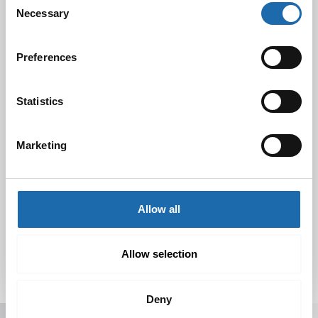
Necessary
Selection
Black Friday & cyber Monday 2024!
29.11.2024
Preferences
Statistics
Nahkakalusteiden hoito Softcare aineilla
30.10.2024
Marketing
Tutustu uuteen kengänhoitosarjaamme
Allow all
10.10.2024
Allow selection
Deny