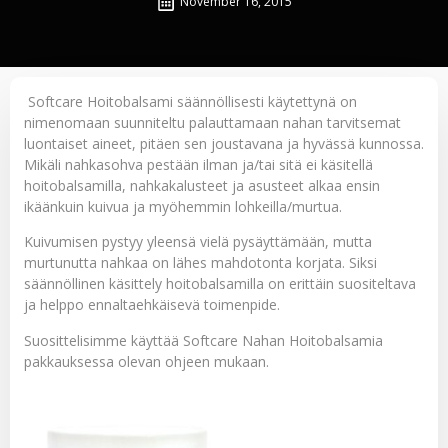
November 16, 2015
Softcare Hoitobalsami
säännöllisesti käytettynä on
nimenomaan suunniteltu palauttamaan nahan tarvitsemat
luontaiset aineet, pitäen sen joustavana ja hyvässä kunnossa.
Mikäli nahkasohva pestään ilman ja/tai sitä ei käsitellä
hoitobalsamilla, nahkakalusteet ja asusteet alkaa ensin
ikäänkuin kuivua ja myöhemmin lohkeilla/murtua.
Kuivumisen pystyy yleensä vielä pysäyttämään, mutta
murtunutta nahkaa on lähes mahdotonta korjata. Siksi
säännöllinen käsittely hoitobalsamilla on erittäin suositeltava
ja helppo ennaltaehkäisevä toimenpide.
Suosittelisimme käyttää Softcare Nahan Hoitobalsamia
pakkauksessa olevan ohjeen mukaan.