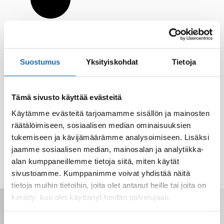
Suostumus
Yksityiskohdat
Tietoja
Tämä sivusto käyttää evästeitä
Käytämme evästeitä tarjoamamme sisällön ja mainosten
räätälöimiseen, sosiaalisen median ominaisuuksien
tukemiseen ja kävijämäärämme analysoimiseen. Lisäksi
jaamme sosiaalisen median, mainosalan ja analytiikka-
alan kumppaneillemme tietoja siitä, miten käytät
sivustoamme. Kumppanimme voivat yhdistää näitä
tietoja muihin tietoihin, joita olet antanut heille tai joita on
kerätty, kun olet käyttänyt heidän palvelujaan.
Saat tarjoukset, vinkit ja uutuudet
sähköpostiisi. Voit perua milloin tahansa.