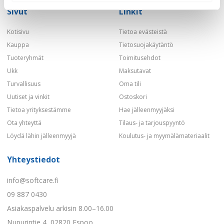
Sivut
Linkit
Kotisivu
Tietoa evästeistä
Kauppa
Tietosuojakäytäntö
Tuoteryhmät
Toimitusehdot
Ukk
Maksutavat
Turvallisuus
Oma tili
Uutiset ja vinkit
Ostoskori
Tietoa yrityksestämme
Hae jälleenmyyjäksi
Ota yhteyttä
Tilaus- ja tarjouspyyntö
Löydä lähin jälleenmyyjä
Koulutus- ja myymälämateriaalit
Yhteystiedot
info@softcare.fi
09 887 0430
Asiakaspalvelu arkisin 8.00–16.00
Nupurintie 4, 02820 Espoo