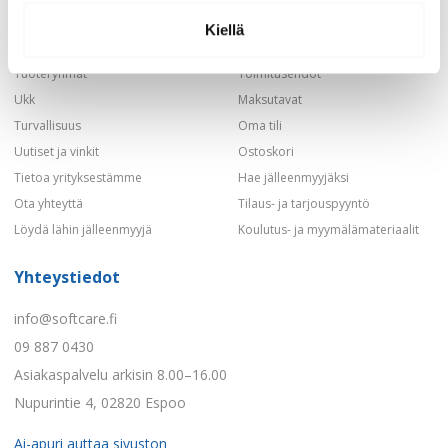
Kotisivu
Tietoa evästeistä
Kiellä
Kauppa
Tietosuojakäytäntö
Tuoteryhmät
Toimitusehdot
Ukk
Maksutavat
Turvallisuus
Oma tili
Uutiset ja vinkit
Ostoskori
Tietoa yrityksestämme
Hae jälleenmyyjäksi
Ota yhteyttä
Tilaus- ja tarjouspyyntö
Löydä lähin jälleenmyyjä
Koulutus- ja myymälämateriaalit
Yhteystiedot
info@softcare.fi
09 887 0430
Asiakaspalvelu arkisin 8.00–16.00
Nupurintie 4, 02820 Espoo
Ai-apuri auttaa sivuston