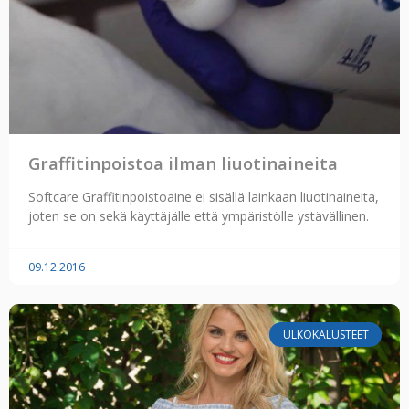
Graffitinpoistoa ilman liuotinaineita
Softcare Graffitinpoistoaine ei sisällä lainkaan liuotinaineita,
joten se on sekä käyttäjälle että ympäristölle ystävällinen.
09.12.2016
ULKOKALUSTEET