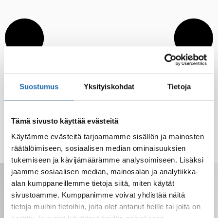
Suostumus
Yksityiskohdat
Tietoja
Tämä sivusto käyttää evästeitä
Käytämme evästeitä tarjoamamme sisällön ja mainosten
räätälöimiseen, sosiaalisen median ominaisuuksien
tukemiseen ja kävijämäärämme analysoimiseen. Lisäksi
jaamme sosiaalisen median, mainosalan ja analytiikka-
Saat tarjoukset, vinkit ja uutuudet
alan kumppaneillemme tietoja siitä, miten käytät
sähköpostiisi. Voit perua milloin tahansa.
sivustoamme. Kumppanimme voivat yhdistää näitä
tietoja muihin tietoihin, joita olet antanut heille tai joita on