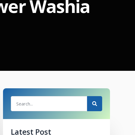
ower Washia
Latest Post