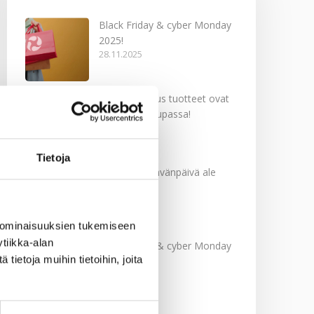
Black Friday & cyber Monday
2025!
28.11.2025
Kevään uutuus tuotteet ovat
nyt verkkokaupassa!
10.03.2025
Tietoja
Softcare Ystävänpäivä ale
10.02.2025
 ominaisuuksien tukemiseen
tiikka-alan
Black Friday & cyber Monday
ietoja muihin tietoihin, joita
2024!
29.11.2024