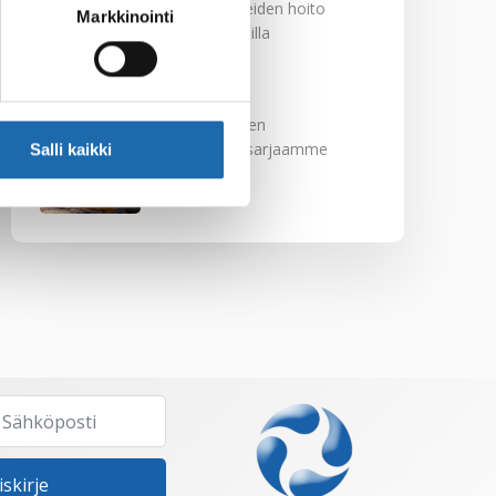
Nahkakalusteiden hoito
Markkinointi
Softcare aineilla
30.10.2024
Tutustu uuteen
kengänhoitosarjaamme
Salli kaikki
10.10.2024
iskirje