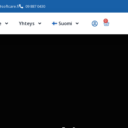
softcare.fi
09 887 0430
0
e
Yhteys
Suomi