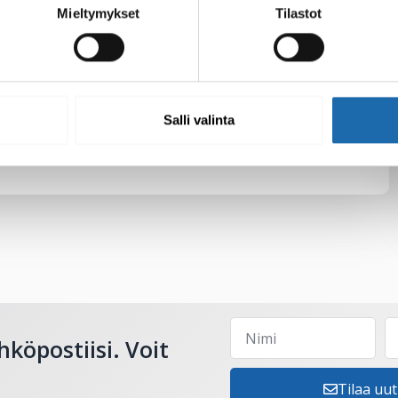
Mieltymykset
Tilastot
Salli valinta
hköpostiisi. Voit
Tilaa uut