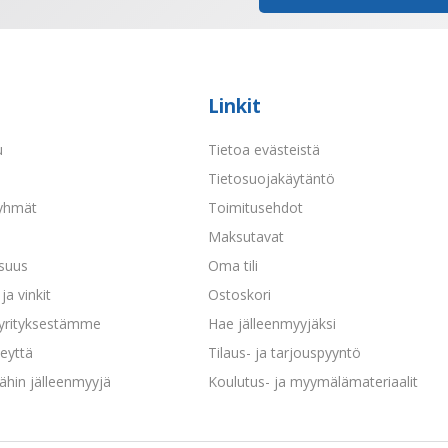
Linkit
u
Tietoa evästeistä
a
Tietosuojakäytäntö
yhmät
Toimitusehdot
Maksutavat
isuus
Oma tili
ja vinkit
Ostoskori
 yrityksestämme
Hae jälleenmyyjäksi
eyttä
Tilaus- ja tarjouspyyntö
ähin jälleenmyyjä
Koulutus- ja myymälämateriaalit