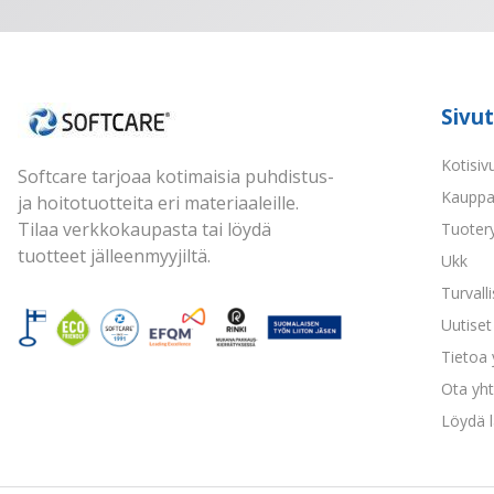
Sivut
Kotisiv
Softcare tarjoaa kotimaisia puhdistus-
Kaupp
ja hoitotuotteita eri materiaaleille.
Tilaa verkkokaupasta tai löydä
Tuoter
tuotteet jälleenmyyjiltä.
Ukk
Turvall
Uutiset 
Tietoa
Ota yht
Löydä l