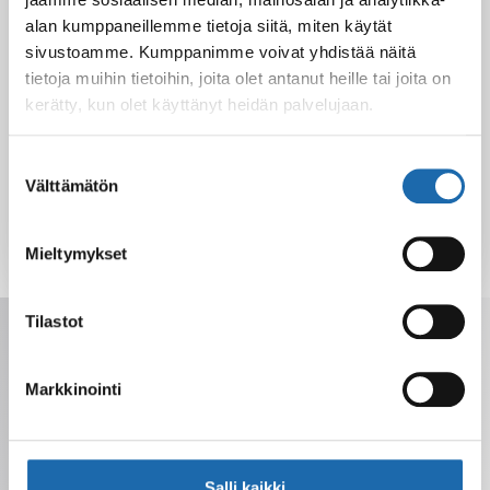
Nahkakalusteiden hoito Softcare aineilla
alan kumppaneillemme tietoja siitä, miten käytät
30.10.2024
sivustoamme. Kumppanimme voivat yhdistää näitä
tietoja muihin tietoihin, joita olet antanut heille tai joita on
kerätty, kun olet käyttänyt heidän palvelujaan.
Tutustu uuteen kengänhoitosarjaamme
10.10.2024
Suostumuksen
Välttämätön
valinta
Mieltymykset
Tilastot
Saat tarjoukset, vinkit ja uutuudet
sähköpostiisi. Voit perua milloin tahansa.
Markkinointi
Salli kaikki