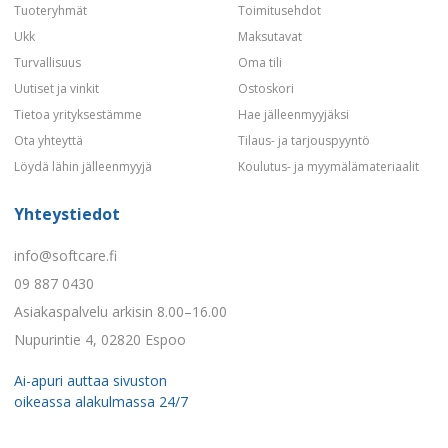
Tuoteryhmät
Toimitusehdot
Ukk
Maksutavat
Turvallisuus
Oma tili
Uutiset ja vinkit
Ostoskori
Tietoa yrityksestämme
Hae jälleenmyyjäksi
Ota yhteyttä
Tilaus- ja tarjouspyyntö
Löydä lähin jälleenmyyjä
Koulutus- ja myymälämateriaalit
Yhteystiedot
info@softcare.fi
09 887 0430
Asiakaspalvelu arkisin 8.00–16.00
Nupurintie 4, 02820 Espoo
Ai-apuri auttaa sivuston
oikeassa alakulmassa 24/7