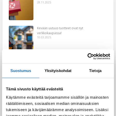
28.11.2025
Kevään uutuus tuotteet ovat nyt
verkkokaupassa!
10.03.2025
Softcare Ystävänpäivä ale
10.02.2025
Suostumus
Yksityiskohdat
Tietoja
Black Friday & cyber Monday 2024!
Tämä sivusto käyttää evästeitä
29.11.2024
Käytämme evästeitä tarjoamamme sisällön ja mainosten
räätälöimiseen, sosiaalisen median ominaisuuksien
tukemiseen ja kävijämäärämme analysoimiseen. Lisäksi
jaamme sosiaalisen median, mainosalan ja analytiikka-