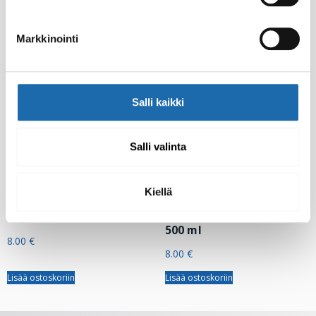
Lisää ostoskoriin
Lisää ostoskoriin
Markkinointi
Salli kaikki
Salli valinta
Kiellä
Softcare
Softcare Teflex Plus D
Homeenestoaine 500 ml
Pintadesinfiointiaine
500 ml
8.00
€
8.00
€
Lisää ostoskoriin
Lisää ostoskoriin