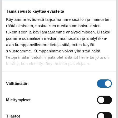
or surface. Softcare protection lasts a couple of wash cycles.
Easy to use and safe. Does not contain PFOS or PFOA
Tämä sivusto käyttää evästeitä
compounds. Container of 300 ml is made of recyclable plastic
that can be burnt or recycled as mixed waste.
Käytämme evästeitä tarjoamamme sisällön ja mainosten
räätälöimiseen, sosiaalisen median ominaisuuksien
tukemiseen ja kävijämäärämme analysoimiseen. Lisäksi
jaamme sosiaalisen median, mainosalan ja analytiikka-
alan kumppaneillemme tietoja siitä, miten käytät
sivustoamme. Kumppanimme voivat yhdistää näitä
tietoja muihin tietoihin, joita olet antanut heille tai joita on
kerätty, kun olet käyttänyt heidän palvelujaan.
Suostumuksen
Välttämätön
valinta
Eläintiladesi 500 ml
Softcare Palju,
poreamme ja uima-
Mieltymykset
8.00
€
allasdesi 1000 ml
24.00
€
Tilastot