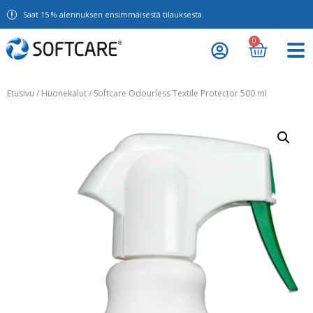
Saat 15 % alennuksen ensimmäisestä tilauksesta.
0
Etusivu
/
Huonekalut
/ Softcare Odourless Textile Protector 500 ml