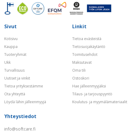
Sivut
Linkit
Kotisivu
Tietoa evästeistä
Kauppa
Tietosuojakäytäntö
Tuoteryhmät
Toimitusehdot
Ukk
Maksutavat
Turvallisuus
Oma tili
Uutiset ja vinkit
Ostoskori
Tietoa yrityksestämme
Hae jälleenmyyjäksi
Ota yhteyttä
Tilaus- ja tarjouspyyntö
Löydä lähin jälleenmyyjä
Koulutus- ja myymälämateriaalit
Yhteystiedot
info@softcare.fi