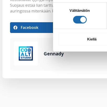
Suojaus estää lian tarttumisen ja myös imurointi on h
Suostumuksen
Välttämätön
auringossa mitenkään. Pienen sateen jälkeen suojatut
valinta
Facebook
Pinterest
Kiellä
Gennady