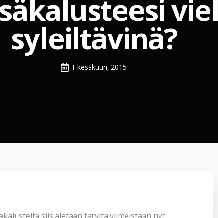
äkalusteesi viel
syleiltävinä?
1 kesäkuun, 2015
alusteita siis aletaan tarvita viimeistään nyt.