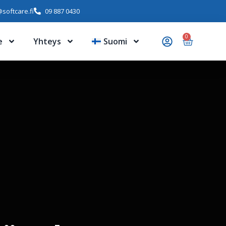
softcare.fi
09 887 0430
0
e
Yhteys
Suomi