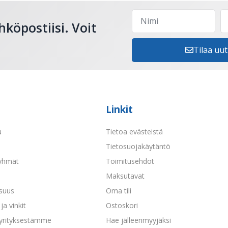
hköpostiisi. Voit
Tilaa uut
Linkit
u
Tietoa evästeistä
a
Tietosuojakäytäntö
yhmät
Toimitusehdot
Maksutavat
isuus
Oma tili
ja vinkit
Ostoskori
 yrityksestämme
Hae jälleenmyyjäksi