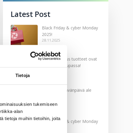
Latest Post
Black Friday & cyber Monday
2025!
28.11.2025
Kevään uutuus tuotteet ovat
nyt verkkokaupassa!
10.03.2025
Tietoja
Softcare Ystävänpäivä ale
10.02.2025
 ominaisuuksien tukemiseen
tiikka-alan
ietoja muihin tietoihin, joita
Black Friday & cyber Monday
2024!