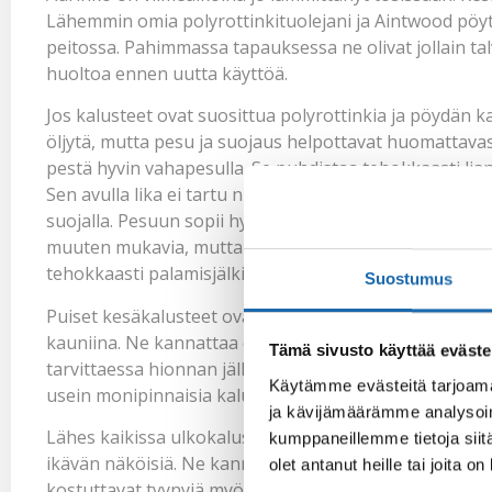
Lähemmin omia polyrottinkituolejani ja Aintwood pöy
peitossa. Pahimmassa tapauksessa ne olivat jollain talv
huoltoa ennen uutta käyttöä.
Jos kalusteet ovat suosittua polyrottinkia ja pöydän k
öljytä, mutta pesu ja suojaus helpottavat huomattava
pestä hyvin
vahapesulla
. Se puhdistaa tehokkaasti li
Sen avulla lika ei tartu niin helposti. Aintwood pöyd
suojalla
. Pesuun sopii hyvin
muovin pesuaine
. Se puh
muuten mukavia, mutta niihin palaa todella helposti 
tehokkaasti palamisjälkien synnyn.
Suostumus
Puiset kesäkalusteet ovat mukavia ja lämpimiä. Ne k
kauniina. Ne kannattaa öljytä pari kertaa kesässä.
Ölj
Tämä sivusto käyttää eväste
tarvittaessa hionnan jälkeen kuivalle pinnalle. Suihk
Käytämme evästeitä tarjoama
usein monipinnaisia kalusteita. Jos pinnalle on tullut
ja kävijämäärämme analysoim
Lähes kaikissa ulkokalusteissa on nykyään tekstiilityyn
kumppaneillemme tietoja siitä
ikävän näköisiä. Ne kannattaa viedä sisälle suojaan tal
olet antanut heille tai joita o
kostuttavat tyynyjä myös terasseilla. Kaikki ulkokalust