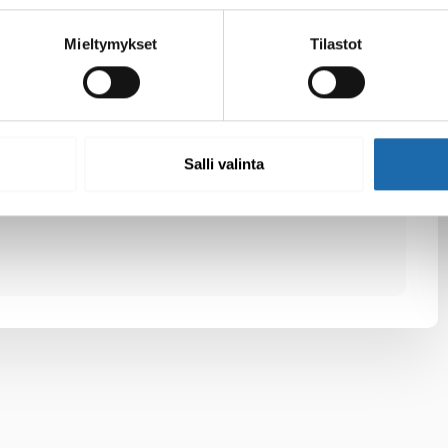
elpompaa. Suojattu tekstiili ei muutu myöskään
Mieltymykset
Tilastot
 tekstiilit kuivuvat paljon nopeammin käyttöön.
Twitter
LinkedIn
Salli valinta