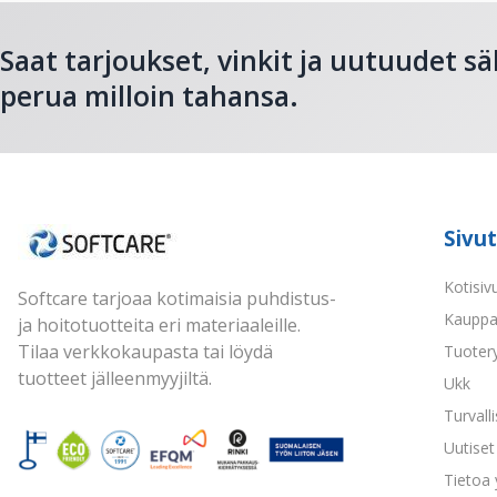
Saat tarjoukset, vinkit ja uutuudet sä
perua milloin tahansa.
Sivut
Kotisiv
Softcare tarjoaa kotimaisia puhdistus-
Kaupp
ja hoitotuotteita eri materiaaleille.
Tilaa verkkokaupasta tai löydä
Tuoter
tuotteet jälleenmyyjiltä.
Ukk
Turvall
Uutiset 
Tietoa