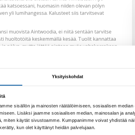
tää katsoessani, huomasin niiden olevan pölyn
en yli lumihangessa. Kalusteet siis tarvitsevat
ansi muovista Aintwoodia, ei niitä sentään tarvitse
sti huoltotöitä keskemmällä kesää. Tuolit kannattaa
an ja pölyn, mutta jättää pintaan myös vahakerroksen.
än pesemisen jälkeen se kannattaa suojata
Muovipuun
distaa tehokkaasti lian, Aintwood kannethan ovat
jälkiä kuumasta makkarasta ja ruuasta. Suojaus estää
Yksityiskohdat
uitenkin vaativat enemmän huoltoa pysyäkseen
yäminen
täytyy kuitenkin tehdä pesun tai jopa
itä
uttamalla öljyäminen on paljon helpompaa kuin sivellen
mme sisällön ja mainosten räätälöimiseen, sosiaalisen median
 homejälkiä, kannattaa ne pestä pois
homepesulla
.
iseen. Lisäksi jaamme sosiaalisen median, mainosalan ja analy
yt. Varsinkin tekstiilit huonosti hoidettuina ovat pian
, miten käytät sivustoamme. Kumppanimme voivat yhdistää näitä t
ven ajaksi ja myös sateella. Pitkät sadejaksot
n kerätty, kun olet käyttänyt heidän palvelujaan.
eiden tekstiilit kannattaa aina suojata
tekstiilisuojalla
.