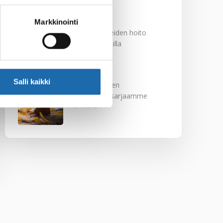
29.11.2024
Markkinointi
Nahkakalusteiden hoito
Softcare aineilla
30.10.2024
Salli kaikki
Tutustu uuteen
kengänhoitosarjaamme
10.10.2024