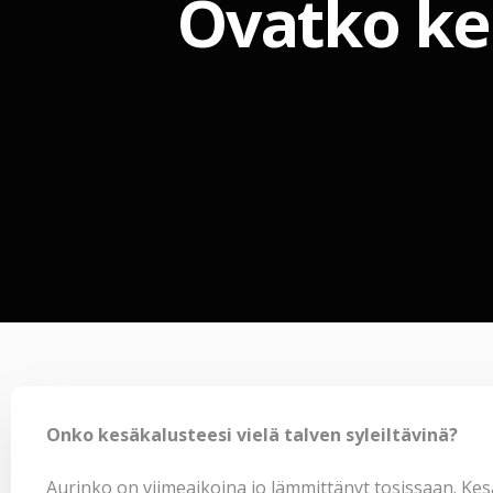
Ovatko kes
Onko kesäkalusteesi vielä talven syleiltävinä?
Aurinko on viimeaikoina jo lämmittänyt tosissaan. Kesäk