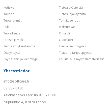
Kotisivu
Tietoa evästeistä
Kauppa
Tietosuojakäytäntö
Tuoteryhmät
Toimitusehdot
Ukk
Maksutavat
Turvallisuus
Oma tili
Uutiset ja vinkit
Ostoskori
Tietoa yrityksestämme
Hae jälleenmyyjäksi
Ota yhteyttä
Tilaus- ja tarjouspyyntö
Löydä lähin jälleenmyyjä
Koulutus- ja myymälämateriaalit
Yhteystiedot
info@softcare.fi
09 887 0430
Asiakaspalvelu arkisin 8.00–16.00
Nupurintie 4, 02820 Espoo