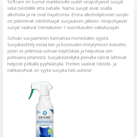
Softcare on tuonut markkinoille uudet vesipohjaiset suojat
sekä tekstiilille että nahalle. Nämä suojat eivät sisällä
alkoholia ja ne ovat hajuttomia. Erona alkoholipitoisiin suojiin
on pidemmät odotteluajat suojauksen jälkeen. Vesipohjaiset
suojat vaativat toimiakseen 1 vuorokauden vaikutusajan.
Sohvan suojaaminen kannattaa monestakin syystä.
Suojakäsittely estää lian ja kosteuden imeytymisen kuituihin,
joten se pidentää sohvan käyttöikää ja helpottaa sen
puhtaana pitämistä. Suojakäsitellyltä pinnalta tahrat lähtevät
helposti pelkällä pyyhkäisyllä. Etenkin vaaleat tekstiili- ja
nahkasohvat on syytä suojata heti uutena!