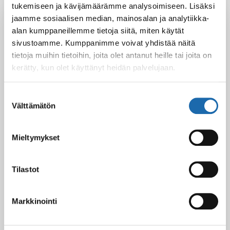
tukemiseen ja kävijämäärämme analysoimiseen. Lisäksi
Latest Post
jaamme sosiaalisen median, mainosalan ja analytiikka-
alan kumppaneillemme tietoja siitä, miten käytät
Black Friday & cyber Monday 2025!
28.11.2025
sivustoamme. Kumppanimme voivat yhdistää näitä
tietoja muihin tietoihin, joita olet antanut heille tai joita on
kerätty, kun olet käyttänyt heidän palvelujaan.
Kevään uutuus tuotteet ovat nyt
Suostumuksen
verkkokaupassa!
Välttämätön
valinta
10.03.2025
Mieltymykset
Softcare Ystävänpäivä ale
10.02.2025
Tilastot
Markkinointi
Black Friday & cyber Monday 2024!
29.11.2024