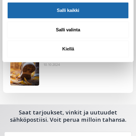
Salli kaikki
Nahkakalusteiden hoito Softcare aineilla
Salli valinta
30.10.2024
Kiellä
Tutustu uuteen kengänhoitosarjaamme
10.10.2024
Saat tarjoukset, vinkit ja uutuudet
sähköpostiisi. Voit perua milloin tahansa.