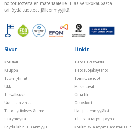
hoitotuotteita eri materiaaleille. Tilaa verkkokaupasta
tai löydä tuotteet jälleenmyyjiltä.
Sivut
Linkit
Kotisivu
Tietoa evästeistä
Kauppa
Tietosuojakäytäntö
Tuoteryhmät
Toimitusehdot
Ukk
Maksutavat
Turvallisuus
Oma tili
Uutiset ja vinkit
Ostoskori
Tietoa yrityksestämme
Hae jälleenmyyjäksi
Ota yhteyttä
Tilaus- ja tarjouspyyntö
Löydä lähin jälleenmyyjä
Koulutus- ja myymälämateriaalit