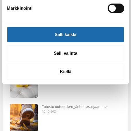
Softcare Ystävänpäivä ale
Markkinointi
10.02.2025
Salli kaikki
Black Friday & cyber Monday 2024!
29.11.2024
Salli valinta
Kiellä
Nahkakalusteiden hoito Softcare aineilla
30.10.2024
Tutustu uuteen kengänhoitosarjaamme
10.10.2024