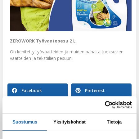
ZEROWORK Työvaatepesu 2 L
On kehitetty työvaatteiden ja muiden pahalta tuoksuvien
vaatteiden ja tekstiilien pesuun.
Facebook
Pinterest
Twitter
LinkedIn
Suostumus
Yksityiskohdat
Tietoja
Gennady