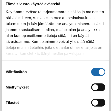
Tämä sivusto käyttää evästeitä
Käytämme evästeitä tarjoamamme sisällön ja mainosten
räätälöimiseen, sosiaalisen median ominaisuuksien
tukemiseen ja kävijämäärämme analysoimiseen. Lisäksi
jaamme sosiaalisen median, mainosalan ja analytiikka-
alan kumppaneillemme tietoja siitä, miten käytät
sivustoamme. Kumppanimme voivat yhdistää näitä
Latest Post
tietoja muihin tietoihin, joita olet antanut heille tai joita on
kerätty, kun olet käyttänyt heidän palvelujaan.
Black Friday & cyber Monday 2025!
28.11.2025
Suostumuksen
Välttämätön
valinta
Kevään uutuus tuotteet ovat nyt
Mieltymykset
verkkokaupassa!
10.03.2025
Tilastot