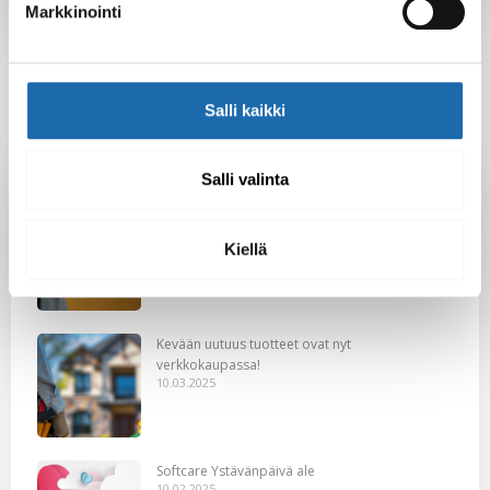
Markkinointi
Salli kaikki
Latest Post
Salli valinta
Black Friday & cyber Monday 2025!
28.11.2025
Kiellä
Kevään uutuus tuotteet ovat nyt
verkkokaupassa!
10.03.2025
Softcare Ystävänpäivä ale
10.02.2025