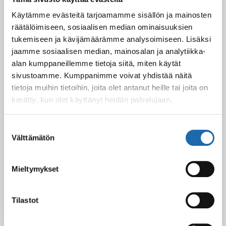
Käytämme evästeitä tarjoamamme sisällön ja mainosten
räätälöimiseen, sosiaalisen median ominaisuuksien
tukemiseen ja kävijämäärämme analysoimiseen. Lisäksi
jaamme sosiaalisen median, mainosalan ja analytiikka-
alan kumppaneillemme tietoja siitä, miten käytät
sivustoamme. Kumppanimme voivat yhdistää näitä
tietoja muihin tietoihin, joita olet antanut heille tai joita on
kerätty, kun olet käyttänyt heidän palvelujaan.
Suostumuksen
Facebook
Pinterest
Välttämätön
valinta
Twitter
LinkedIn
Mieltymykset
Gennady
Tilastot