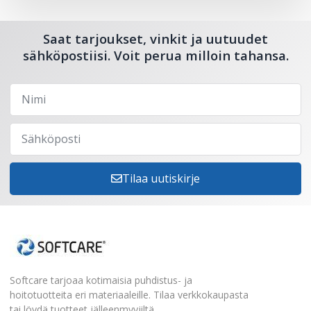
Saat tarjoukset, vinkit ja uutuudet
sähköpostiisi. Voit perua milloin tahansa.
Tilaa uutiskirje
Softcare tarjoaa kotimaisia puhdistus- ja
hoitotuotteita eri materiaaleille. Tilaa verkkokaupasta
tai löydä tuotteet jälleenmyyjiltä.