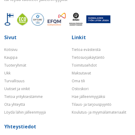
Sivut
Linkit
Kotisivu
Tietoa evästeistä
Kauppa
Tietosuojakäytäntö
Tuoteryhmät
Toimitusehdot
Ukk
Maksutavat
Turvallisuus
Oma tili
Uutiset ja vinkit
Ostoskori
Tietoa yrityksestämme
Hae jälleenmyyjäksi
Ota yhteyttä
Tilaus- ja tarjouspyyntö
Löydä lähin jälleenmyyjä
Koulutus- ja myymälämateriaalit
Yhteystiedot