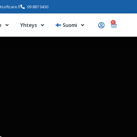
softcare.fi
09 887 0430
0
e
Yhteys
Suomi