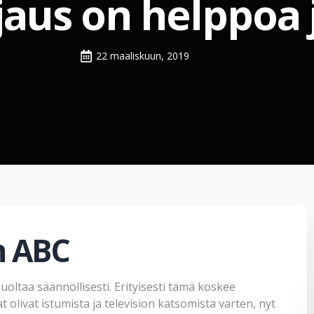
aus on helppoa 
22 maaliskuun, 2019
n ABC
oltaa säännöllisesti. Erityisesti tämä koskee
 olivat istumista ja television katsomista varten, nyt