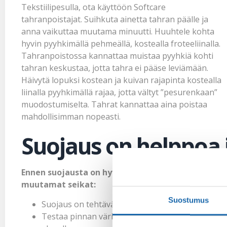
Tekstiilipesulla
, ota käyttöön Softcare
tahranpoistajat
. Suihkuta ainetta tahran päälle ja
anna vaikuttaa muutama minuutti. Huuhtele kohta
hyvin pyyhkimällä pehmeällä, kostealla froteeliinalla.
Tahranpoistossa kannattaa muistaa pyyhkiä kohti
tahran keskustaa, jotta tahra ei pääse leviämään.
Häivytä lopuksi kostean ja kuivan rajapinta kostealla
liinalla pyyhkimällä rajaa, jotta vältyt ”pesurenkaan”
muodostumiselta. Tahrat kannattaa aina poistaa
mahdollisimman nopeasti.
Suojaus on helppoa
Ennen suojausta on hyvä ottaa huomioon
muutamat seikat:
Suostumus
Suojaus on tehtävä kuivalle pinnalle
Testaa pinnan värinkestävyys piilossa olevalle