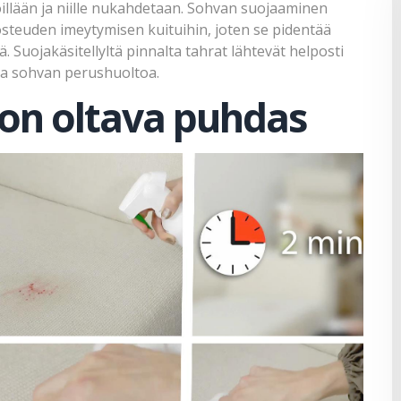
höillään ja niille nukahdetaan. Sohvan suojaaminen
kosteuden imeytymisen kuituihin, joten se pidentää
 Suojakäsitellyltä pinnalta tahrat lähtevät helposti
sa sohvan perushuoltoa.
 on oltava puhdas