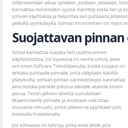
niillä vietetään aikaa: syödään, juodaan, pelataan, lö
kannattaa monestakin syystä. Käsittely estää lian ja 
sohvan käyttöikää ja helpottaa sen puhtaana pitämistä.
pelkällä pyyhkäisyllä. Sohvan imuroiminen on myös o
Suojattavan pinnan
Sohva kannattaa suojata heti uutena ennen
käyttöönottoa. Jos kyseessä on vanha sohva, pese
sen ensin Softcare
Tekstiilipesulla
, koska suojaus on
tehtävä puhtaalle pinnalle. Jotta vältytään ikäviltä
yllätyksiltä, sohvan pinnan värinkestävyys kannattaa
aina testata pienelle piilossa olevalle alueelle ennen
pesua. Testin jälkeen ainetta sumutetaan
likaantuneelle pinnalle ja annetaan vaikuttaa
muutama minuutti, jonka jälkeen se pyyhitään pois
kostealla froteeliinalla.
Jos sohvassa on tahroja, jotka eivät lähde pois