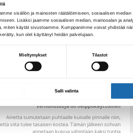
itä
mme sisällön ja mainosten räätälöimiseen, sosiaalisen median
iseen. Lisäksi jaamme sosiaalisen median, mainosalan ja analy
, miten käytät sivustoamme. Kumppanimme voivat yhdistää näitä t
n kerätty, kun olet käyttänyt heidän palvelujaan.
Mieltymykset
Tilastot
Salli valinta
Verhoilusuoja on helppokäyttöinen
Ainetta sumutetaan puhtaalle kuivalle pinnalle niin,
että siitä tulee tasaisen kostea. Tämän jälkeen sohvan
annetaan kuivua vähintään kaksi tuntia