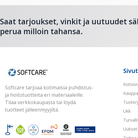
Saat tarjoukset, vinkit ja uutuudet sä
perua milloin tahansa.
Sivut
Kotisiv
Softcare tarjoaa kotimaisia puhdistus-
Kaupp
ja hoitotuotteita eri materiaaleille.
Tilaa verkkokaupasta tai löydä
Tuoter
tuotteet jälleenmyyjiltä.
Ukk
Turvall
Uutiset 
Tietoa