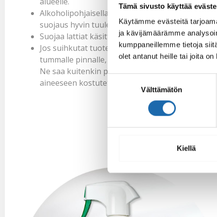
alueelle.
Tämä sivusto käyttää eväste
Alkoholipohjaisella suojaa käytettäessä tee
Käytämme evästeitä tarjoama
suojaus hyvin tuuletetussa tilassa.
ja kävijämäärämme analysoim
Suojaa lattiat käsittelyn ajaksi.
kumppaneillemme tietoja siitä
Jos suihkutat tuotetta vahingossa liikaa
olet antanut heille tai joita o
tummalle pinnalle, voi siitä jäädä valumajälkiä.
Ne saa kuitenkin pyyhittyä helposti pois suoja-
Suostumuksen
aineeseen kostutetulla kangaspalalla!
Välttämätön
valinta
Kiellä