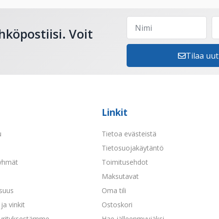
hköpostiisi. Voit
Tilaa uut
Linkit
u
Tietoa evästeistä
a
Tietosuojakäytäntö
yhmät
Toimitusehdot
Maksutavat
isuus
Oma tili
ja vinkit
Ostoskori
 yrityksestämme
Hae jälleenmyyjäksi