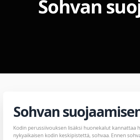
Sohvan suoj
Sohvan suojaamise
Kodin perussiivouksen lisäksi huonekalut kannattaa hu
nykyaikaisen kodin keskipistettä, sohvaa. Ennen sohvat