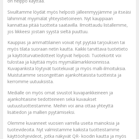
on helppo käyttää.
Sivuiltamme löydät myös helposti jälleenmyyjämme ja itseäsi
lähimmät myymälät yhteystietoineen. Nyt kauppiaan
kannattaa pitää tuotteita saatavilla. Ilmoittaudu listallemme,
jos liikkeesi jostain syystä sieltä puuttuu.
Kauppias ja ammattilainen voivat nyt pyytää tarjouksen tai
myös tilata suoraan netin kautta. Kaikki tarvittava tuotetieto
ja käyttöturvatiedotteet löytyvät helposti. Tuotekortit voi
tulostaa ja käyttää myös myymälämarkkinoinnissa.
Kuvapankista löytyvät tuotekuvat ja myös malli-ilmoituksia.
Muistutamme sesongeittain ajankohtaisista tuotteista ja
kerromme uutuuksista.
Medialle on myös omat sivustot kuvapankkeineen ja
ajankohtaisine tiedotteineen sekä kuvaukset
uutuustuotteistamme. Meihin voi aina ottaa yhteyttä
lisätiedon ja mallien pyytämiseksi.
Olemme kuvanneet vuosien varrella useita mainoksia ja
tuotevideoita. Nyt valmistamme kaikista tuotteistamme
käyttöohjevideot, jotka näkyvät QR- koodin kautta ja myös