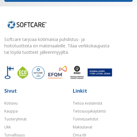
Softcare tarjoaa kotimaisia puhdistus- ja
hoitotuotteita eri materiaaleille. Tilaa verkkokaupasta
tai löydä tuotteet jälleenmyyjiltä.
Sivut
Linkit
Kotisivu
Tietoa evästeistä
Kauppa
Tietosuojakäytäntö
Tuoteryhmät
Toimitusehdot
Ukk
Maksutavat
Turvallisuus
Oma tili