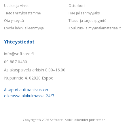
Uutiset ja vinkit
Ostoskori
Tietoa yrityksestämme
Hae jälleenmyyjäksi
Ota yhteyttä
Tilaus- ja tarjouspyyntö
Löydä lähin jälleenmyyjä
Koulutus- ja myymälämateriaalit
Yhteystiedot
info@softcare.fi
09 887 0430
Asiakaspalvelu arkisin 8.00–16.00
Nupurintie 4, 02820 Espoo
Ai-apuri auttaa sivuston
oikeassa alakulmassa 24/7
Copyright © 2026 Softcare. Kaikki oikeudet pidätetään.