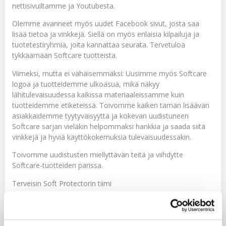
nettisivuiltamme ja Youtubesta.
Olemme avanneet myös uudet Facebook sivut, josta saa
lisää tietoa ja vinkkejä. Siellä on myös erilaisia kilpailuja ja
tuotetestiryhmiä, joita kannattaa seurata. Tervetuloa
tykkäämään Softcare tuotteista.
Viimeksi, mutta ei vähäisemmäksi: Uusimme myös Softcare
logoa ja tuotteidemme ulkoasua, mikä näkyy
lähitulevaisuudessa kaikissa materiaaleissamme kuin
tuotteidemme etiketeissä. Toivomme kaiken tämän lisäävän
asiakkaidemme tyytyväisyyttä ja kokevan uudistuneen
Softcare sarjan vieläkin helpommaksi hankkia ja saada siitä
vinkkejä ja hyviä käyttökokemuksia tulevaisuudessakin.
Toivomme uudistusten miellyttävän teitä ja viihdytte
Softcare-tuotteiden parissa.
Terveisin Soft Protectorin tiimi
Facebook
Pinterest