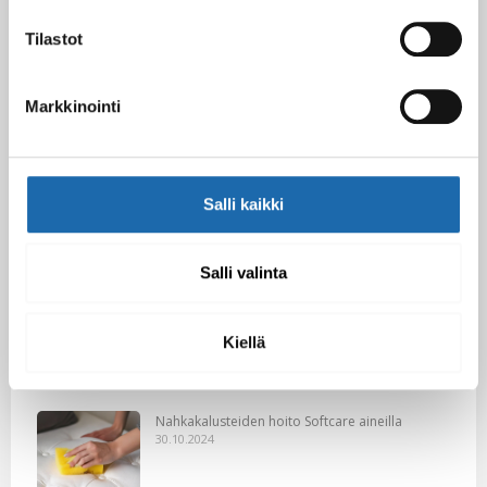
Tilastot
Kevään uutuus tuotteet ovat nyt
verkkokaupassa!
10.03.2025
Markkinointi
Softcare Ystävänpäivä ale
10.02.2025
Salli kaikki
Salli valinta
Black Friday & cyber Monday 2024!
29.11.2024
Kiellä
Nahkakalusteiden hoito Softcare aineilla
30.10.2024