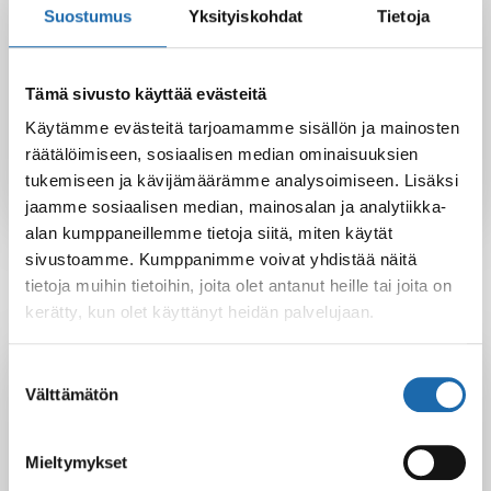
Suostumus
Yksityiskohdat
Tietoja
Twitter
LinkedIn
Tämä sivusto käyttää evästeitä
Käytämme evästeitä tarjoamamme sisällön ja mainosten
Reijo
räätälöimiseen, sosiaalisen median ominaisuuksien
tukemiseen ja kävijämäärämme analysoimiseen. Lisäksi
jaamme sosiaalisen median, mainosalan ja analytiikka-
alan kumppaneillemme tietoja siitä, miten käytät
sivustoamme. Kumppanimme voivat yhdistää näitä
tietoja muihin tietoihin, joita olet antanut heille tai joita on
kerätty, kun olet käyttänyt heidän palvelujaan.
Latest Post
Suostumuksen
Välttämätön
valinta
Black Friday & cyber Monday 2025!
28.11.2025
Mieltymykset