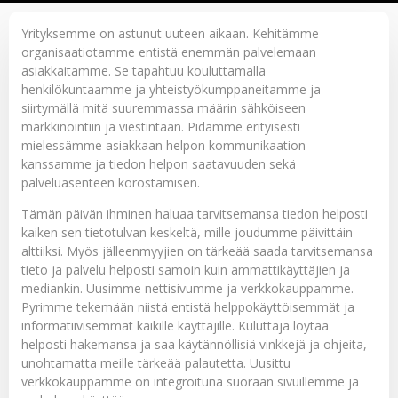
Yrityksemme on astunut uuteen aikaan. Kehitämme
organisaatiotamme entistä enemmän palvelemaan
asiakkaitamme. Se tapahtuu kouluttamalla
henkilökuntaamme ja yhteistyökumppaneitamme ja
siirtymällä mitä suuremmassa määrin sähköiseen
markkinointiin ja viestintään. Pidämme erityisesti
mielessämme asiakkaan helpon kommunikaation
kanssamme ja tiedon helpon saatavuuden sekä
palveluasenteen korostamisen.
Tämän päivän ihminen haluaa tarvitsemansa tiedon helposti
kaiken sen tietotulvan keskeltä, mille joudumme päivittäin
alttiiksi. Myös jälleenmyyjien on tärkeää saada tarvitsemansa
tieto ja palvelu helposti samoin kuin ammattikäyttäjien ja
mediankin. Uusimme nettisivumme ja verkkokauppamme.
Pyrimme tekemään niistä entistä helppokäyttöisemmät ja
informatiivisemmat kaikille käyttäjille. Kuluttaja löytää
helposti hakemansa ja saa käytännöllisiä vinkkejä ja ohjeita,
unohtamatta meille tärkeää palautetta. Uusittu
verkkokauppamme on integroituna suoraan sivuillemme ja