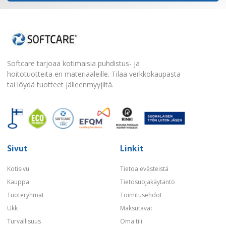
Softcare tarjoaa kotimaisia puhdistus- ja
hoitotuotteita eri materiaaleille. Tilaa verkkokaupasta
tai löydä tuotteet jälleenmyyjiltä.
Sivut
Linkit
Kotisivu
Tietoa evästeistä
Kauppa
Tietosuojakäytäntö
Tuoteryhmät
Toimitusehdot
Ukk
Maksutavat
Turvallisuus
Oma tili