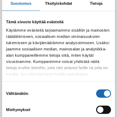
Suostumus
Yksityiskohdat
Tietoja
Kevään uutuus tuotteet ovat nyt
verkkokaupassa!
10.03.2025
Tämä sivusto käyttää evästeitä
Käytämme evästeitä tarjoamamme sisällön ja mainosten
räätälöimiseen, sosiaalisen median ominaisuuksien
Softcare Ystävänpäivä ale
tukemiseen ja kävijämäärämme analysoimiseen. Lisäksi
10.02.2025
jaamme sosiaalisen median, mainosalan ja analytiikka-
alan kumppaneillemme tietoja siitä, miten käytät
sivustoamme. Kumppanimme voivat yhdistää näitä
tietoja muihin tietoihin, joita olet antanut heille tai joita on
Black Friday & cyber Monday 2024!
kerätty, kun olet käyttänyt heidän palvelujaan.
29.11.2024
Suostumuksen
Välttämätön
valinta
Nahkakalusteiden hoito Softcare aineilla
30.10.2024
Mieltymykset