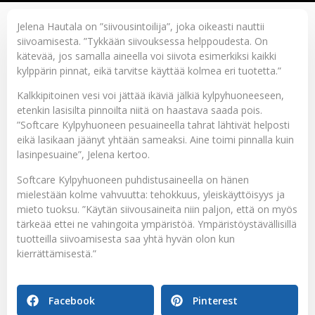
Jelena Hautala on ”siivousintoilija”, joka oikeasti nauttii
siivoamisesta. ”Tykkään siivouksessa helppoudesta. On
kätevää, jos samalla aineella voi siivota esimerkiksi kaikki
kylppärin pinnat, eikä tarvitse käyttää kolmea eri tuotetta.”
Kalkkipitoinen vesi voi jättää ikäviä jälkiä kylpyhuoneeseen,
etenkin lasisilta pinnoilta niitä on haastava saada pois.
”Softcare Kylpyhuoneen pesuaineella tahrat lähtivät helposti
eikä lasikaan jäänyt yhtään sameaksi. Aine toimi pinnalla kuin
lasinpesuaine”, Jelena kertoo.
Softcare Kylpyhuoneen puhdistusaineella on hänen
mielestään kolme vahvuutta: tehokkuus, yleiskäyttöisyys ja
mieto tuoksu. ”Käytän siivousaineita niin paljon, että on myös
tärkeää ettei ne vahingoita ympäristöä. Ympäristöystävällisillä
tuotteilla siivoamisesta saa yhtä hyvän olon kun
kierrättämisestä.”
Facebook
Pinterest