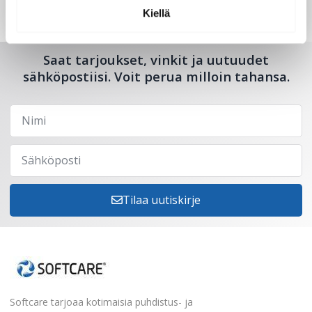
Kiellä
Saat tarjoukset, vinkit ja uutuudet
sähköpostiisi. Voit perua milloin tahansa.
Tilaa uutiskirje
Softcare tarjoaa kotimaisia puhdistus- ja