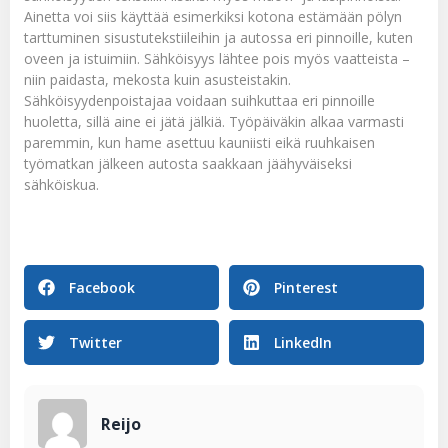
Ainetta voi siis käyttää esimerkiksi kotona estämään pölyn
tarttuminen sisustutekstiileihin ja autossa eri pinnoille, kuten
oveen ja istuimiin. Sähköisyys lähtee pois myös vaatteista –
niin paidasta, mekosta kuin asusteistakin.
Sähköisyydenpoistajaa voidaan suihkuttaa eri pinnoille
huoletta, sillä aine ei jätä jälkiä. Työpäiväkin alkaa varmasti
paremmin, kun hame asettuu kauniisti eikä ruuhkaisen
työmatkan jälkeen autosta saakkaan jäähyväiseksi
sähköiskua.
Facebook
Pinterest
Twitter
LinkedIn
Reijo