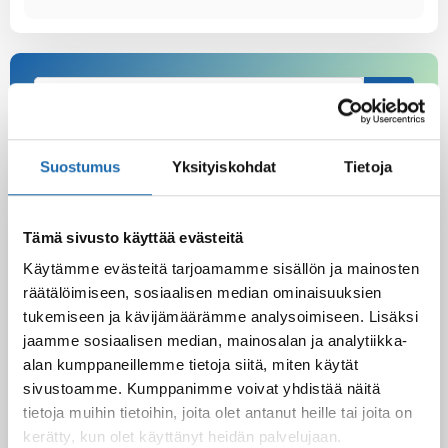
Suostumus
Yksityiskohdat
Tietoja
Latest Post
Black Friday & cyber Monday 2025!
Tämä sivusto käyttää evästeitä
28.11.2025
Käytämme evästeitä tarjoamamme sisällön ja mainosten
räätälöimiseen, sosiaalisen median ominaisuuksien
tukemiseen ja kävijämäärämme analysoimiseen. Lisäksi
jaamme sosiaalisen median, mainosalan ja analytiikka-
Kevään uutuus tuotteet ovat nyt
verkkokaupassa!
alan kumppaneillemme tietoja siitä, miten käytät
10.03.2025
sivustoamme. Kumppanimme voivat yhdistää näitä
tietoja muihin tietoihin, joita olet antanut heille tai joita on
kerätty, kun olet käyttänyt heidän palvelujaan.