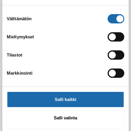
Softcare Ystävänpäivä ale
10.02.2025
Suostumuksen
Välttämätön
valinta
Mieltymykset
Black Friday & cyber Monday 2024!
29.11.2024
Tilastot
Nahkakalusteiden hoito Softcare aineilla
Markkinointi
30.10.2024
Salli kaikki
Tutustu uuteen kengänhoitosarjaamme
10.10.2024
Salli valinta