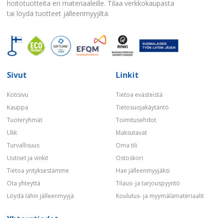
hoitotuotteita eri materiaaleille. Tilaa verkkokaupasta
tai löydä tuotteet jälleenmyyjiltä.
Sivut
Linkit
Kotisivu
Tietoa evästeistä
Kauppa
Tietosuojakäytäntö
Tuoteryhmät
Toimitusehdot
Ukk
Maksutavat
Turvallisuus
Oma tili
Uutiset ja vinkit
Ostoskori
Tietoa yrityksestämme
Hae jälleenmyyjäksi
Ota yhteyttä
Tilaus- ja tarjouspyyntö
Löydä lähin jälleenmyyjä
Koulutus- ja myymälämateriaalit