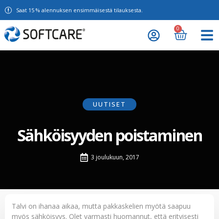
Saat 15 % alennuksen ensimmäisestä tilauksesta.
0
UUTISET
Sähköisyyden poistaminen
3 joulukuun, 2017
Talvi on ihanaa aikaa, mutta pakkaskelien myötä saapuu
myös sähköisyys. Olet varmasti huomannut, että erityisesti