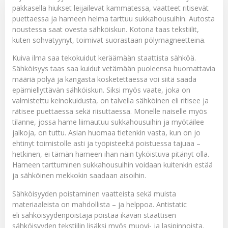
pakkasella hiukset leijailevat kammatessa, vaatteet ritisevät
puettaessa ja hameen helma tarttuu sukkahousuihin. Autosta
noustessa saat ovesta sähköiskun. Kotona taas tekstiilit,
kuten sohvatyynyt, toimivat suorastaan pölymagneetteina.
Kuiva ilma saa tekokuidut keräämään staattista sähköä.
Sähköisyys taas saa kuidut vetämään puoleensa huomattavia
määriä pölyä ja kangasta kosketettaessa voi siitä saada
epämiellyttävän sähköiskun. Siksi myös vaate, joka on
valmistettu keinokuidusta, on talvella sähköinen eli ritisee ja
rätisee puettaessa sekä riisuttaessa. Monelle naiselle myös
tilanne, jossa hame liimautuu sukkahousuihin ja myötäilee
jalkoja, on tuttu. Asian huomaa tietenkin vasta, kun on jo
ehtinyt toimistolle asti ja työpisteeltä poistuessa tajuaa –
hetkinen, ei tämän hameen ihan näin tyköistuva pitänyt olla.
Hameen tarttuminen sukkahousuihin voidaan kuitenkin estää
ja sähköinen mekkokin saadaan aisoihin.
Sähköisyyden poistaminen vaatteista sekä muista
materiaaleista on mahdollista – ja helppoa. Antistatic
eli
sähköisyydenpoistaja
poistaa ikävän staattisen
sähköisyyden tekstiilin lisäksi myös muovi- ja lasipinnoista.