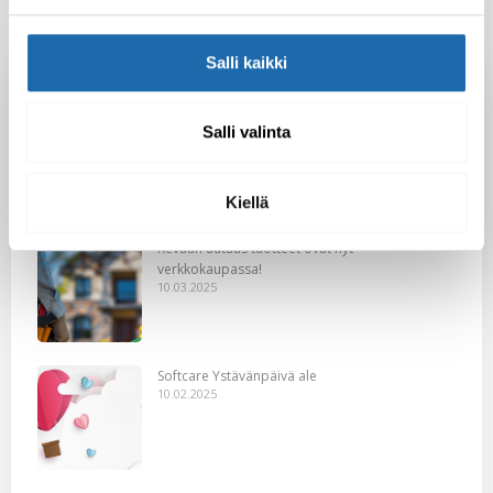
Salli kaikki
Latest Post
Black Friday & cyber Monday 2025!
Salli valinta
28.11.2025
Kiellä
Kevään uutuus tuotteet ovat nyt
verkkokaupassa!
10.03.2025
Softcare Ystävänpäivä ale
10.02.2025