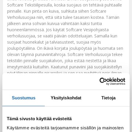
Softcare Tekstiilipesulla
, koska suojaus on tehtävä puhtaalle
pinnalle. Kun pinta on kuiva, suihkuta siihen
Softcare
Verhoilusuojaa
niin, että siitä tulee tasaisen kostea. Tämän
jälkeen anna sohvan kuivua vähintään kaksi tuntia
huoneenlämmössä. Jos käytät
Softcare Vesipohjaista
verhoilusuojaa
, se vaatii päivän odotteluajan. Samalla kun
suojaat huonekalut ja talviasusteet, suojaa myös
joulupöytäliina. On ikävä korjata joulupöytää ja huomata sen
olevan täynnä punaviinitahroja.
Softcare Verhoilusuoja
tekee
tekstiilin pinnalle suojakalvon, joka estää nestettä ja likaa
imeytymästä kuituihin. Kaatunut punaviini jää suojakäsitellyn
pöytäliinan pinnalle pisaroiksi ja sen saa pyyhittyä pois ilman
pysyviä vahinkoja ja suuria tahranpoisto-operaatioita.
Suostumus
Yksityiskohdat
Tietoja
Tämä sivusto käyttää evästeitä
Käytämme evästeitä tarjoamamme sisällön ja mainosten