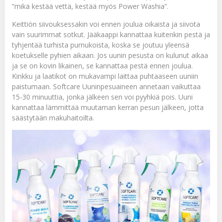
”mikä kestää vettä, kestää myös Power Washia”.
Keittiön siivouksessakin voi ennen joulua oikaista ja siivota
vain suurimmat sotkut. Jääkaappi kannattaa kuitenkin pestä ja
tyhjentää turhista purnukoista, koska se joutuu yleensä
koetukselle pyhien aikaan. Jos uunin pesusta on kulunut aikaa
ja se on kovin likainen, se kannattaa pestä ennen joulua.
Kinkku ja laatikot on mukavampi laittaa puhtaaseen uuniin
paistumaan.
Softcare Uuninpesuaineen
annetaan vaikuttaa
15-30 minuuttia, jonka jälkeen sen voi pyyhkiä pois. Uuni
kannattaa lämmittää muutaman kerran pesun jälkeen, jotta
säästytään makuhaitoilta.