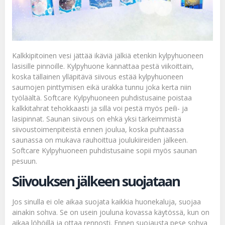
Kalkkipitoinen vesi jättää ikäviä jälkiä etenkin kylpyhuoneen
lasisille pinnoille. Kylpyhuone kannattaa pestä viikoittain,
koska tällainen ylläpitävä siivous estää kylpyhuoneen
saumojen pinttymisen eikä urakka tunnu joka kerta niin
työläältä.
Softcare Kylpyhuoneen puhdistusaine
poistaa
kalkkitahrat tehokkaasti ja sillä voi pestä myös peili- ja
lasipinnat. Saunan siivous on ehkä yksi tärkeimmistä
siivoustoimenpiteistä ennen joulua, koska puhtaassa
saunassa on mukava rauhoittua joulukiireiden jälkeen.
Softcare Kylpyhuoneen
puhdistusaine sopii myös saunan
pesuun.
Siivouksen jälkeen suojataan
Jos sinulla ei ole aikaa suojata kaikkia huonekaluja, suojaa
ainakin sohva. Se on usein jouluna kovassa käytössä, kun on
aikaa löhöillä ja ottaa rennosti. Ennen suojausta pese sohva