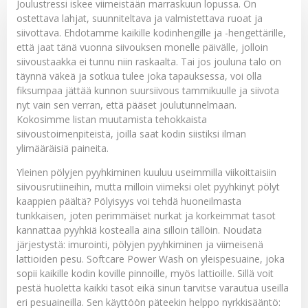
Joulustressi iskee viimeistään marraskuun lopussa. On
ostettava lahjat, suunniteltava ja valmistettava ruoat ja
siivottava. Ehdotamme kaikille kodinhengille ja -hengettärille,
että jaat tänä vuonna siivouksen monelle päivälle, jolloin
siivoustaakka ei tunnu niin raskaalta. Tai jos jouluna talo on
täynnä väkeä ja sotkua tulee joka tapauksessa, voi olla
fiksumpaa jättää kunnon suursiivous tammikuulle ja siivota
nyt vain sen verran, että pääset joulutunnelmaan.
Kokosimme listan muutamista tehokkaista
siivoustoimenpiteistä, joilla saat kodin siistiksi ilman
ylimääräisiä paineita.
Yleinen pölyjen pyyhkiminen kuuluu useimmilla viikoittaisiin
siivousrutiineihin, mutta milloin viimeksi olet pyyhkinyt pölyt
kaappien päältä? Pölyisyys voi tehdä huoneilmasta
tunkkaisen, joten perimmäiset nurkat ja korkeimmat tasot
kannattaa pyyhkiä kostealla aina silloin tällöin. Noudata
järjestystä: imurointi, pölyjen pyyhkiminen ja viimeisenä
lattioiden pesu.
Softcare Power Wash
on yleispesuaine, joka
sopii kaikille kodin koville pinnoille, myös lattioille. Sillä voit
pestä huoletta kaikki tasot eikä sinun tarvitse varautua useilla
eri pesuaineilla. Sen käyttöön päteekin helppo nyrkkisääntö: