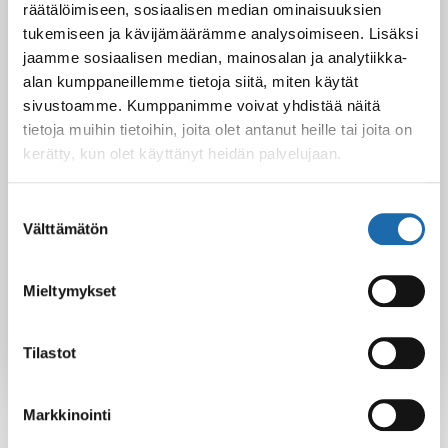
räätälöimiseen, sosiaalisen median ominaisuuksien
tukemiseen ja kävijämäärämme analysoimiseen. Lisäksi
jaamme sosiaalisen median, mainosalan ja analytiikka-
alan kumppaneillemme tietoja siitä, miten käytät
sivustoamme. Kumppanimme voivat yhdistää näitä
tietoja muihin tietoihin, joita olet antanut heille tai joita on
kerätty, kun olet käyttänyt heidän palvelujaan.
Facebook
Pinterest
Suostumuksen
Twitter
LinkedIn
Välttämätön
valinta
Mieltymykset
Sini Lehtonen
Tilastot
Markkinointi