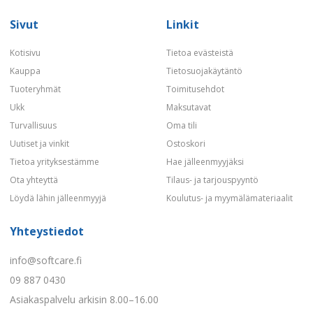
Sivut
Linkit
Kotisivu
Tietoa evästeistä
Kauppa
Tietosuojakäytäntö
Tuoteryhmät
Toimitusehdot
Ukk
Maksutavat
Turvallisuus
Oma tili
Uutiset ja vinkit
Ostoskori
Tietoa yrityksestämme
Hae jälleenmyyjäksi
Ota yhteyttä
Tilaus- ja tarjouspyyntö
Löydä lähin jälleenmyyjä
Koulutus- ja myymälämateriaalit
Yhteystiedot
info@softcare.fi
09 887 0430
Asiakaspalvelu arkisin 8.00–16.00