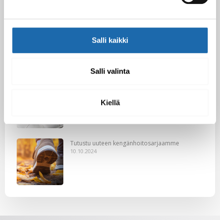
Black Friday & cyber Monday 2024!
29.11.2024
Salli kaikki
Salli valinta
Nahkakalusteiden hoito Softcare aineilla
30.10.2024
Kiellä
Tutustu uuteen kengänhoitosarjaamme
10.10.2024