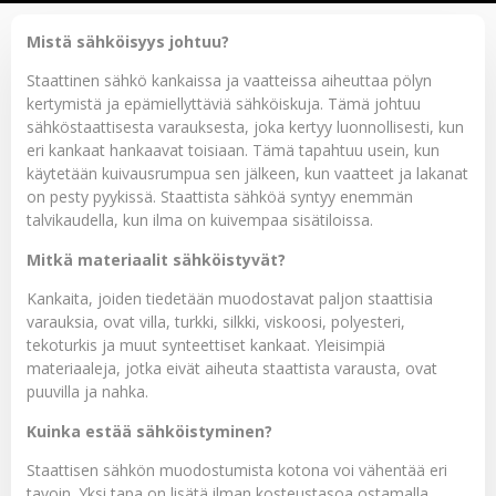
Mistä sähköisyys johtuu?
Staattinen sähkö kankaissa ja vaatteissa aiheuttaa pölyn
kertymistä ja epämiellyttäviä sähköiskuja. Tämä johtuu
sähköstaattisesta varauksesta, joka kertyy luonnollisesti, kun
eri kankaat hankaavat toisiaan. Tämä tapahtuu usein, kun
käytetään kuivausrumpua sen jälkeen, kun vaatteet ja lakanat
on pesty pyykissä. Staattista sähköä syntyy enemmän
talvikaudella, kun ilma on kuivempaa sisätiloissa.
Mitkä materiaalit sähköistyvät?
Kankaita, joiden tiedetään muodostavat paljon staattisia
varauksia, ovat villa, turkki, silkki, viskoosi, polyesteri,
tekoturkis ja muut synteettiset kankaat. Yleisimpiä
materiaaleja, jotka eivät aiheuta staattista varausta, ovat
puuvilla ja nahka.
Kuinka estää sähköistyminen?
Staattisen sähkön muodostumista kotona voi vähentää eri
tavoin. Yksi tapa on lisätä ilman kosteustasoa ostamalla